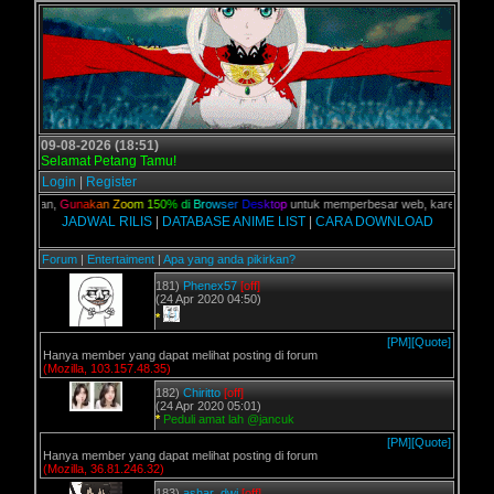
09-08-2026 (18:51)
Selamat Petang Tamu!
Login
|
Register
C kalian,
G
u
n
a
k
a
n
Z
o
o
m
1
5
0
%
d
i
B
r
o
w
s
e
r
D
e
s
k
t
o
p
untuk memperbesar web, karena aslinya 
JADWAL RILIS
|
DATABASE ANIME LIST
|
CARA DOWNLOAD
Forum
|
Entertaiment
|
Apa yang anda pikirkan?
181)
Phenex57
[off]
(24 Apr 2020 04:50)
*
[PM]
[Quote]
Hanya member yang dapat melihat posting di forum
(Mozilla, 103.157.48.35)
182)
Chiritto
[off]
(24 Apr 2020 05:01)
*
Peduli amat lah @jancuk
[PM]
[Quote]
Hanya member yang dapat melihat posting di forum
(Mozilla, 36.81.246.32)
183)
ashar_dwi
[off]