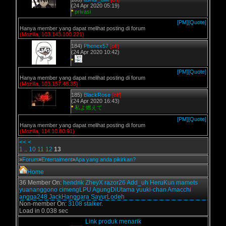
(24 Apr 2020 05:19)
*
privasi
[PM]
[Quote]
Hanya member yang dapat melihat posting di forum
(Mozilla, 103.143.100.221)
184)
Phenex57
[off]
(24 Apr 2020 10:42)
*
[PM]
[Quote]
Hanya member yang dapat melihat posting di forum
(Mozilla, 103.157.48.35)
185)
BlackRose
[off]
(24 Apr 2020 16:43)
*
私よ燃えて
[PM]
[Quote]
Hanya member yang dapat melihat posting di forum
(Mozilla, 114.10.80.91)
<<
<
1
..
10
11
12
13
»
Forum
»
Entertaiment
»
Apa yang anda pikirkan?
Home
36 Member On:
hendrik
ZheyX
razor26
Add_uh
HeruKun
mamets
yuananggono
cimengLPU
AgungDiUtama
yuuki-chan
Amacchi
angga248
JackHanggara
SayurLodeh
Non-member On:
3108 stalker.
Load in 0.038 sec
Link produk menarik