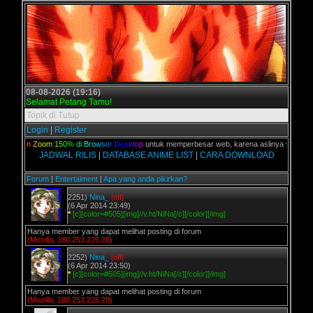
08-08-2026 (19:16)
Selamat Petang Tamu!
Topik di Tutup
Login
|
Register
n
a
k
a
n
Z
o
o
m
1
5
0
%
d
i
B
r
o
w
s
e
r
D
e
s
k
t
o
p
untuk memperbesar web, karena aslinya web ini dik
JADWAL RILIS
|
DATABASE ANIME LIST
|
CARA DOWNLOAD
Forum
|
Entertaiment
|
Apa yang anda pikirkan?
2251)
Nina_
[off]
(6 Apr 2014 23:49)
*
[c][color=#505][img]//v.ht/NiNa[/c][/color][/img]
Hanya member yang dapat melihat posting di forum
(Mozilla, 180.253.226.28)
2252)
Nina_
[off]
(6 Apr 2014 23:50)
*
[c][color=#505][img]//v.ht/NiNa[/c][/color][/img]
Hanya member yang dapat melihat posting di forum
(Mozilla, 180.253.226.28)