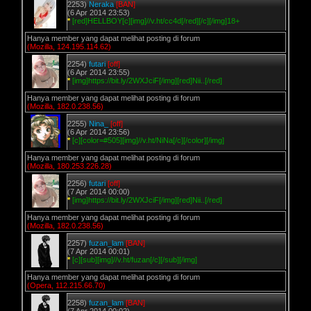
2253)
Neraka
[BAN]
(6 Apr 2014 23:53)
*
[red]HELLBOY[c][img]//v.ht/cc4d[/red][/c][/img]18+
Hanya member yang dapat melihat posting di forum
(Mozilla, 124.195.114.62)
2254)
futari
[off]
(6 Apr 2014 23:55)
*
[img]https://bit.ly/2WXJciF[/img][red]Nii..[/red]
Hanya member yang dapat melihat posting di forum
(Mozilla, 182.0.238.56)
2255)
Nina_
[off]
(6 Apr 2014 23:56)
*
[c][color=#505][img]//v.ht/NiNa[/c][/color][/img]
Hanya member yang dapat melihat posting di forum
(Mozilla, 180.253.226.28)
2256)
futari
[off]
(7 Apr 2014 00:00)
*
[img]https://bit.ly/2WXJciF[/img][red]Nii..[/red]
Hanya member yang dapat melihat posting di forum
(Mozilla, 182.0.238.56)
2257)
fuzan_lam
[BAN]
(7 Apr 2014 00:01)
*
[c][sub][img]//v.ht/fuzan[/c][/sub][/img]
Hanya member yang dapat melihat posting di forum
(Opera, 112.215.66.70)
2258)
fuzan_lam
[BAN]