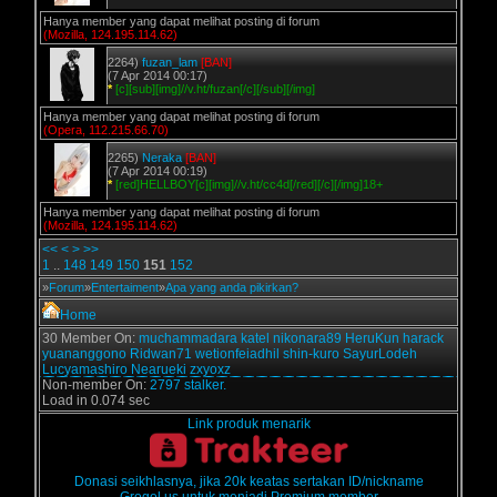
Hanya member yang dapat melihat posting di forum
(Mozilla, 124.195.114.62)
2264)
fuzan_lam
[BAN]
(7 Apr 2014 00:17)
*
[c][sub][img]//v.ht/fuzan[/c][/sub][/img]
Hanya member yang dapat melihat posting di forum
(Opera, 112.215.66.70)
2265)
Neraka
[BAN]
(7 Apr 2014 00:19)
*
[red]HELLBOY[c][img]//v.ht/cc4d[/red][/c][/img]18+
Hanya member yang dapat melihat posting di forum
(Mozilla, 124.195.114.62)
<<
<
>
>>
1
..
148
149
150
151
152
»
Forum
»
Entertaiment
»
Apa yang anda pikirkan?
Home
30 Member On:
muchammadara
katel
nikonara89
HeruKun
harack
yuananggono
Ridwan71
wetionfeiadhil
shin-kuro
SayurLodeh
Lucyamashiro
Nearueki
zxyoxz
Non-member On:
2797 stalker.
Load in 0.074 sec
Link produk menarik
Donasi seikhlasnya, jika 20k keatas sertakan ID/nickname