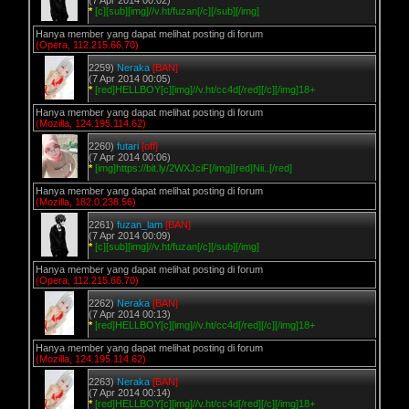
(7 Apr 2014 00:02)
*
[c][sub][img]//v.ht/fuzan[/c][/sub][/img]
Hanya member yang dapat melihat posting di forum
(Opera, 112.215.66.70)
2259)
Neraka
[BAN]
(7 Apr 2014 00:05)
*
[red]HELLBOY[c][img]//v.ht/cc4d[/red][/c][/img]18+
Hanya member yang dapat melihat posting di forum
(Mozilla, 124.195.114.62)
2260)
futari
[off]
(7 Apr 2014 00:06)
*
[img]https://bit.ly/2WXJciF[/img][red]Nii..[/red]
Hanya member yang dapat melihat posting di forum
(Mozilla, 182.0.238.56)
2261)
fuzan_lam
[BAN]
(7 Apr 2014 00:09)
*
[c][sub][img]//v.ht/fuzan[/c][/sub][/img]
Hanya member yang dapat melihat posting di forum
(Opera, 112.215.66.70)
2262)
Neraka
[BAN]
(7 Apr 2014 00:13)
*
[red]HELLBOY[c][img]//v.ht/cc4d[/red][/c][/img]18+
Hanya member yang dapat melihat posting di forum
(Mozilla, 124.195.114.62)
2263)
Neraka
[BAN]
(7 Apr 2014 00:14)
*
[red]HELLBOY[c][img]//v.ht/cc4d[/red][/c][/img]18+