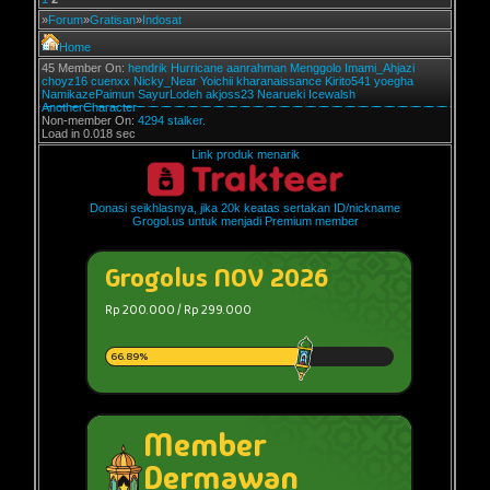
»
Forum
»
Gratisan
»
Indosat
Home
45 Member On:
hendrik
Hurricane
aanrahman
Menggolo
Imami_Ahjazi
choyz16
cuenxx
Nicky_Near
Yoichii
kharanaissance
Kirito541
yoegha
NamikazePaimun
SayurLodeh
akjoss23
Nearueki
Icewalsh
AnotherCharacter
Non-member On:
4294 stalker.
Load in 0.018 sec
Link produk menarik
Donasi seikhlasnya, jika 20k keatas sertakan ID/nickname
Grogol.us untuk menjadi Premium member