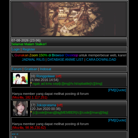
07-08-2026 (23:06)
Selamat Malam Stalker!
Login
|
Register
alian,
G
u
n
a
k
a
n
Z
o
o
m
1
5
0
%
d
i
B
r
o
w
s
e
r
D
e
s
k
t
o
p
untuk memperbesar web, karena aslinya web
JADWAL RILIS
|
DATABASE ANIME LIST
|
CARA DOWNLOAD
Forum
|
Gratisan
|
Indosat
16)
Ronggolawe
[off]
(6 Mei 2016 14:54)
*
ngak ad kmu sepi[c][img]//v.ht/opbattle[/c][/img]
[PM]
[Quote]
Hanya member yang dapat melihat posting di forum
(Mozilla, 182.1.117.251)
17)
Jokopratama
[off]
(20 Jun 2020 00:38)
*
[c][code][marq][big]MEMBER[/c][/code][/marq][/big]
[PM]
[Quote]
Hanya member yang dapat melihat posting di forum
(Mozilla, 98.96.230.62)
<<
<
1
2