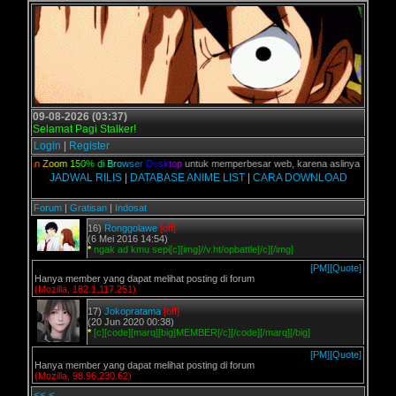
09-08-2026 (03:37)
Selamat Pagi Stalker!
Login
|
Register
u
n
a
k
a
n
Z
o
o
m
1
5
0
%
d
i
B
r
o
w
s
e
r
D
e
s
k
t
o
p
untuk memperbesar web, karena aslinya web ini di
JADWAL RILIS
|
DATABASE ANIME LIST
|
CARA DOWNLOAD
Forum
|
Gratisan
|
Indosat
16)
Ronggolawe
[off]
(6 Mei 2016 14:54)
*
ngak ad kmu sepi[c][img]//v.ht/opbattle[/c][/img]
[PM]
[Quote]
Hanya member yang dapat melihat posting di forum
(Mozilla, 182.1.117.251)
17)
Jokopratama
[off]
(20 Jun 2020 00:38)
*
[c][code][marq][big]MEMBER[/c][/code][/marq][/big]
[PM]
[Quote]
Hanya member yang dapat melihat posting di forum
(Mozilla, 98.96.230.62)
<<
<