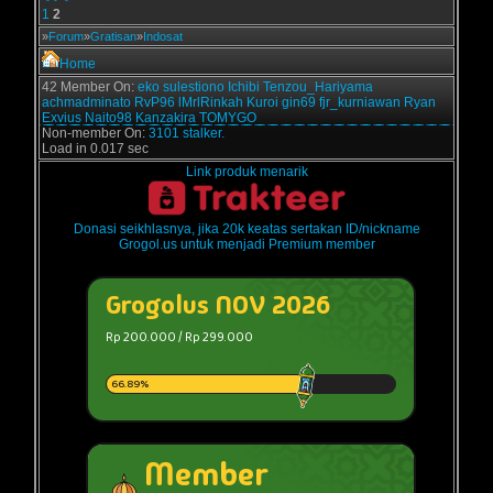
1
2
»
Forum
»
Gratisan
»
Indosat
Home
42 Member On:
eko sulestiono
Ichibi
Tenzou_Hariyama
achmadminato
RvP96
lMrlRinkah
Kuroi
gin69
fjr_kurniawan
Ryan
Exvius
Naito98
Kanzakira
TOMYGO
Non-member On:
3101 stalker.
Load in 0.017 sec
Link produk menarik
Donasi seikhlasnya, jika 20k keatas sertakan ID/nickname
Grogol.us untuk menjadi Premium member