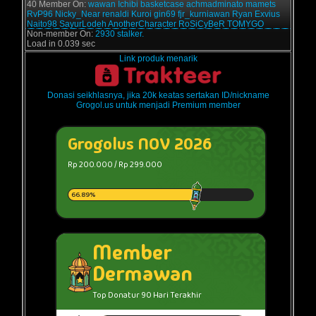
40 Member On:
wawan
Ichibi
basketcase
achmadminato
mamets
RvP96
Nicky_Near
renaldi
Kuroi
gin69
fjr_kurniawan
Ryan Exvius
Naito98
SayurLodeh
AnotherCharacter
RoSiCyBeR
TOMYGO
Non-member On:
2930 stalker.
Load in 0.039 sec
Link produk menarik
Donasi seikhlasnya, jika 20k keatas sertakan ID/nickname
Grogol.us untuk menjadi Premium member