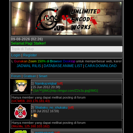
09-08-2026 (02:26)
Selamat Pagi Stalker!
Topik di Tutup
Login
|
Register
 kalian,
G
u
n
a
k
a
n
Z
o
o
m
1
5
0
%
d
i
B
r
o
w
s
e
r
D
e
s
k
t
o
p
untuk memperbesar web, karena aslinya w
JADWAL RILIS
|
DATABASE ANIME LIST
|
CARA DOWNLOAD
Forum
|
Gratisan
|
Smart
1)
NamikazeIqbal
[off]
(15 Jun 2012 20:38)
*
{SA™}[IMG]http://imgur.com/Z2s3u.jpg[/IMG]
Hanya member yang dapat melihat posting di forum
(UCWEB, 203.176.181.43)
2)
Shabaku_no_shukaku
[off]
(20 Jul 2012 16:59)
*
Hanya member yang dapat melihat posting di forum
(Mozilla, 125.160.103.162)
3)
majiduniyeah
[off]