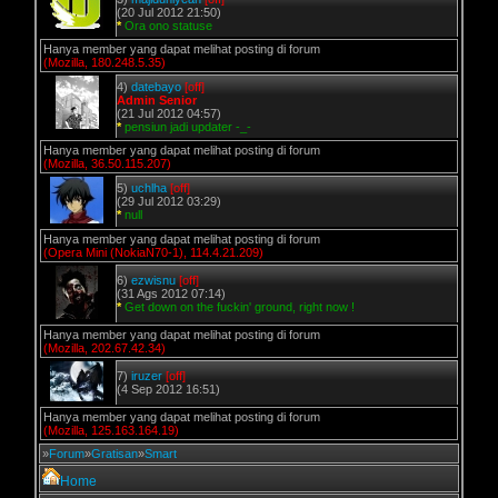
(20 Jul 2012 21:50)
*
Ora ono statuse
Hanya member yang dapat melihat posting di forum
(Mozilla, 180.248.5.35)
4)
datebayo
[off]
Admin Senior
(21 Jul 2012 04:57)
*
pensiun jadi updater -_-
Hanya member yang dapat melihat posting di forum
(Mozilla, 36.50.115.207)
5)
uchlha
[off]
(29 Jul 2012 03:29)
*
null
Hanya member yang dapat melihat posting di forum
(Opera Mini (NokiaN70-1), 114.4.21.209)
6)
ezwisnu
[off]
(31 Ags 2012 07:14)
*
Get down on the fuckin' ground, right now !
Hanya member yang dapat melihat posting di forum
(Mozilla, 202.67.42.34)
7)
iruzer
[off]
(4 Sep 2012 16:51)
Hanya member yang dapat melihat posting di forum
(Mozilla, 125.163.164.19)
»
Forum
»
Gratisan
»
Smart
Home