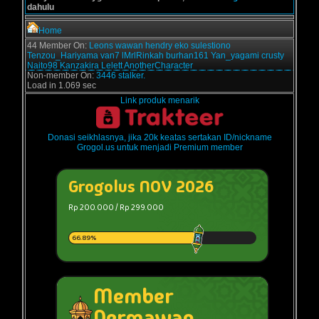
dahulu
Home
44 Member On:
Leons
wawan
hendry
eko sulestiono
Tenzou_Hariyama
van7
lMrlRinkah
burhan161
Yan_yagami
crusty
Naito98
Kanzakira
Lelett
AnotherCharacter
Non-member On:
3446 stalker.
Load in 1.069 sec
Link produk menarik
Donasi seikhlasnya, jika 20k keatas sertakan ID/nickname
Grogol.us untuk menjadi Premium member