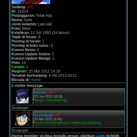
Sedang:
[off]
ID:
18314
Pelanggaran:
Tidak Ada
Nama:
hyde
Jenis kelamin:
Laki-laki
Kota:
tokyo
Kelahiran:
12 Juli 1992 (34 tahun)
Topik di forum:
0
Posting di forum:
1
Posting di buku tamu :
0
Komen News:
0
Komen Update Anime:
5
Komen Update Manga:
1
Poin:
16
Cendol:
1
Register:
25 Mar 2012 14:18
Terakhir berkunjung:
8 Okt 2013 05:11
Berada di:
Home
2 visitor message
Shinnichi
[off]
(23 Jun 2015 18:26)
*
[img]//v.ht/lawliet[/img]
kunjungan
Tsuchimikado
[off]
(15 Mei 2015 11:41)
*
[color=#19F][img]http://v.ht/Mrc0[/color][/img]
kunjungan
Hanya member yg bisa menulis pesan, silahkan
Login
terlebih