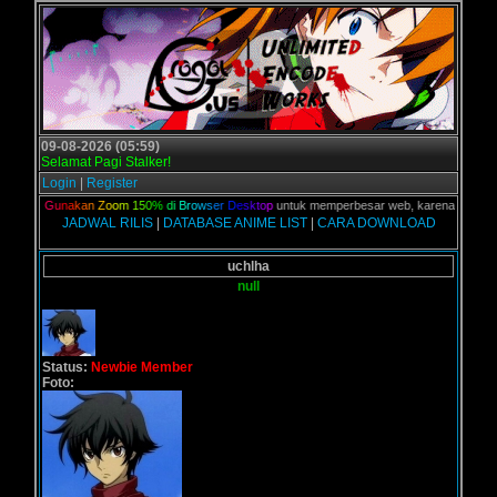
09-08-2026 (05:59)
Selamat Pagi Stalker!
Login
|
Register
alian,
G
u
n
a
k
a
n
Z
o
o
m
1
5
0
%
d
i
B
r
o
w
s
e
r
D
e
s
k
t
o
p
untuk memperbesar web, karena aslinya web
JADWAL RILIS
|
DATABASE ANIME LIST
|
CARA DOWNLOAD
uchlha
null
Status:
Newbie Member
Foto: