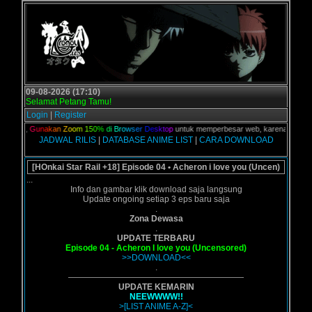
09-08-2026 (17:10)
Selamat Petang Tamu!
Login
|
Register
kalian,
G
u
n
a
k
a
n
Z
o
o
m
1
5
0
%
d
i
B
r
o
w
s
e
r
D
e
s
k
t
o
p
untuk memperbesar web, karena aslinya we
JADWAL RILIS
|
DATABASE ANIME LIST
|
CARA DOWNLOAD
[HOnkai Star Rail +18] Episode 04 • Acheron i love you (Uncen)
...
Info dan gambar klik download saja langsung
Update ongoing setiap 3 eps baru saja
.
Zona Dewasa
.
UPDATE TERBARU
Episode 04 - Acheron I love you (Uncensored)
>>DOWNLOAD<<
.
—————————————————————
UPDATE KEMARIN
NEEWWWW!!
>[LIST ANIME A-Z]<