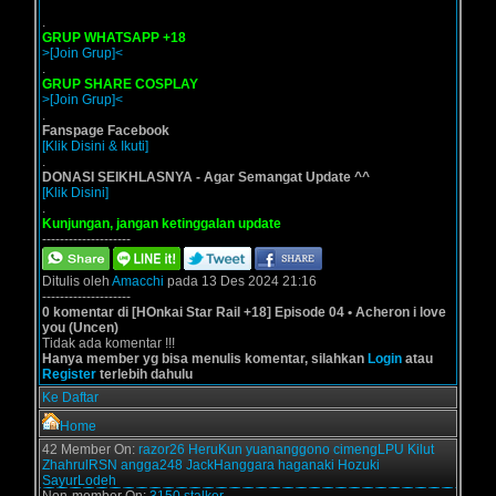
.
GRUP WHATSAPP +18
>[Join Grup]<
.
GRUP SHARE COSPLAY
>[Join Grup]<
.
Fanspage Facebook
[Klik Disini & Ikuti]
.
DONASI SEIKHLASNYA - Agar Semangat Update ^^
[Klik Disini]
.
Kunjungan, jangan ketinggalan update
--------------------
Ditulis oleh
Amacchi
pada 13 Des 2024 21:16
--------------------
0 komentar di [HOnkai Star Rail +18] Episode 04 • Acheron i love
you (Uncen)
Tidak ada komentar !!!
Hanya member yg bisa menulis komentar, silahkan
Login
atau
Register
terlebih dahulu
Ke Daftar
Home
42 Member On:
razor26
HeruKun
yuananggono
cimengLPU
Kilut
ZhahrulRSN
angga248
JackHanggara
haganaki
Hozuki
SayurLodeh