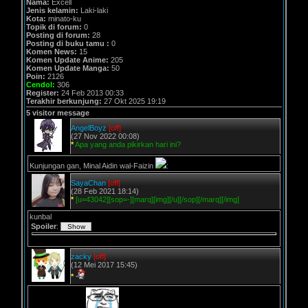
Nama:
Excell
Jenis kelamin:
Laki-laki
Kota:
minato-ku
Topik di forum:
0
Posting di forum:
28
Posting di buku tamu :
0
Komen News:
15
Komen Update Anime:
205
Komen Update Manga:
50
Poin:
2126
Cendol:
306
Register:
24 Feb 2013 00:33
Terakhir berkunjung:
27 Okt 2025 19:19
5 visitor message
AngelBoyz
[off]
(27 Nov 2022 00:08)
*
Apa yang anda pikirkan hari ini?
Kunjungan gan, Minal Aidin wal-Faizin
:
SayaChan
[off]
(28 Feb 2021 18:14)
*
[u=43042][sop=-][marq][img][/u][/sop][/marq][/img]
kunbal
Spoiler
:
zacky
[off]
(12 Mei 2017 15:45)
*