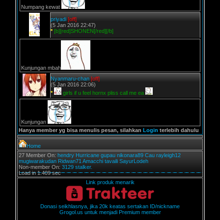
Numpang kewat
priyadi
[off]
(5 Jan 2016 22:47)
*
[b][red]SHONEN[/red][/b]
Kunjungan mbah
Nyanmaru-chan
[off]
(5 Jan 2016 22:06)
*
girls if u feel hornx pliss call me ea
Kunjungan
Hanya member yg bisa menulis pesan, silahkan
Login
terlebih dahulu
Home
27 Member On:
hendry
Hurricane
gupau
nikonara89
Cau
rayleigh12
mugiwarakudan
Ridwan71
Amacchi
tavaili
SayurLodeh
Non-member On:
3129 stalker.
Load in 1.409 sec
Link produk menarik
Donasi seikhlasnya, jika 20k keatas sertakan ID/nickname
Grogol.us untuk menjadi Premium member