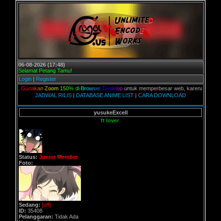
06-08-2026 (17:48)
Selamat Petang Tamu!
Login
|
Register
an,
G
u
n
a
k
a
n
Z
o
o
m
1
5
0
%
d
i
B
r
o
w
s
e
r
D
e
s
k
t
o
p
untuk memperbesar web, karena aslinya web i
JADWAL RILIS
|
DATABASE ANIME LIST
|
CARA DOWNLOAD
yusukeExcell
ft lover
Status:
Junior Member
Foto:
Sedang:
[off]
ID:
35408
Pelanggaran:
Tidak Ada