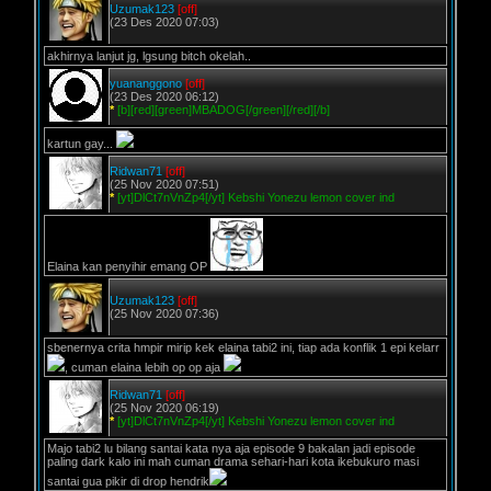
Uzumak123
[off]
(23 Des 2020 07:03)
akhirnya lanjut jg, lgsung bitch okelah..
yuananggono
[off]
(23 Des 2020 06:12)
*
[b][red][green]MBADOG[/green][/red][/b]
kartun gay...
Ridwan71
[off]
(25 Nov 2020 07:51)
*
[yt]DlCt7nVnZp4[/yt] Kebshi Yonezu lemon cover ind
Elaina kan penyihir emang OP
Uzumak123
[off]
(25 Nov 2020 07:36)
sbenernya crita hmpir mirip kek elaina tabi2 ini, tiap ada konflik 1 epi kelarr
, cuman elaina lebih op op aja
Ridwan71
[off]
(25 Nov 2020 06:19)
*
[yt]DlCt7nVnZp4[/yt] Kebshi Yonezu lemon cover ind
Majo tabi2 lu bilang santai kata nya aja episode 9 bakalan jadi episode
paling dark kalo ini mah cuman drama sehari-hari kota ikebukuro masi
santai gua pikir di drop hendrik