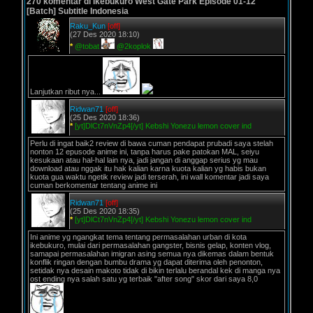
270 komentar di Ikebukuro West Gate Park Episode 01-12
[Batch] Subtitle Indonesia
Raku_Kun
[off]
(27 Des 2020 18:10)
*
@tobat
@2koplok
Lanjutkan ribut nya...
Ridwan71
[off]
(25 Des 2020 18:36)
*
[yt]DlCt7nVnZp4[/yt] Kebshi Yonezu lemon cover ind
Perlu di ingat baik2 review di bawa cuman pendapat prubadi saya stelah
nonton 12 epusode anime ini, tanpa harus pake patokan MAL, seiyu
kesukaan atau hal-hal lain nya, jadi jangan di anggap serius yg mau
download atau nggak itu hak kalian karna kuota kalian yg habis bukan
kuota gua waktu ngetik review jadi terserah, ini wall komentar jadi saya
cuman berkomentar tentang anime ini
Ridwan71
[off]
(25 Des 2020 18:35)
*
[yt]DlCt7nVnZp4[/yt] Kebshi Yonezu lemon cover ind
Ini anime yg ngangkat tema tentang permasalahan urban di kota
ikebukuro, mulai dari permasalahan gangster, bisnis gelap, konten vlog,
samapai permasalahan imigran asing semua nya dikemas dalam bentuk
konflik ringan dengan bumbu drama yg dapat diterima oleh penonton,
setidak nya desain makoto tidak di bikin terlalu berandal kek di manga nya
ost ending nya salah satu yg terbaik "after song" skor dari saya 8,0