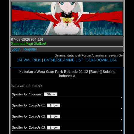
07-08-2026 (04:16)
Selamat Pagi Stalker!
Login
|
Register
Selamat datang di Forum Animelover sevuh Grogolsub temp
JADWAL RILIS
|
DATABASE ANIME LIST
|
CARA DOWNLOAD
Ikebukuro West Gate Park Episode 01-12 [Batch] Subtitle
Indonesia
lumayan nih nimek
Spoiler
for Informasi
:
Spoiler
for Episode 01
:
Spoiler
for Episode 02
:
Spoiler
for Episode 03
: