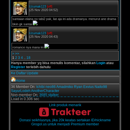
Uzumak123
[off]
(25 Nov 2020 04:52)
santaian elaina no tabi2 pak, liat aja ini ada dramanya. menurut ane drama
bkin gk santai
Uzumak123
[off]
(25 Nov 2020 04:43)
romance nya mana ini
>
>>
1
2
3
4
..
18
Hanya member yg bisa menulis komentar, silahkan
Login
atau
Register
terlebih dahulu
Ke Daftar Update
Home
36 Member On:
Ichibi
neo86
Amadmiko
Ryan Exvius
Naito98
SayurLodeh
AnotherCharacter
Non-member On:
3685 stalker.
Load in 0.306 sec
Link produk menarik
Donasi seikhlasnya, jika 20k keatas sertakan ID/nickname
Grogol.us untuk menjadi Premium member