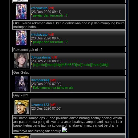
kritokazuto
[off]
(23 Des 2020 09:41)
*
pelajar dan terserah ..?
Oke.. karna rekomen dari si ketua colikiawan ane icip dah mumpung kouta
melimpah hoho..
kritokazuto
[off]
(23 Des 2020 09:40)
*
pelajar dan terserah ..?
Rekomen gak nih ?
Jokopratama
[off]
(23 Des 2020 08:10)
*
[c][code][marq][big]MEMBER[/c][/code][/marq][/big]
Gas Gelut
ilhampakhaji
[off]
(23 Des 2020 07:09)
*
Kalo tamvan ya tamvan aja
Guy kah?
Uzumak123
[off]
(23 Des 2020 07:06)
bru nnton sampe eps 7, ane pikirbnih anime kurang santuy apalagi waktu
arc pacar ketua geng di ewe ama anak buahnya ampe hamil. sampe lahir
bapak ketua geng taunya itu cucu dr anaknya hmm.. sangat berdrama
makanya ane bikang tdk santuy