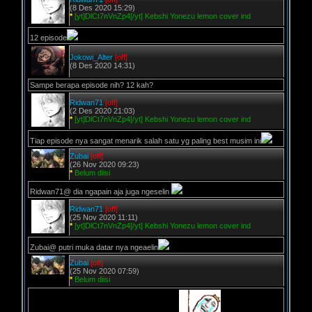
(8 Des 2020 15:29)
*
[yt]DlCt7nVnZp4[/yt] Kebshi Yonezu lemon cover ind
12 episode
Jokowi_Alter
[off]
(8 Des 2020 14:31)
Sampe berapa episode nih? 12 kah?
Ridwan71
[off]
(2 Des 2020 21:03)
*
[yt]DlCt7nVnZp4[/yt] Kebshi Yonezu lemon cover ind
Tiap episode nya sangat menarik salah satu yg paling best musim ini
Zubai
[off]
(26 Nov 2020 09:23)
*
Belum diisi
Ridwan71@ dia ngapain aja juga ngeselin
Ridwan71
[off]
(25 Nov 2020 11:11)
*
[yt]DlCt7nVnZp4[/yt] Kebshi Yonezu lemon cover ind
Zubai@ putri muka datar nya ngeaelin
Zubai
[off]
(25 Nov 2020 07:59)
*
Belum diisi