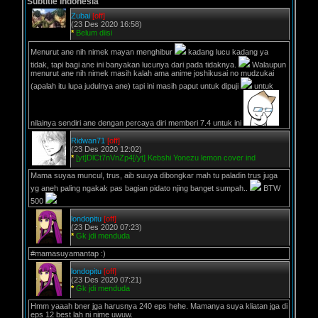
Subtitle Indonesia
Zubai
[off]
(23 Des 2020 16:58)
*
Belum diisi
Menurut ane nih nimek mayan menghibur
kadang lucu kadang ya
tidak, tapi bagi ane ini banyakan lucunya dari pada tidaknya.
Walaupun
menurut ane nih nimek masih kalah ama anime joshikusai no mudzukai
(apalah itu lupa judulnya ane) tapi ini masih paput untuk dipuji
untuk
nilainya sendiri ane dengan percaya diri memberi 7.4 untuk ini
Ridwan71
[off]
(23 Des 2020 12:02)
*
[yt]DlCt7nVnZp4[/yt] Kebshi Yonezu lemon cover ind
Mama suyaa muncul, trus, aib suuya dibongkar mah tu paladin trus juga
yg aneh paling ngakak pas bagian pidato njing banget sumpah..
BTW
500
londopitu
[off]
(23 Des 2020 07:23)
*
Gk jdi menduda
#mamasuyamantap :)
londopitu
[off]
(23 Des 2020 07:21)
*
Gk jdi menduda
Hmm yaaah bner jga harusnya 240 eps hehe. Mamanya suya kliatan jga di
eps 12 best lah ni nime uwuw.