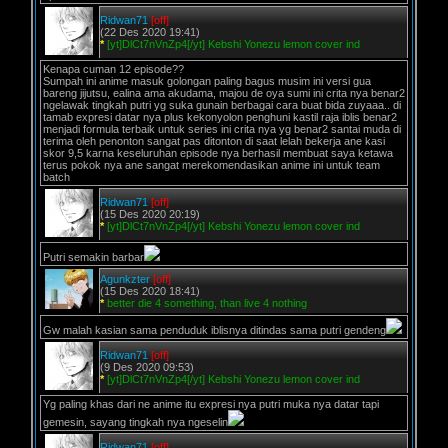
Ridwan71
[off]
(22 Des 2020 19:41)
*
[yt]DlCt7nVnZp4[/yt] Kebshi Yonezu lemon cover ind
Kenapa cuman 12 episode??
Sumpah ini anime masuk golongan paling bagus musim ini versi gua
bareng jijutsu, ealina ama akudama, majou de oya sumi ini crita nya benar2
ngelawak tingkah putri yg suka gunain berbagai cara buat bida zuyaaa.. di
tamab expresi datar nya plus kekonyolon penghuni kastil raja iblis benar2
menjadi formula terbaik untuk series ini crita nya yg benar2 santai muda di
terima oleh penonton sangat pas ditonton di saat lelah bekerja ane kasi
skor 9,5 karna keseluruhan episode nya berhasil membuat saya ketawa
terus pokok nya ane sangat merekomendasikan anime ini untuk team
batch
Ridwan71
[off]
(15 Des 2020 20:19)
*
[yt]DlCt7nVnZp4[/yt] Kebshi Yonezu lemon cover ind
Putri semakin barbar
Agunkzter
[off]
(15 Des 2020 18:41)
*
better die 4 something, than live 4 nothing
Gw malah kasian sama penduduk iblisnya ditindas sama putri gendeng
Ridwan71
[off]
(9 Des 2020 09:53)
*
[yt]DlCt7nVnZp4[/yt] Kebshi Yonezu lemon cover ind
Yg paling khas dari ne anime itu expresi nya putri muka nya datar tapi
gemesin, sayang tingkah nya ngeselin
Ridwan71
[off]