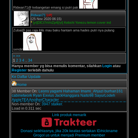
Ridwan71@ kebangetan emang si putri pak
Ridwan71
[off]
(25 Nov 2020 06:15)
*
[yt]DlCt7nVnZp4[/yt] Kebshi Yonezu lemon cover ind
Zubai@ pas raja iblis mau baku hantam ama hades putri nya pulang
sendiri
>
>>
1
2
3
4
..
34
Hanya member yg bisa menulis komentar, silahkan
Login
atau
Register
terlebih dahulu
Ke Daftar Update
Home
38 Member On:
Leons
yagami
Hahaman
Imami_Ahjazi
burhan161
cabinetwork
Ryan Exvius
JackHanggara
Naito98
SayurLodeh
AppleTEA
AnotherCharacter
Non-member On:
3947 stalker.
Load in 0.311 sec
Link produk menarik
Donasi seikhlasnya, jika 20k keatas sertakan ID/nickname
Grogol.us untuk menjadi Premium member