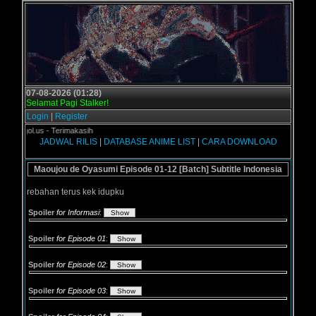
07-08-2026 (01:28)
Selamat Pagi Stalker!
Login
|
Register
rogol.us - Terimakasih
JADWAL RILIS
|
DATABASE ANIME LIST
|
CARA DOWNLOAD
Maoujou de Oyasumi Episode 01-12 [Batch] Subtitle Indonesia
rebahan terus kek idupku
Spoiler
for Informasi
:
Spoiler
for Episode 01
:
Spoiler
for Episode 02
:
Spoiler
for Episode 03
: