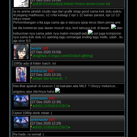
(27 Des 2020 19:08)
*
[yt]DlCt7nVnZp4[/yt] Kebshi Yonezu lemon cover ind
Ia ne anime pindah studio tapi dari grafik tetap good sama kek dulu waktu
di pegang madhouse, s2 crita kebagi 2 epi 1-11 bahas parasit, epi 12-13
tokyo tower
Perkembangan crita juga sama aja si tatsuya opop terus blum perna ane
liat dia keteteran pas lawan musuh nya, lord tatsuya kok di lawan..
dan
kebucinan nya sama adek nya makin menjadi-jadi,
ost juga komposisi
nya sama kek dulu s1 opening lagu semangat ending lagu mello, udah.. itu
aja skor 8,0
hendrik
[off]
(27 Des 2020 15:59)
*
[img]https://i.imgur.com/oOUiw2I.gif[/img]
1080p ada di folder batch. txt
kritokazuto
[off]
(27 Des 2020 13:15)
*
pelajar dan terserah ..?
Kita lihat apakah di season 2 ini bakalan ada MILF ? Okeyy meluncur...
arigatou atas bitchnya haha
aminmaster
[off]
(27 Des 2020 12:30)
*
♠ⓐⓜⓘⓝⓜⓐⓢⓣⓔⓡ♠
Uplod 1080p donk mbah :(
aminmaster
[off]
(27 Des 2020 12:29)
*
♠ⓐⓜⓘⓝⓜⓐⓢⓣⓔⓡ♠
Ra hade, ra semail :(