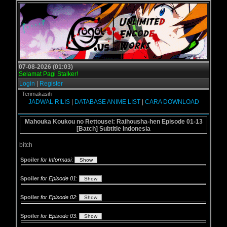
07-08-2026 (01:03)
Selamat Pagi Stalker!
Login
|
Register
.us - Terimakasih
JADWAL RILIS
|
DATABASE ANIME LIST
|
CARA DOWNLOAD
Mahouka Koukou no Rettousei: Raihousha-hen Episode 01-13
[Batch] Subtitle Indonesia
bitch
Spoiler
for Informasi
:
Spoiler
for Episode 01
:
Spoiler
for Episode 02
:
Spoiler
for Episode 03
: