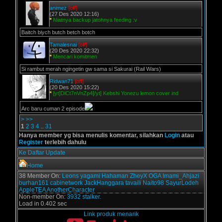
animez
[off]
(27 Des 2020 12:16)
*
Niatnya backup jatohnya feeding :v
Baitch biych butch betch botch
Tamalesnai
[off]
(20 Des 2020 22:32)
*
Mencari komitmen
Si rambut merah ngingetin gw sama si Sakurai (Rail Wars)
Ridwan71
[off]
(20 Des 2020 15:22)
*
[yt]DlCt7nVnZp4[/yt] Kebshi Yonezu lemon cover ind
Arc baru cuman 2 episode
>
>>
1
2
3
4
..
31
Hanya member yg bisa menulis komentar, silahkan
Login
atau
Register
terlebih dahulu
Ke Daftar Update
Home
38 Member On:
Leons
yagami
Hahaman
ZheyX
OGA
Imami_Ahjazi
burhan161
cabinetwork
JackHanggara
tavaili
Naito98
SayurLodeh
AppleTEA
AnotherCharacter
Non-member On:
3932 stalker.
Load in 0.402 sec
Link produk menarik