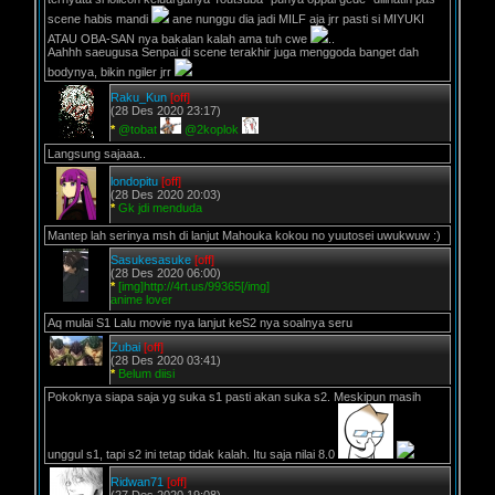
scene habis mandi
ane nunggu dia jadi MILF aja jrr pasti si MIYUKI
ATAU OBA-SAN nya bakalan kalah ama tuh cwe
..
Aahhh saeugusa Senpai di scene terakhir juga menggoda banget dah
bodynya, bikin ngiler jrr
Raku_Kun
[off]
(28 Des 2020 23:17)
*
@tobat
@2koplok
Langsung sajaaa..
londopitu
[off]
(28 Des 2020 20:03)
*
Gk jdi menduda
Mantep lah serinya msh di lanjut Mahouka kokou no yuutosei uwukwuw :)
Sasukesasuke
[off]
(28 Des 2020 06:00)
*
[img]http://4rt.us/99365[/img]
anime lover
Aq mulai S1 Lalu movie nya lanjut keS2 nya soalnya seru
Zubai
[off]
(28 Des 2020 03:41)
*
Belum diisi
Pokoknya siapa saja yg suka s1 pasti akan suka s2. Meskipun masih
unggul s1, tapi s2 ini tetap tidak kalah. Itu saja nilai 8.0
Ridwan71
[off]