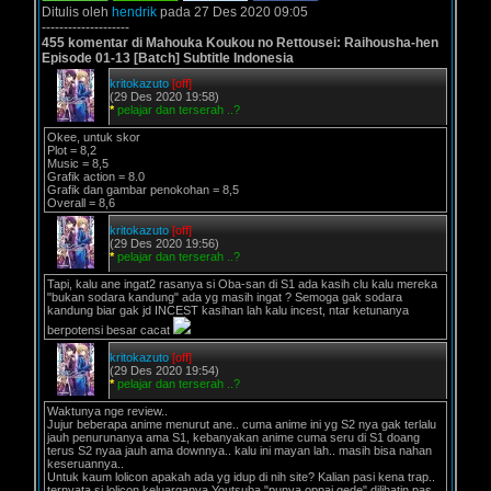
Ditulis oleh
hendrik
pada 27 Des 2020 09:05
--------------------
455 komentar di Mahouka Koukou no Rettousei: Raihousha-hen
Episode 01-13 [Batch] Subtitle Indonesia
kritokazuto
[off]
(29 Des 2020 19:58)
*
pelajar dan terserah ..?
Okee, untuk skor
Plot = 8,2
Music = 8,5
Grafik action = 8.0
Grafik dan gambar penokohan = 8,5
Overall = 8,6
kritokazuto
[off]
(29 Des 2020 19:56)
*
pelajar dan terserah ..?
Tapi, kalu ane ingat2 rasanya si Oba-san di S1 ada kasih clu kalu mereka
"bukan sodara kandung" ada yg masih ingat ? Semoga gak sodara
kandung biar gak jd INCEST kasihan lah kalu incest, ntar ketunanya
berpotensi besar cacat
kritokazuto
[off]
(29 Des 2020 19:54)
*
pelajar dan terserah ..?
Waktunya nge review..
Jujur beberapa anime menurut ane.. cuma anime ini yg S2 nya gak terlalu
jauh penurunanya ama S1, kebanyakan anime cuma seru di S1 doang
terus S2 nyaa jauh ama downnya.. kalu ini mayan lah.. masih bisa nahan
keseruannya..
Untuk kaum lolicon apakah ada yg idup di nih site? Kalian pasi kena trap..
ternyata si lolicon keluarganya Youtsuba "punya oppai gede" dilihatin pas