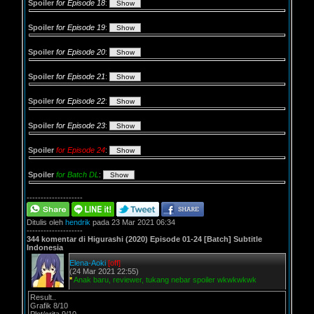
Spoiler
for Episode 18
:
Spoiler
for Episode 19
:
Spoiler
for Episode 20
:
Spoiler
for Episode 21
:
Spoiler
for Episode 22
:
Spoiler
for Episode 23
:
Spoiler
for Episode 24
:
Spoiler
for Batch DL
:
--------------------
Ditulis oleh
hendrik
pada 23 Mar 2021 06:34
--------------------
344 komentar di Higurashi (2020) Episode 01-24 [Batch] Subtitle
Indonesia
Elena-Aoki
[off]
(24 Mar 2021 22:55)
*
Anak baru, reviewer, tukang nebar spoiler wkwkwkwk
Result..
Grafik 8/10