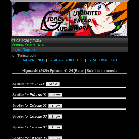
07-08-2026 (17:36)
Selamat Petang Tamu!
Login
|
Register
 Terimakasih
JADWAL RILIS
|
DATABASE ANIME LIST
|
CARA DOWNLOAD
Higurashi (2020) Episode 01-24 [Batch] Subtitle Indonesia
Spoiler
for Informasi
:
Spoiler
for Episode 01
:
Spoiler
for Episode 02
:
Spoiler
for Episode 03
:
Spoiler
for Episode 04
:
Spoiler
for Episode 05
: