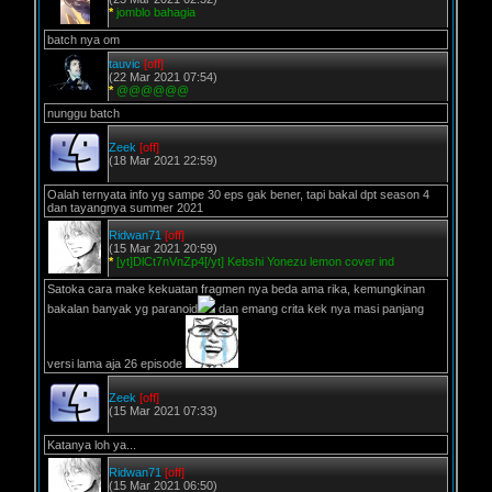
*
jomblo bahagia
batch nya om
tauvic
[off]
(22 Mar 2021 07:54)
*
@@@@@@
nunggu batch
Zeek
[off]
(18 Mar 2021 22:59)
Oalah ternyata info yg sampe 30 eps gak bener, tapi bakal dpt season 4
dan tayangnya summer 2021
Ridwan71
[off]
(15 Mar 2021 20:59)
*
[yt]DlCt7nVnZp4[/yt] Kebshi Yonezu lemon cover ind
Satoka cara make kekuatan fragmen nya beda ama rika, kemungkinan
bakalan banyak yg paranoid
dan emang crita kek nya masi panjang
versi lama aja 26 episode
Zeek
[off]
(15 Mar 2021 07:33)
Katanya loh ya...
Ridwan71
[off]
(15 Mar 2021 06:50)