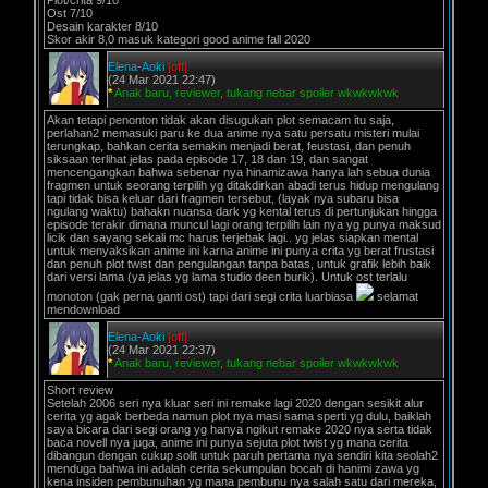
Plot/crita 9/10
Ost 7/10
Desain karakter 8/10
Skor akir 8,0 masuk kategori good anime fall 2020
Elena-Aoki
[off]
(24 Mar 2021 22:47)
*
Anak baru, reviewer, tukang nebar spoiler wkwkwkwk
Akan tetapi penonton tidak akan disugukan plot semacam itu saja,
perlahan2 memasuki paru ke dua anime nya satu persatu misteri mulai
terungkap, bahkan cerita semakin menjadi berat, feustasi, dan penuh
siksaan terlihat jelas pada episode 17, 18 dan 19, dan sangat
mencengangkan bahwa sebenar nya hinamizawa hanya lah sebua dunia
fragmen untuk seorang terpilih yg ditakdirkan abadi terus hidup mengulang
tapi tidak bisa keluar dari fragmen tersebut, (layak nya subaru bisa
ngulang waktu) bahakn nuansa dark yg kental terus di pertunjukan hingga
episode terakir dimana muncul lagi orang terpilih lain nya yg punya maksud
licik dan sayang sekali mc harus terjebak lagi.. yg jelas siapkan mental
untuk menyaksikan anime ini karna anime ini punya crita yg berat frustasi
dan penuh plot twist dan pengulangan tanpa batas, untuk grafik lebih baik
dari versi lama (ya jelas yg lama studio deen burik). Untuk ost terlalu
monoton (gak perna ganti ost) tapi dari segi crita luarbiasa
selamat
mendownload
Elena-Aoki
[off]
(24 Mar 2021 22:37)
*
Anak baru, reviewer, tukang nebar spoiler wkwkwkwk
Short review
Setelah 2006 seri nya kluar seri ini remake lagi 2020 dengan sesikit alur
cerita yg agak berbeda namun plot nya masi sama sperti yg dulu, baiklah
saya bicara dari segi orang yg hanya ngikut remake 2020 nya serta tidak
baca novell nya juga, anime ini punya sejuta plot twist yg mana cerita
dibangun dengan cukup solit untuk paruh pertama nya sendiri kita seolah2
menduga bahwa ini adalah cerita sekumpulan bocah di hanimi zawa yg
kena insiden pembunuhan yg mana pembunu nya salah satu dari mereka,