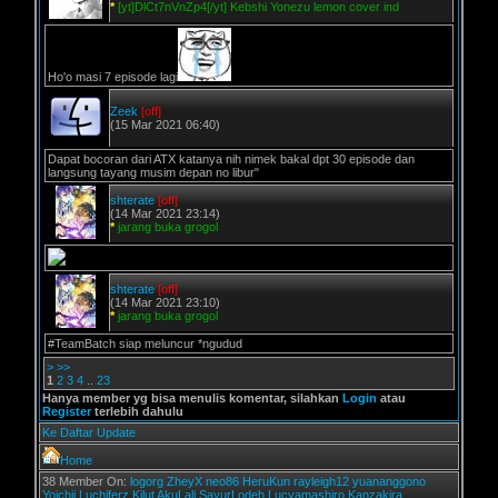
*
[yt]DlCt7nVnZp4[/yt] Kebshi Yonezu lemon cover ind
Ho'o masi 7 episode lagi
Zeek
[off]
(15 Mar 2021 06:40)
Dapat bocoran dari ATX katanya nih nimek bakal dpt 30 episode dan
langsung tayang musim depan no libur"
shterate
[off]
(14 Mar 2021 23:14)
*
jarang buka grogol
shterate
[off]
(14 Mar 2021 23:10)
*
jarang buka grogol
#TeamBatch siap meluncur *ngudud
>
>>
1
2
3
4
..
23
Hanya member yg bisa menulis komentar, silahkan
Login
atau
Register
terlebih dahulu
Ke Daftar Update
Home
38 Member On:
logorg
ZheyX
neo86
HeruKun
rayleigh12
yuananggono
Yoichii
Luchiferz
Kilut
AkuLali
SayurLodeh
Lucyamashiro
Kanzakira