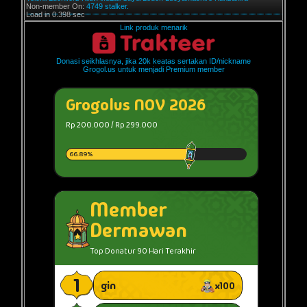
Non-member On:
4749 stalker.
Load in 0.398 sec
Link produk menarik
Donasi seikhlasnya, jika 20k keatas sertakan ID/nickname
Grogol.us untuk menjadi Premium member