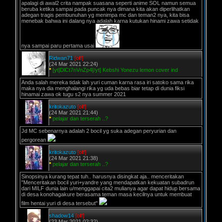
apalagi di awal2 crita nampak suasana seperti anime SOL namun semua
beruba ketika sampai pada puncak nya dimana kita akan diperlihatkan
adegan tragis pembunuhan yg menimpa mc dan teman2 nya, kita bisa
menebak bahwa ini dalang nya adalah karna kutukan hinami zawa setidak
nya sampai paru pertama usai
Ridwan71
[off]
(24 Mar 2021 22:24)
*
[yt]DlCt7nVnZp4[/yt] Kebshi Yonezu lemon cover ind
Anda salah mereka tidak lah yuri cuman karna rasa iri satoko sama rika
maka nya dia menghalangi rika yg uda bebas biar tetap di dunia fiksi
hinamai zawa ok tugu s2 nya summer 2021
kritokazuto
[off]
(24 Mar 2021 21:44)
*
pelajar dan terserah ..?
Jd MC sebenarnya adalah 2 bocil yg suka adegan peryurian dan
pergorean
kritokazuto
[off]
(24 Mar 2021 21:38)
*
pelajar dan terserah ..?
Sinopsinya kurang tepat tuh.. harusnya disingkat aja.. menceritakan
"Menceritakan bocil yuri+yandre yang mendapatkan kekuatan subadrun
dari MILF dunia lain u/menggapai cita2 mulianya agar dapat hidup bersama
di desa konohagakure berasama teman masa kecilnya untuk membuat
film hentai yuri di desa tersebut"
shadow14
[off]
(23 Mar 2021 02:32)