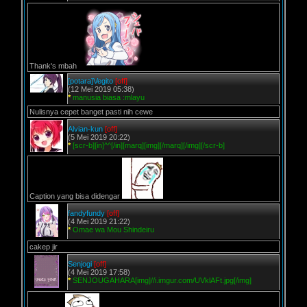
Thank's mbah
[potara]Vegito
[off]
(12 Mei 2019 05:38)
*
manusia biasa :mlayu
Nulisnya cepet banget pasti nih cewe
Alvian-kun
[off]
(5 Mei 2019 20:22)
*
[scr-b][in]^^[/in][marq][img][/marq][/img][/scr-b]
Caption yang bisa didengar
fandyfundy
[off]
(4 Mei 2019 21:22)
*
Omae wa Mou Shindeiru
cakep jir
Senjogi
[off]
(4 Mei 2019 17:58)
*
SENJOUGAHARA[img]//i.imgur.com/UVklAFt.jpg[/img]