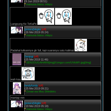
(9 Jun 2019 08:51)
*
manusia biasa :mlayu
Langsung Ke TeKaPe
[potara]Vegito
[off]
(26 Mei 2019 05:24)
*
manusia biasa :mlayu
Padahal tulisannya gk full, tapi suaranya satu kalimat
Senjogi
[off]
(25 Mei 2019 11:46)
*
SENJOUGAHARA[img]//i.imgur.com/UVklAFt.jpg[/img]
wah kau
fandyfundy
[off]
(25 Mei 2019 09:21)
*
Omae wa Mou Shindeiru
mantap min
[potara]Vegito
[off]
(19 Mei 2019 05:18)
*
manusia biasa :mlayu