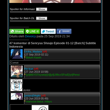
Spoiler
for Informasi
:
Spoiler
for Batch DL
:
--------------------
Ditulis oleh
Devoicy
pada 25 Sep 2019 21:34
--------------------
47 komentar di Senryuu Shoujo Episode 01-12 [Batch] Subtitle
Indonesia
Uciha_Madara
[off]
(27 Sep 2019 02:11)
*
Belum Kawin
Comot
Re-kun
[off]
(27 Jun 2019 10:58)
*
[yt]lA6YSTkywto[/yt][yt]LfI8sxSFtuE[/yt]Pensi
donlot
[potara]Vegito
[off]
(23 Jun 2019 05:49)
*
manusia biasa :mlayu