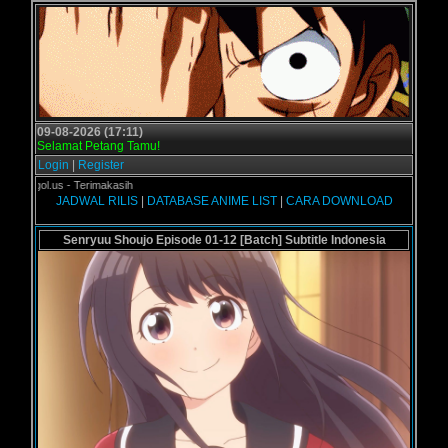
09-08-2026 (17:11)
Selamat Petang Tamu!
Login
|
Register
rogol.us - Terimakasih
JADWAL RILIS
|
DATABASE ANIME LIST
|
CARA DOWNLOAD
Senryuu Shoujo Episode 01-12 [Batch] Subtitle Indonesia