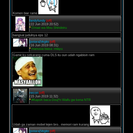
Komen biar rame
fandyfundy
[off]
(22 Jun 2019 20:52)
*
Omae wa Mou Shindeiru
bangsat judulnya eps 12
[potara]Vegito
[off]
(16 Jun 2019 08:31)
*
manusia biasa :mlayu
Game ku sekarang cuma DLS itu oun udah ngabisin ram
necon
[off]
(15 Jun 2019 11:32)
*
#KapoK baca Douj*n Waifu gw kena NTR
Udah ga zaman mobel lejen bro.. memori ram kurang
[potara]Vegito
[off]