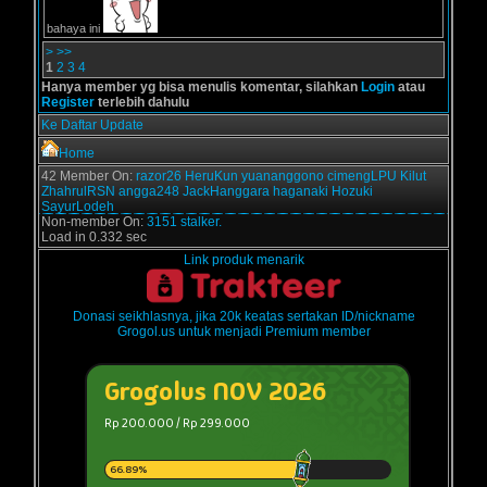
bahaya ini
>
>>
1
2
3
4
Hanya member yg bisa menulis komentar, silahkan
Login
atau
Register
terlebih dahulu
Ke Daftar Update
Home
42 Member On:
razor26
HeruKun
yuananggono
cimengLPU
Kilut
ZhahrulRSN
angga248
JackHanggara
haganaki
Hozuki
SayurLodeh
Non-member On:
3151 stalker.
Load in 0.332 sec
Link produk menarik
Donasi seikhlasnya, jika 20k keatas sertakan ID/nickname
Grogol.us untuk menjadi Premium member