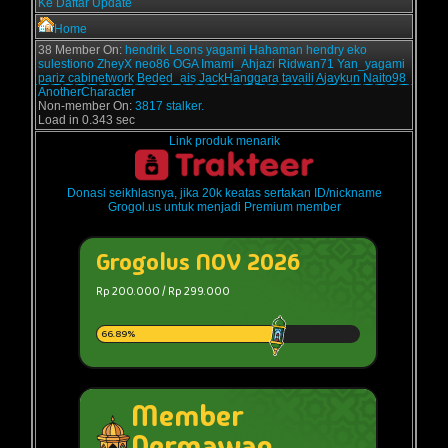
Ke Daftar Update
Home
38 Member On:
hendrik
Leons
yagami
Hahaman
hendry
eko
sulestiono
ZheyX
neo86
OGA
Imami_Ahjazi
Ridwan71
Yan_yagami
pariz
cabinetwork
Beded_ais
JackHanggara
tavaili
Ajaykun
Naito98
AnotherCharacter
Non-member On:
3817 stalker.
Load in 0.343 sec
Link produk menarik
Donasi seikhlasnya, jika 20k keatas sertakan ID/nickname
Grogol.us untuk menjadi Premium member