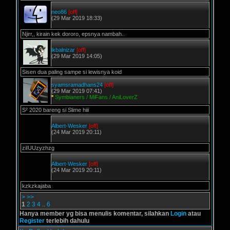
neo86
[off]
(29 Mar 2019 18:33)
Njirr,, kirain kek dororo, epsnya nambah..
ikbalnizar
[off]
(29 Mar 2019 14:05)
Sisen dua paling sampe si lewisnya koid
syamsramadhans24
[off]
(29 Mar 2019 07:41)
*
Symbianers / MiFans / AniLoverZ
S² 2020 bareng si Slime hiii
Albert-Wesker
[off]
(24 Mar 2019 20:11)
ziIUUzyzhzg
Albert-Wesker
[off]
(24 Mar 2019 20:11)
kzkzkajaba
>
>>
1
2
3
4
..
6
Hanya member yg bisa menulis komentar, silahkan
Login
atau
Register
terlebih dahulu