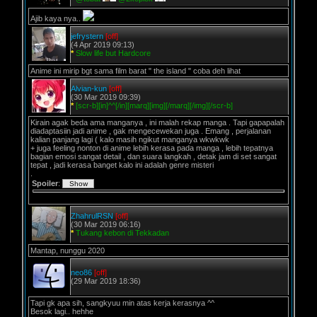
Ajib kaya nya..
jefrystern
[off]
(4 Apr 2019 09:13)
*
Slow life but Hardcore
Anime ini mirip bgt sama film barat " the island " coba deh lihat
Alvian-kun
[off]
(30 Mar 2019 09:39)
*
[scr-b][in]^^[/in][marq][img][/marq][/img][/scr-b]
Kirain agak beda ama manganya , ini malah rekap manga . Tapi gapapalah
diadaptasiin jadi anime , gak mengecewekan juga . Emang , perjalanan
kalian panjang lagi ( kalo masih ngikut manganya wkwkwk
+ juga feeling nonton di anime lebih kerasa pada manga , lebih tepatnya
bagian emosi sangat detail , dan suara langkah , detak jam di set sangat
tepat , jadi kerasa banget kalo ini adalah genre misteri
.
Spoiler
:
ZhahrulRSN
[off]
(30 Mar 2019 06:16)
*
Tukang kebon di Tekkadan
Mantap, nunggu 2020
neo86
[off]
(29 Mar 2019 18:36)
Tapi gk apa sih, sangkyuu min atas kerja kerasnya ^^
Besok lagi.. hehhe