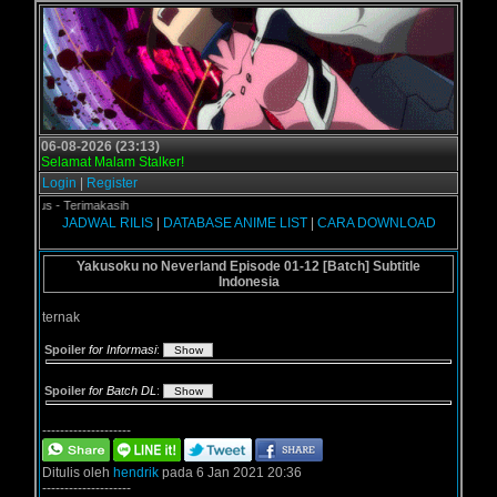
06-08-2026 (23:13)
Selamat Malam Stalker!
Login
|
Register
gol.us - Terimakasih
JADWAL RILIS
|
DATABASE ANIME LIST
|
CARA DOWNLOAD
Yakusoku no Neverland Episode 01-12 [Batch] Subtitle
Indonesia
ternak
Spoiler
for Informasi
:
Spoiler
for Batch DL
:
--------------------
Ditulis oleh
hendrik
pada 6 Jan 2021 20:36
--------------------