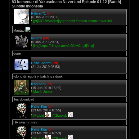
83 komentar di Yakusoku no Neverland Episode 01-12 [Batch]
Subtitle Indonesia
Ridwan71
[off]
(6 Jan 2021 20:59)
*
[yt]DlCt7nVnZp4[/yt] Kebshi Yonezu lemon cover ind
Mantap
hendrik
[off]
(6 Jan 2021 20:51)
*
[img]https://i.imgur.com/oOUiw2I.gif[/img]
done
UdineKuadrat
[off]
(21 Jul 2019 05:53)
tolong di reup link batchnya donk
febri-nara
[off]
(15 Jun 2019 16:09)
*
Masih Junior
Tes download
Raku_Kun
[off]
(23 Mei 2019 18:55)
*
@tobat
@2koplok
HR nya mn min..
Raku_Kun
[off]
(23 Mei 2019 18:53)
*
@tobat
@2koplok