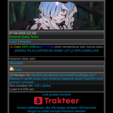
07-08-2026 (12:18)
Selamat Siang Tamu!
Login
|
Register
,
G
u
n
a
k
a
n
Z
o
o
m
1
5
0
%
d
i
B
r
o
w
s
e
r
D
e
s
k
t
o
p
untuk memperbesar web, karena aslinya web ini 
JADWAL RILIS
|
DATABASE ANIME LIST
|
CARA DOWNLOAD
Halaman tidak ada!
»Kembali
Home
28 Member On:
hendrik
aanrahman
nikonara89
anditoga
van7
Ridwan71
gin69
yuuki-chan
Amacchi
haganaki
tavaili
Naito98
Lelett
gamarin
Icewalsh
Non-member On:
4301 stalker.
Load in 0.026 sec
Link produk menarik
Donasi seikhlasnya, jika 20k keatas sertakan ID/nickname
Grogol.us untuk menjadi Premium member