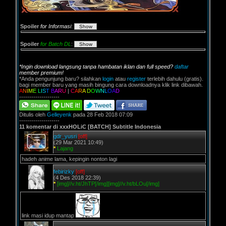
Spoiler
for Informasi
:
Spoiler
for Batch DL
:
*Ingin download langsung tanpa hambatan iklan dan full speed?
daftar
member premium!
*Anda pengunjung baru? silahkan
login
atau
register
terlebih dahulu (gratis).
bagi member baru yang masih bingung cara downloadnya klik link dibawah.
A
N
I
M
E
L
I
S
T
B
A
R
U
|
C
A
R
A
D
O
W
N
L
O
A
D
--------------------
Ditulis oleh
Gelleyenk
pada 28 Feb 2018 07:09
--------------------
11 komentar di xxxHOLiC [BATCH] Subtitle Indonesia
gdr_yusri
[off]
(29 Mar 2021 10:49)
*
Lajang
hadeh anime lama, kepingin nonton lagi
febirizky
[off]
(4 Des 2018 22:39)
*
[img]//v.ht/JhTP[/img][img]//v.ht/bLOu[/img]
link masi idup mantap