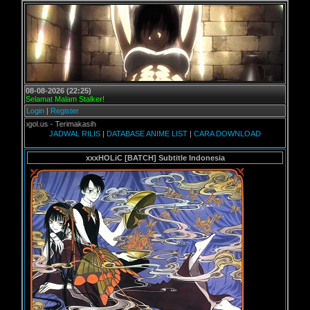
08-08-2026 (22:25)
Selamat Malam Stalker!
Login
|
Register
gol.us - Terimakasih
JADWAL RILIS
|
DATABASE ANIME LIST
|
CARA DOWNLOAD
xxxHOLiC [BATCH] Subtitle Indonesia