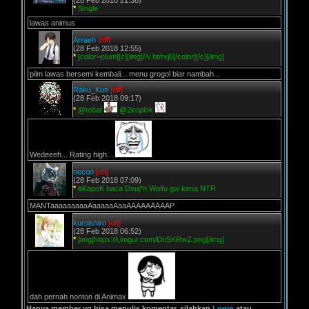
(28 Feb 2018 21:38)
*
Single
lawas animus
Arraeh
[off]
(28 Feb 2018 12:55)
*
[color=plum][c][img]//v.ht/rvj0[/color][/c][/img]
pilm lawas bersemi kembali... menu grogol biar nambah...
Raku_Kun
[off]
(28 Feb 2018 09:17)
*
@tobat
@2koplok
Wedeeeh... Rating high...
necon
[off]
(28 Feb 2018 07:09)
*
#KapoK baca Douj*n Waifu gw kena NTR
MANTaaaaaaaaaAaaaaaAaaAAAAAAAAAP
kuroishiro
[off]
(28 Feb 2018 06:52)
*
[img]https://i.imgur.com/DnSKRwZ.png[/img]
dah pernah nonton di Animax
Hanya member yg bisa menulis komentar, silahkan
Login
atau