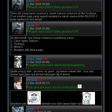
necon
[off]
(2 Mar 2018 20:50)
*
#KapoK baca Douj*n Waifu gw kena NTR
Yuku tuh yang bantu syaoran jr (anak sakura-syaoran) di film Tsubasa
Trus kimihiro juga yang ngasih pedang ke tokoh utama di film BLOOD C
buat ngebunuh bos fampir
necon
[off]
(2 Mar 2018 20:46)
*
#KapoK baca Douj*n Waifu gw kena NTR
Ini dari komik nya Clamp ceritanya nyambung sama
1. Card captor Sakura
2. Tsubasa
3. Blood C
4. Mungkin ada lainya juga
Itsuka_shido
[off]
(1 Mar 2018 05:48)
*
[img]http://cdn.i.ntere.st/p/4761631/image[/img]
grafik emg g wah , tpi story ny good , yg belum cobain deh , trus ada
anime lupa judul nya tpi berhubungan dg ni anime
RlqYuuta
[off]
(1 Mar 2018 00:27)
*
cek pixiv ane guys: tinyurl.com/6yj1bz1r
lanjutkan pak
tambah trus anim lawas lejen nya
gathel
[off]