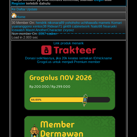
Register
terlebih dahulu
Ke Daftar Update
Home
30 Member On:
hendrik
nikonara89
yohohoho
uchihawafa
mamets
Komari
yuananggono
xentos38
Ridwan71
gin69
cabinetwork
Naito98
Nearueki
Icewalsh
Mastri
AnotherCharacter
zxyoxz
Non-member On:
2897 stalker.
Load in 2.003 sec
Link produk menarik
Donasi seikhlasnya, jika 20k keatas sertakan ID/nickname
Grogol.us untuk menjadi Premium member