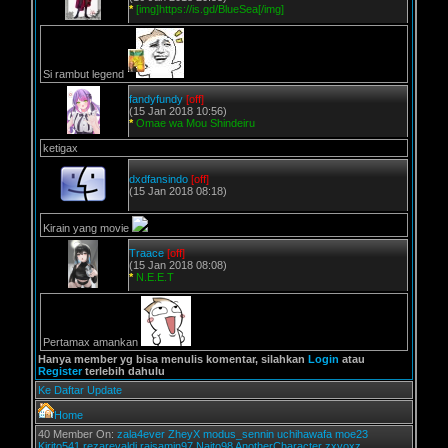
*
[img]https://is.gd/BlueSea[/img]
Si rambut legend
fandyfundy
[off]
(15 Jan 2018 10:56)
*
Omae wa Mou Shindeiru
ketigax
dxdfansindo
[off]
(15 Jan 2018 08:18)
Kirain yang movie
Traace
[off]
(15 Jan 2018 08:08)
*
N.E.E.T
Pertamax amankan
Hanya member yg bisa menulis komentar, silahkan
Login
atau
Register
terlebih dahulu
Ke Daftar Update
Home
40 Member On:
zala4ever
ZheyX
modus_sennin
uchihawafa
moe23
Kirito541
rezarevaldi
raisamin97
Naito98
AnotherCharacter
zxyoxz