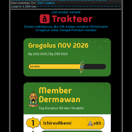
Non-member On:
3467 stalker.
Load in 1.209 sec
Link produk menarik
Donasi seikhlasnya, jika 20k keatas sertakan ID/nickname
Grogol.us untuk menjadi Premium member