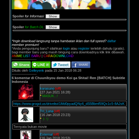
Spoiler
for Informasi
:
Spoiler
for Batch DL
:
*Ingin download langsung tanpa hambatan iklan dan full speed?
daftar
member premium!
*Anda pengunjung baru? silahkan
login
atau
register
terlebih dahulu (gratis).
bagi member baru yang masih bingung cara downloadnya klik link dibawah.
A
N
I
M
E
L
I
S
T
B
A
R
U
|
C
A
R
A
D
O
W
N
L
O
A
D
--------------------
Ditulis oleh
Gelleyenk
pada 15 Jan 2018 06:28
--------------------
6 komentar di Chuunibyou demo Koi ga Shitai! Ren [BATCH] Subtitle
Indonesia
karasuno
[off]
(27 Jun 2021 16:28)
*
MASUK...!
https://www.grogol.us/drivelist/1Md0pyadQNy6_dS5Bbmf59Qx1c5-8AJsK
Tri_Luna
[off]
(16 Jan 2018 23:23)
*
トリ
Ternyata bukan movie
External
[off]
(16 Jan 2018 20:53)