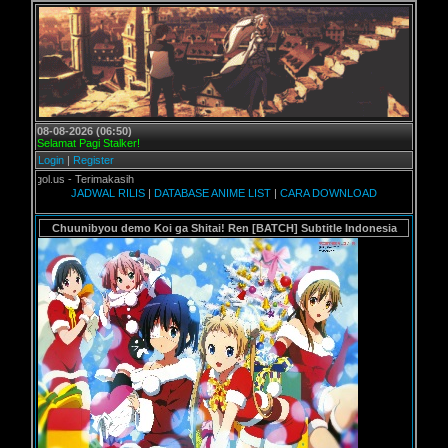
08-08-2026 (06:50)
Selamat Pagi Stalker!
Login
|
Register
gol.us - Terimakasih
JADWAL RILIS
|
DATABASE ANIME LIST
|
CARA DOWNLOAD
Chuunibyou demo Koi ga Shitai! Ren [BATCH] Subtitle Indonesia