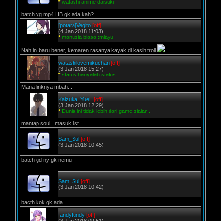
*
watashi anime daisuki
batch yg mp4 HB gk ada kah?
[potara]Vegito
[off]
(4 Jan 2018 11:03)
*
manusia biasa :mlayu
Nah ini baru bener, kemaren rasanya kayak di kasih troll
watashilovemikuchan
[off]
(3 Jan 2018 15:27)
*
status hanyalah status....
Mana linknya mbah...
Kaizuka_YueL
[off]
(3 Jan 2018 12:29)
*
Dunia ini tidak lebih dari game sialan..
mantap soul.. masuk list
Sam_Sul
[off]
(3 Jan 2018 10:45)
batch gd ny gk nemu
Sam_Sul
[off]
(3 Jan 2018 10:42)
bacth kok gk ada
fandyfundy
[off]
(3 Jan 2018 09:51)