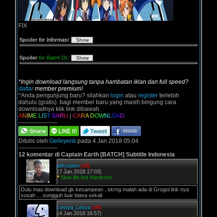
FIX
Spoiler
for Informasi
:
Spoiler
for Batch DL
:
*Ingin download langsung tanpa hambatan iklan dan full speed?
daftar
member premium!
*Anda pengunjung baru? silahkan
login
atau
register
terlebih
dahulu (gratis). bagi member baru yang masih bingung cara
downloadnya klik link dibawah.
A
N
I
M
E
L
I
S
T
B
A
R
U
|
C
A
R
A
D
O
W
N
L
O
A
D
--------------------
Ditulis oleh
Gelleyenk
pada 4 Jan 2018 05:04
--------------------
12 komentar di Captain Earth [BATCH] Subtitle Indonesia
jefrystern
[off]
(7 Jan 2018 17:03)
*
Slow life but Hardcore
Dulu mau download gk kesampean , skrng malah ada di Grogol link nya
susah ... sungguh luar biasa sekali
Lestya_Lesya
[off]
(4 Jan 2018 16:57)