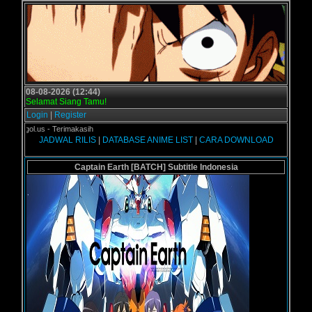
08-08-2026 (12:44)
Selamat Siang Tamu!
Login
|
Register
Grogol.us - Terimakasih
JADWAL RILIS
|
DATABASE ANIME LIST
|
CARA DOWNLOAD
Captain Earth [BATCH] Subtitle Indonesia