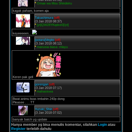
*
Omae wa Mou Shindeiru
kagak paham, komen aja
Takashimura
[off]
(3 Jan 2018 08:37)
*
[yt]QW28YKqdxe0[/yt]
keyeeeeen...
[potara]Vegito
[off]
(3 Jan 2018 08:12)
*
manusia biasa :mlayu
Keren pak gell
gorengan
[off]
(3 Jan 2018 07:17)
*
mahasiswa
Bwat animu lwas tmbahin 240p dong
Pleasee . . . TT
Yuzuki_Shin
[off]
(3 Jan 2018 07:02)
banyak batch yg update
Hanya member yg bisa menulis komentar, silahkan
Login
atau
Register
terlebih dahulu