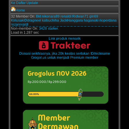
Ke Daftar Update
Home
32 Member On:
Bkt
nikonara89
renaldi
Ridwan71
gin69
KiriusakiDdragneel
katsuchiha
JackHanggara
haganaki
rioperdana
rezarevaldi
Non-member On:
3428 stalker.
Load in 1.287 sec
Link produk menarik
Donasi seikhlasnya, jika 20k keatas sertakan ID/nickname
Grogol.us untuk menjadi Premium member