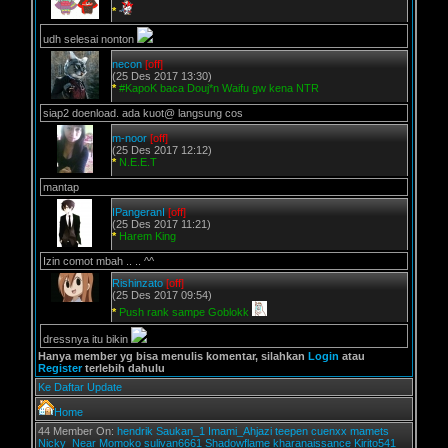
*
udh selesai nonton
necon
[off]
(25 Des 2017 13:30)
*
#KapoK baca Douj*n Waifu gw kena NTR
siap2 doenload. ada kuot@ langsung cos
m-noor
[off]
(25 Des 2017 12:12)
*
N.E.E.T
mantap
IPangeranI
[off]
(25 Des 2017 11:21)
*
Harem King
Izin comot mbah .. .. ^^
Rishinzato
[off]
(25 Des 2017 09:54)
*
Push rank sampe Goblokk
dressnya itu bikin
Hanya member yg bisa menulis komentar, silahkan
Login
atau
Register
terlebih dahulu
Ke Daftar Update
Home
44 Member On:
hendrik
Saukan_1
Imami_Ahjazi
teepen
cuenxx
mamets
Nicky_Near
Momoko
sulivan6661
Shadowflame
kharanaissance
Kirito541