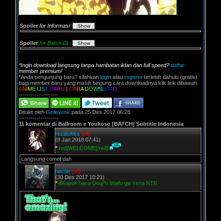
Spoiler
for Informasi
:
Spoiler
for Batch DL
:
*Ingin download langsung tanpa hambatan iklan dan full speed?
daftar
member premium!
*Anda pengunjung baru? silahkan
login
atau
register
terlebih dahulu (gratis).
bagi member baru yang masih bingung cara downloadnya klik link dibawah.
A
N
I
M
E
L
I
S
T
B
A
R
U
|
C
A
R
A
D
O
W
N
L
O
A
D
--------------------
Ditulis oleh
Gelleyenk
pada 25 Des 2017 06:28
--------------------
11 komentar di Ballroom e Youkoso [BATCH] Subtitle Indonesia
rezatohka
[off]
(8 Jan 2018 07:41)
*
red]WELCOME[/red]
Langsung comot dah
necon
[off]
(30 Des 2017 10:21)
*
#KapoK baca Douj*n Waifu gw kena NTR