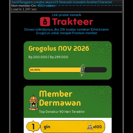
JackHanggara
yoegha
akjoss23
Nearueki
Icewalsh
AnotherCharacter
Non-member On:
4663 stalker.
Load in 1.247 sec
Link produk menarik
Donasi seikhlasnya, jika 20k keatas sertakan ID/nickname
Grogol.us untuk menjadi Premium member