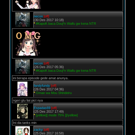
necon
[off]
(30 Des 2017 10:18)
*
#KapoK baca Douj*n Waifu gw kena NTR
necon
[off]
(26 Des 2017 05:36)
*
#KapoK baca Douj*n Waifu gw kena NTR
ini berapa episode gede amat anunya..
fandyfundy
[off]
(26 Des 2017 04:36)
*
Omae wa Mou Shindeiru
ngeri gtu liat pict nya
Espadas69
[off]
(25 Des 2017 17:49)
*
[yellow][ mode 75% ][/yellow]
Ini dia tanks min
zacky
[off]
(25 Des 2017 16:58)