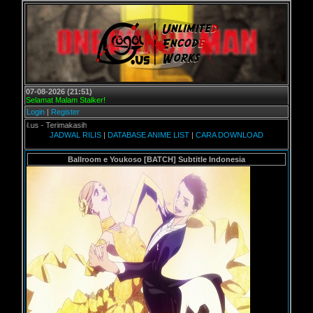
07-08-2026 (21:51)
Selamat Malam Stalker!
Login
|
Register
.us - Terimakasih
JADWAL RILIS
|
DATABASE ANIME LIST
|
CARA DOWNLOAD
Ballroom e Youkoso [BATCH] Subtitle Indonesia