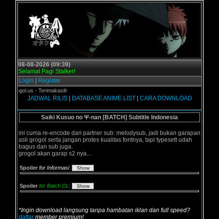
08-08-2026 (09:39)
Selamat Pagi Stalker!
Login
|
Register
i Grogol.us - Terimakasih
JADWAL RILIS
|
DATABASE ANIME LIST
|
CARA DOWNLOAD
Saiki Kusuo no Ψ-nan [BATCH] Subtitle Indonesia
ini cuma re-encode dari partner sub: melodysub, jadi bukan garapan
asli grogol serta jangan protes kualitas fontnya, tapi typesett udah
bagus dan sub juga.
grogol akan garap s2 nya...
Spoiler
for Informasi
:
Spoiler
for Batch DL
:
*Ingin download langsung tanpa hambatan iklan dan full speed?
daftar
member premium!