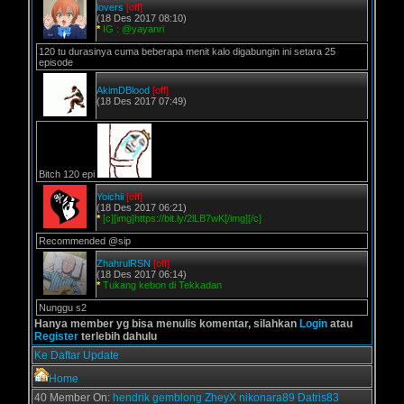
lovers
[off]
(18 Des 2017 08:10)
*
IG : @yayanri
120 tu durasinya cuma beberapa menit kalo digabungin ini setara 25
episode
AkimDBlood
[off]
(18 Des 2017 07:49)
Bitch 120 epi
Yoichii
[off]
(18 Des 2017 06:21)
*
[c][img]https://bit.ly/2lLB7wK[/img][/c]
Recommended @sip
ZhahrulRSN
[off]
(18 Des 2017 06:14)
*
Tukang kebon di Tekkadan
Nunggu s2
Hanya member yg bisa menulis komentar, silahkan
Login
atau
Register
terlebih dahulu
Ke Daftar Update
Home
40 Member On:
hendrik
gemblong
ZheyX
nikonara89
Datris83