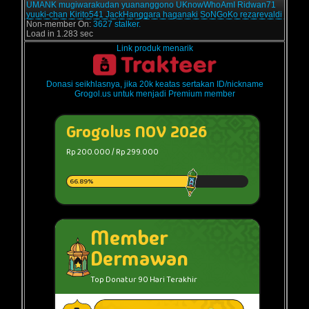
UMANK
mugiwarakudan
yuananggono
UKnowWhoAmI
Ridwan71
yuuki-chan
Kirito541
JackHanggara
haganaki
SoNGoKo
rezarevaldi
Non-member On:
3627 stalker.
Load in 1.283 sec
Link produk menarik
Donasi seikhlasnya, jika 20k keatas sertakan ID/nickname
Grogol.us untuk menjadi Premium member