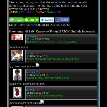
*Anda pengunjung baru? silahkan
login
atau
register
terlebih
dahulu (gratis). bagi member baru yang masih bingung cara
downloadnya klik link dibawah.
A
N
I
M
E
L
I
S
T
B
A
R
U
|
C
A
R
A
D
O
W
N
L
O
A
D
--------------------
Ditulis oleh
Gelleyenk
pada 18 Des 2017 09:58
--------------------
8 komentar di Saiki Kusuo no Ψ-nan [BATCH] Subtitle Indonesia
owlreaper
[off]
(30 Jun 2018 01:32)
*
[IMG]http://i.imgur.com/TZenne7.jpg[/IMG]
Arigatou senpai
Re-kun
[off]
(18 Des 2017 17:31)
*
[yt]lA6YSTkywto[/yt][yt]LfI8sxSFtuE[/yt]Pensi
yg bakal tayang nanti
Kaizuka_YueL
[off]
(18 Des 2017 09:01)
*
Dunia ini tidak lebih dari game sialan..
akhir nya.. mkasih bnyak min..
External
[off]
(18 Des 2017 08:40)
*
[img]https://is.gd/BlueSea[/img]
Kalau sempat nanti pagi dl