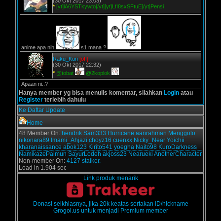
(30 Okt 2017 23:03)
*
[yt]lA6YSTkywto[/yt][yt]LfI8sxSFtuE[/yt]Pensi
anime apa nih
s1 mana ?
Raku_Kun
[off]
(30 Okt 2017 22:32)
*
@tobat
@2koplok
Apaan ni..?
Hanya member yg bisa menulis komentar, silahkan
Login
atau
Register
terlebih dahulu
Ke Daftar Update
Home
48 Member On:
hendrik
Sam333
Hurricane
aanrahman
Menggolo
nikonara89
Imami_Ahjazi
choyz16
cuenxx
Nicky_Near
Yoichii
kharanaissance
abok123
Kirito541
yoegha
Naito98
KuroDarkness
NamikazePaimun
SayurLodeh
akjoss23
Nearueki
AnotherCharacter
Non-member On:
4127 stalker.
Load in 1.904 sec
Link produk menarik
Donasi seikhlasnya, jika 20k keatas sertakan ID/nickname
Grogol.us untuk menjadi Premium member