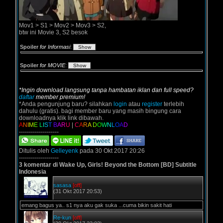
Mov1 > S1 > Mov2 > Mov3 > S2,
btw ini Movie 3, S2 besok
Spoiler
for Informasi
:
Spoiler
for MOVIE
:
*Ingin download langsung tanpa hambatan iklan dan full speed?
daftar
member premium!
*Anda pengunjung baru? silahkan
login
atau
register
terlebih
dahulu (gratis). bagi member baru yang masih bingung cara
downloadnya klik link dibawah.
A
N
I
M
E
L
I
S
T
B
A
R
U
|
C
A
R
A
D
O
W
N
L
O
A
D
--------------------
Ditulis oleh
Gelleyenk
pada 30 Okt 2017 20:26
--------------------
3 komentar di Wake Up, Girls! Beyond the Bottom [BD] Subtitle
Indonesia
sasasa
[off]
(31 Okt 2017 20:53)
emang bagus ya.. s1 nya aku gak suka ...cuma bikin sakit hati
Re-kun
[off]