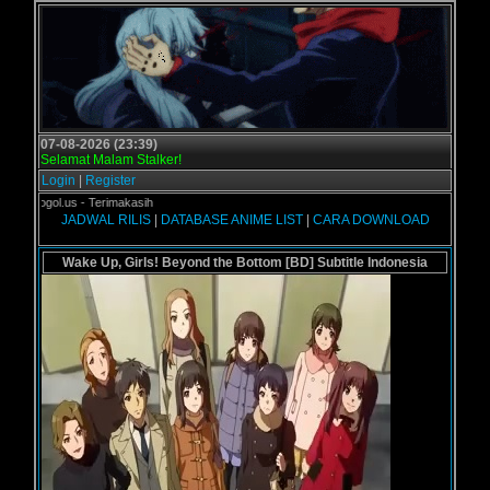
07-08-2026 (23:39)
Selamat Malam Stalker!
Login
|
Register
i Grogol.us - Terimakasih
JADWAL RILIS
|
DATABASE ANIME LIST
|
CARA DOWNLOAD
Wake Up, Girls! Beyond the Bottom [BD] Subtitle Indonesia