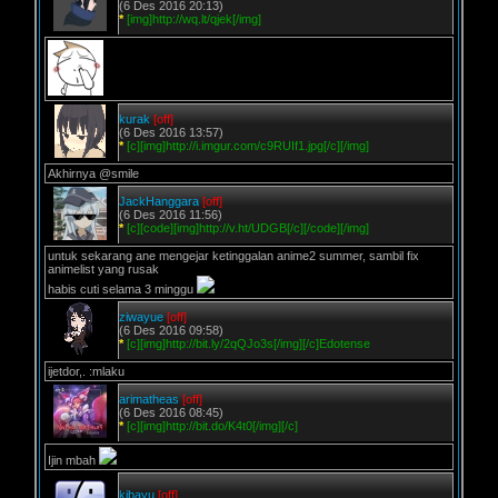
(6 Des 2016 20:13)
*
[img]http://wq.lt/qjek[/img]
kurak
[off]
(6 Des 2016 13:57)
*
[c][img]http://i.imgur.com/c9RUIf1.jpg[/c][/img]
Akhirnya @smile
JackHanggara
[off]
(6 Des 2016 11:56)
*
[c][code][img]http://v.ht/UDGB[/c][/code][/img]
untuk sekarang ane mengejar ketinggalan anime2 summer, sambil fix
animelist yang rusak
habis cuti selama 3 minggu
ziwayue
[off]
(6 Des 2016 09:58)
*
[c][img]http://bit.ly/2qQJo3s[/img][/c]Edotense
ijetdor,. :mlaku
arimatheas
[off]
(6 Des 2016 08:45)
*
[c][img]http://bit.do/K4t0[/img][/c]
Ijin mbah
kibayu
[off]