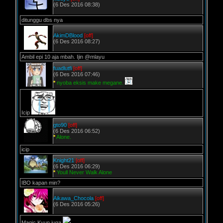
(6 Des 2016 08:38)
ditunggu dbs nya
AkimDBlood
[off]
(6 Des 2016 08:27)
Ambil epi 10 aja mbah. Ijin @mlayu
fuadlutfi
[off]
(6 Des 2016 07:46)
*
nyoba eksis make megane.
Icip
gto90
[off]
(6 Des 2016 06:52)
*
Alone.
icip
Knight21
[off]
(6 Des 2016 06:29)
*
Youll Never Walk Alone
IBO kapan min?
Aikawa_Chocola
[off]
(6 Des 2016 05:26)
Magic Kyun juga