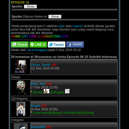
EPISODE 10
Spoiler
:
Spoiler
Diskusi Anime ini
:
*Anda pengunjung baru? silahkan
login
atau
register
terlebih dahulu (gratis)
untuk bisa klik link download. bagi member baru yang masih bingung cara
downloadnya klik link dibawah.
A
N
I
M
E
L
I
S
T
B
A
R
U
|
C
A
R
A
D
O
W
N
L
O
A
D
--------------------
Ditulis oleh
JackHanggara
pada 5 Des 2016 20:32
--------------------
26 komentar di Shuumatsu no Izetta Episode 06-10 Subtitle Indonesia
Okran_Senah
[off]
(11 Des 2016 04:26)
Ntabz
Raku_Kun
[off]
(7 Des 2016 12:05)
*
@tobat
@2koplok
@megame
Arraeh
[off]
(6 Des 2016 23:55)
*
[color=plum][c][img]//v.ht/rvj0[/color][/c][/img]
megane
Deade666
[off]