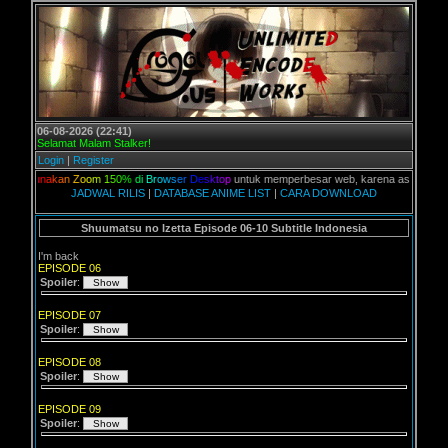
06-08-2026 (22:41)
Selamat Malam Stalker!
Login
|
Register
a
k
a
n
Z
o
o
m
1
5
0
%
d
i
B
r
o
w
s
e
r
D
e
s
k
t
o
p
untuk memperbesar web, karena aslinya web ini dikhu
JADWAL RILIS
|
DATABASE ANIME LIST
|
CARA DOWNLOAD
Shuumatsu no Izetta Episode 06-10 Subtitle Indonesia
I'm back
EPISODE 06
Spoiler
:
EPISODE 07
Spoiler
:
EPISODE 08
Spoiler
:
EPISODE 09
Spoiler
: