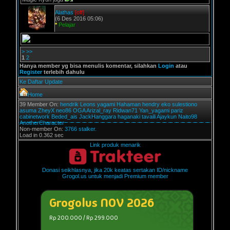
Alathas
[off]
(6 Des 2016 05:06)
*
Pelajar
>
>>
1
2
Hanya member yg bisa menulis komentar, silahkan
Login
atau
Register
terlebih dahulu
Ke Daftar Update
Home
39 Member On:
hendrik
Leons
yagami
Hahaman
hendry
eko sulestiono
asuma
ZheyX
neo86
OGA
Arizal_ray
Ridwan71
Yan_yagami
pariz
cabinetwork
Beded_ais
JackHanggara
haganaki
tavaili
Ajaykun
Naito98
AnotherCharacter
Non-member On:
3766 stalker.
Load in 0.362 sec
Link produk menarik
Donasi seikhlasnya, jika 20k keatas sertakan ID/nickname
Grogol.us untuk menjadi Premium member