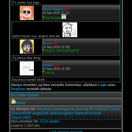
Tv series nya juga
NarksChidouri
[off]
(4 Sep 2016 22:11)
*
Hal Tersulit
adem kayak nya, angkut dulu lah..
itsuna
[off]
(4 Sep 2016 21:59)
*
[img]//v.ht/its14[/img]#33
Yg lainya diup dong
SGBA1
[off]
(4 Sep 2016 21:39)
*
Lajang
kayanya mantaf wkwk.
Hanya member yg bisa menulis komentar, silahkan
Login
atau
Register
terlebih dahulu
Ke Daftar Update
Home
41 Member On:
HeruKun
yuananggono
cimengLPU
Ridwan71
Kilut
ZhahrulRSN
angga248
JackHanggara
haganaki
Hozuki
SayurLodeh
Non-member On:
3124 stalker.
Load in 1.262 sec
Link produk menarik