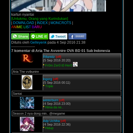
kartun nyantai
[Untukmu, Orang yang Kurindukan]
|
DOWNLOAD
|
INDEX
|
MONCROTS
|
A
N
I
M
E
L
I
S
T
B
A
R
U
--------------------
Ditulis oleh
Gelleyenk
pada 4 Sep 2016 21:38
--------------------
7 komentar di Aria The Avvenire OVA BD 01 Sub Indonesia
Rifantdz
[off]
(5 Sep 2016 20:20)
*
Fr0m Zer0 t0 Her0
Aria The vvibunire
logorg
[off]
(5 Sep 2016 00:11)
*
Triple
Santai
winterburn
[off]
(4 Sep 2016 23:00)
*
Hima da ne..
Season 2 nya dong min.. @megame
Adp Uchiha
[off]
(4 Sep 2016 22:36)
*
Hidup