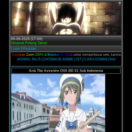
09-08-2026 (17:00)
Selamat Petang Tamu!
Login
|
Register
lian,
G
u
n
a
k
a
n
Z
o
o
m
1
5
0
%
d
i
B
r
o
w
s
e
r
D
e
s
k
t
o
p
untuk memperbesar web, karena aslinya web 
JADWAL RILIS
|
DATABASE ANIME LIST
|
CARA DOWNLOAD
Aria The Avvenire OVA BD 01 Sub Indonesia