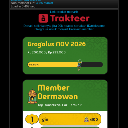
Non-member On:
3085 stalker.
Load in 0.407 sec
Link produk menarik
Donasi seikhlasnya, jika 20k keatas sertakan ID/nickname
Grogol.us untuk menjadi Premium member