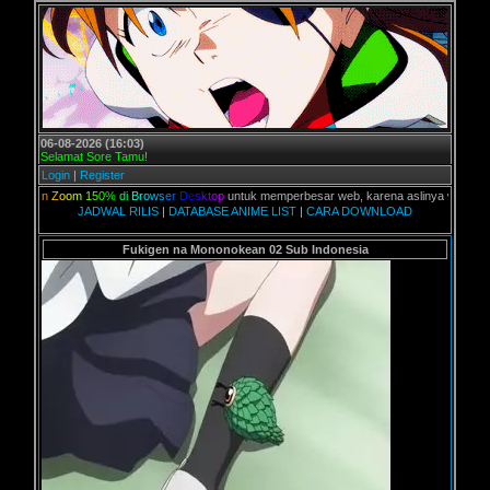
06-08-2026 (16:03)
Selamat Sore Tamu!
Login
|
Register
n
Z
o
o
m
1
5
0
%
d
i
B
r
o
w
s
e
r
D
e
s
k
t
o
p
untuk memperbesar web, karena aslinya web ini dikhususk
JADWAL RILIS
|
DATABASE ANIME LIST
|
CARA DOWNLOAD
Fukigen na Mononokean 02 Sub Indonesia