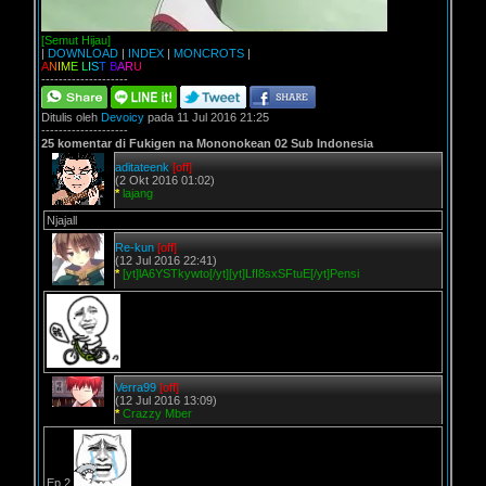
[Semut Hijau]
|
DOWNLOAD
|
INDEX
|
MONCROTS
|
A
N
I
M
E
L
I
S
T
B
A
R
U
--------------------
Ditulis oleh
Devoicy
pada 11 Jul 2016 21:25
--------------------
25 komentar di Fukigen na Mononokean 02 Sub Indonesia
aditateenk
[off]
(2 Okt 2016 01:02)
*
lajang
Njajall
Re-kun
[off]
(12 Jul 2016 22:41)
*
[yt]lA6YSTkywto[/yt][yt]LfI8sxSFtuE[/yt]Pensi
Verra99
[off]
(12 Jul 2016 13:09)
*
Crazzy Mber
Ep 2