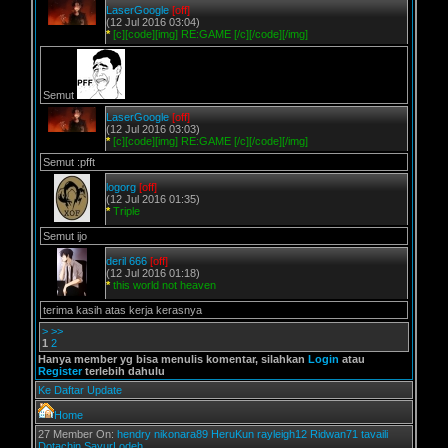
LaserGoogle
[off]
(12 Jul 2016 03:04)
*
[c][code][img] RE:GAME [/c][/code][/img]
Semut
LaserGoogle
[off]
(12 Jul 2016 03:03)
*
[c][code][img] RE:GAME [/c][/code][/img]
Semut :pfft
logorg
[off]
(12 Jul 2016 01:35)
*
Triple
Semut ijo
deril 666
[off]
(12 Jul 2016 01:18)
*
this world not heaven
terima kasih atas kerja kerasnya
>
>>
1
2
Hanya member yg bisa menulis komentar, silahkan
Login
atau
Register
terlebih dahulu
Ke Daftar Update
Home
27 Member On:
hendry
nikonara89
HeruKun
rayleigh12
Ridwan71
tavaili
Dotachin
SayurLodeh