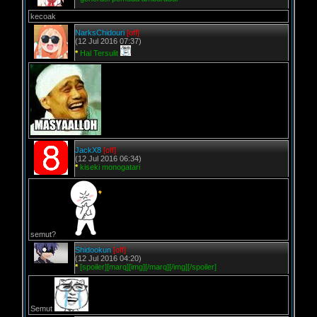
kecoak
NarksChidouri
[off]
(12 Jul 2016 07:37)
*
Hal Tersulit
JackX8
[off]
(12 Jul 2016 06:34)
*
kiseki monogatari
semut?
Shidookun
[off]
(12 Jul 2016 04:20)
*
[spoiler][marq][img][/marq][/img][/spoiler]
Semut