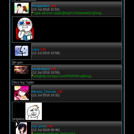
Ronggolawe
[off]
(12 Jul 2016 11:52)
*
ngak ad kmu sepi[c][img]//v.ht/opbattle[/c][/img]
voice
[off]
(12 Jul 2016 10:58)
ijin gan
senakobaya
[off]
(12 Jul 2016 10:55)
*
[img]http://i.imgur.com/P6D5f3N.gif[/img]
Nice leg *ngiler
Aikawa_Chocola
[off]
(12 Jul 2016 10:32)
arigatou
red_arred
[off]
(12 Jul 2016 09:46)
*
generasi pemuda amburadul