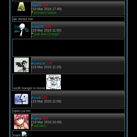
Dart27
[off]
(19 Mar 2016 17:49)
*
ini kolom status
Ijin donlot min
itsida087
[off]
(19 Mar 2016 11:50)
*
Gak Ada Orang!!!
ikbalnizar
[off]
(19 Mar 2016 11:29)
sedih banget ni movie
Avneil
[off]
(19 Mar 2016 11:09)
open ya om
Kojima
[off]
(19 Mar 2016 10:40)
*
still alive
mark