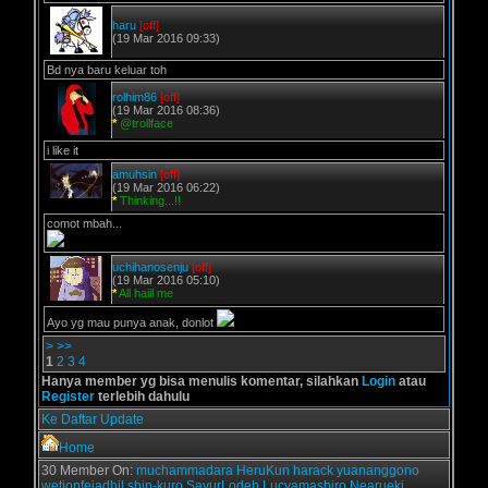
haru
[off]
(19 Mar 2016 09:33)
Bd nya baru keluar toh
rolhim86
[off]
(19 Mar 2016 08:36)
*
@trollface
i like it
amuhsin
[off]
(19 Mar 2016 06:22)
*
Thinking...!!
comot mbah...
uchihanosenju
[off]
(19 Mar 2016 05:10)
*
All haiil me
Ayo yg mau punya anak, donlot
>
>>
1
2
3
4
Hanya member yg bisa menulis komentar, silahkan
Login
atau
Register
terlebih dahulu
Ke Daftar Update
Home
30 Member On:
muchammadara
HeruKun
harack
yuananggono
wetionfeiadhil
shin-kuro
SayurLodeh
Lucyamashiro
Nearueki