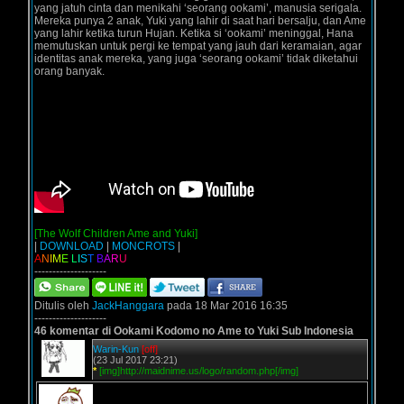
yang jatuh cinta dan menikahi ‘seorang ookami’, manusia serigala.
Mereka punya 2 anak, Yuki yang lahir di saat hari bersalju, dan Ame
yang lahir ketika turun Hujan. Ketika si ‘ookami’ meninggal, Hana
memutuskan untuk pergi ke tempat yang jauh dari keramaian, agar
identitas anak mereka, yang juga ‘seorang ookami’ tidak diketahui
orang banyak.
[The Wolf Children Ame and Yuki]
|
DOWNLOAD
|
MONCROTS
|
A
N
I
M
E
L
I
S
T
B
A
R
U
--------------------
Ditulis oleh
JackHanggara
pada 18 Mar 2016 16:35
--------------------
46 komentar di Ookami Kodomo no Ame to Yuki Sub Indonesia
Warin-Kun
[off]
(23 Jul 2017 23:21)
*
[img]http://maidnime.us/logo/random.php[/img]