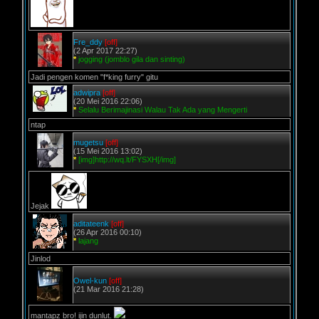
Fre_ddy
[off]
(2 Apr 2017 22:27)
*
jogging (jomblo gila dan sinting)
Jadi pengen komen "f*king furry" gitu
adwipra
[off]
(20 Mei 2016 22:06)
*
Selalu Berimajinasi Walau Tak Ada yang Mengerti
ntap
mugetsu
[off]
(15 Mei 2016 13:02)
*
[img]http://wq.lt/FYSXH[/img]
Jejak
aditateenk
[off]
(26 Apr 2016 00:10)
*
lajang
Jinlod
Owel-kun
[off]
(21 Mar 2016 21:28)
mantapz bro! ijin dunlut.