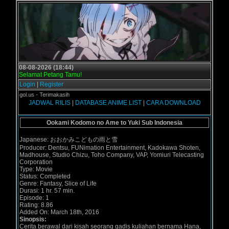
08-08-2026 (18:44)
Selamat Petang Tamu!
Login
|
Register
Grogol.us - Terimakasih
JADWAL RILIS
|
DATABASE ANIME LIST
|
CARA DOWNLOAD
Ookami Kodomo no Ame to Yuki Sub Indonesia
Japanese: おおかみこどもの雨と雪
Producer: Dentsu, FUNimation Entertainment, Kadokawa Shoten,
Madhouse, Studio Chizu, Toho Company, VAP, Yomiuri Telecasting
Corporation
Type: Movie
Status: Completed
Genre: Fantasy, Slice of Life
Durasi: 1 hr. 57 min.
Episode: 1
Rating: 8.86
Added On: March 18th, 2016
Sinopsis:
Cerita berawal dari kisah seorang gadis kuliahan bernama Hana,