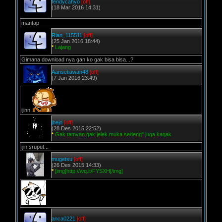
fendycahyo
[off]
(18 Mar 2016 14:31)
mantap
Rian_115511
[off]
(25 Jan 2016 18:44)
*
Lajang
Gimana download nya gan ko gak bisa bisa...?
Aansetiawan48
[off]
(7 Jan 2016 23:49)
ijinn
jbejo
[off]
(28 Des 2015 22:52)
*
Gak tamvan.gak jelek.muka sedeng" juga kagak
ijin sruput...
mugetsu
[off]
(26 Des 2015 14:33)
*
[img]http://wq.lt/FYSXH[/img]
anca0221
[off]