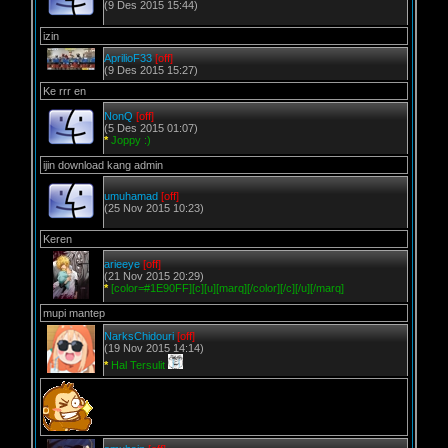
(9 Des 2015 15:44)
izin
AprilioF33
[off]
(9 Des 2015 15:27)
Ke rrr en
NonQ
[off]
(5 Des 2015 01:07)
*
Joppy :)
ijin download kang admin
umuhamad
[off]
(25 Nov 2015 10:23)
Keren
arieeye
[off]
(21 Nov 2015 20:29)
*
[color=#1E90FF][c][u][marq][/color][/c][/u][/marq]
mupi mantep
NarksChidouri
[off]
(19 Nov 2015 14:14)
*
Hal Tersulit