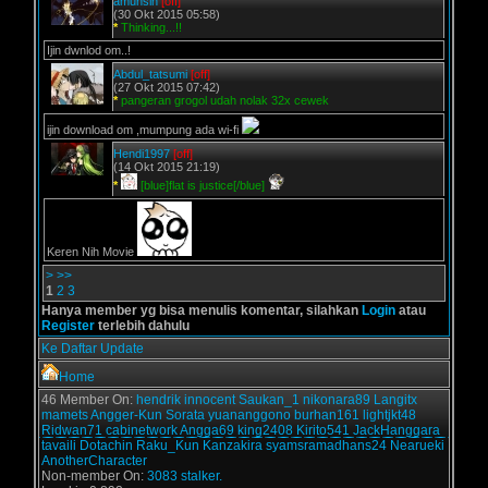
amuhsin
[off]
(30 Okt 2015 05:58)
*
Thinking...!!
Ijin dwnlod om..!
Abdul_tatsumi
[off]
(27 Okt 2015 07:42)
*
pangeran grogol udah nolak 32x cewek
ijin download om ,mumpung ada wi-fi
Hendi1997
[off]
(14 Okt 2015 21:19)
*
[blue]flat is justice[/blue]
Keren Nih Movie
>
>>
1
2
3
Hanya member yg bisa menulis komentar, silahkan
Login
atau
Register
terlebih dahulu
Ke Daftar Update
Home
46 Member On:
hendrik
innocent
Saukan_1
nikonara89
Langitx
mamets
Angger-Kun
Sorata
yuananggono
burhan161
lightjkt48
Ridwan71
cabinetwork
Angga69
king2408
Kirito541
JackHanggara
tavaili
Dotachin
Raku_Kun
Kanzakira
syamsramadhans24
Nearueki
AnotherCharacter
Non-member On:
3083 stalker.