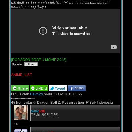
dikabulkan dan membangkitkan “F” yang menyimpan dendam
terhadap orang Saiya.
[DORAGON BOORU MOVIE 2015]
Spoiler
:
ANIME_LIST
--------------------
Ditulis oleh
Devoicy
pada 13 Okt 2015 05:29
--------------------
45 komentar di Dragon Ball Z: Resurrection ‘F’ Sub Indonesia
aknot
[off]
(28 Jul 2016 17:36)
cek.