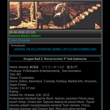
09-08-2026 (23:10)
Selamat Malam Stalker!
Login
|
Register
.us - Terimakasih
JADWAL RILIS
|
DATABASE ANIME LIST
|
CARA DOWNLOAD
Dragon Ball Z: Resurrection ‘F’ Sub Indonesia
Nama Jepang: 劇場版 ドラゴンボールZ 復活のF
Produser: FUNimation EntertainmentL, Toei Animation
Tipe: BD
Status: Completed
Genre: Action, Adventure, Comedy, Fantasy, Martial Arts, Shounen,
Super Power
Durasi: 1 hr. 47 min
Rating: -
Added On: October 11th, 2015
Kedamaian kembali lagi ke Bumi. Namun, pasukan Frieza yang
masih hidup, Sorbet dan Tagoma datang ke planet Bumi. Tujuan
mereka adalah menghidupkan kembali Tuan mereka, Frieza,
dengan bantuan dari Dragon Ball. Rencana jahat mereka