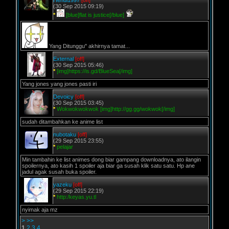
Hendi1997
[off]
(30 Sep 2015 09:19)
*
[blue]flat is justice[/blue]
Yang Ditunggu'' akhirnya tamat...
External
[off]
(30 Sep 2015 05:46)
*
[img]https://is.gd/BlueSea[/img]
Yang jones yang jones pasti iri
Devoicy
[off]
(30 Sep 2015 03:45)
*
Wokwokwokwok [img]http://gg.gg/wokwok[/img]
sudah ditambahkan ke anime list
nubotaku
[off]
(29 Sep 2015 23:55)
*
pelajar
Min tambahin ke list animes dong biar gampang downloadnya, ato ilangin
spoilernya, ato kasih 1 spoiler aja biar ga susah klik satu satu. Hp ane
jadul agak susah buka spoiler.
yazeku
[off]
(29 Sep 2015 22:19)
*
http:/keyas.yu.tl
nyimak aja mz
>
>>
1
2
3
4