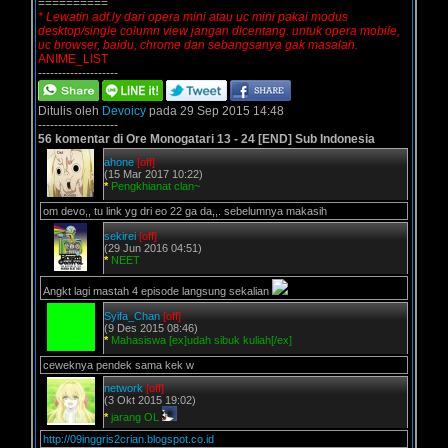
==========
* Lewatin adf.ly dari opera mini atau uc mini pakai modus
desktop/single column view jangan dicentang. untuk opera mobile,
uc browser, baidu, chrome dan sebangsanya gak masalah.
ANIME_LIST
--------------------
Ditulis oleh
Devoicy
pada 29 Sep 2015 14:48
--------------------
56 komentar di Ore Monogatari 13 - 24 [END] Sub Indonesia
ahone
[off]
(15 Mar 2017 10:22)
*
Pengkhianat clan~
om devo,, tu link yg dri eo 22 ga da,,. sebelumnya makasih
sekirei
[off]
(29 Jun 2016 04:51)
*
NEET
Angkt lagi mastah 4 episode langsung sekalian
Syifa_Chan
[off]
(9 Des 2015 08:46)
*
Mahasiswa [ex]udah sibuk kuliah[/ex]
ceweknya pendek sama kek w
network
[off]
(3 Okt 2015 19:02)
*
jarang OL
http://09inggris2crian.blogspot.co.id