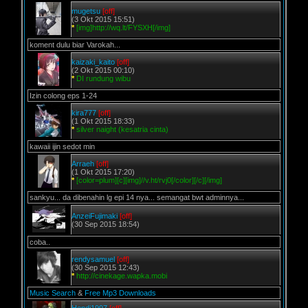
mugetsu
[off]
(3 Okt 2015 15:51)
*
[img]http://wq.lt/FYSXH[/img]
koment dulu biar Varokah...
kaizaki_kaito
[off]
(2 Okt 2015 00:10)
*
DI rundung wibu
Izin colong eps 1-24
kira777
[off]
(1 Okt 2015 18:33)
*
silver naight (kesatria cinta)
kawaii ijin sedot min
Arraeh
[off]
(1 Okt 2015 17:20)
*
[color=plum][c][img]//v.ht/rvj0[/color][/c][/img]
sankyu... da dibenahin lg epi 14 nya... semangat bwt adminnya...
AnzeiFujimaki
[off]
(30 Sep 2015 18:54)
coba..
rendysamuel
[off]
(30 Sep 2015 12:43)
*
http://cinekage.wapka.mobi
Music Search
&
Free Mp3 Downloads