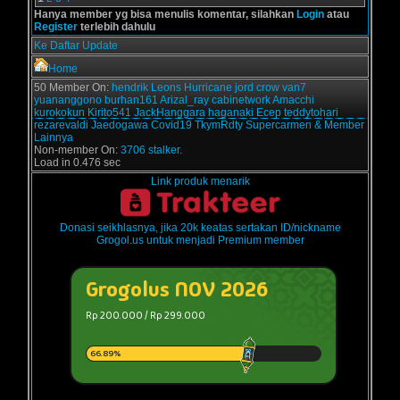
Hanya member yg bisa menulis komentar, silahkan
Login
atau
Register
terlebih dahulu
Ke Daftar Update
Home
50 Member On:
hendrik
Leons
Hurricane
jord
crow
van7
yuananggono
burhan161
Arizal_ray
cabinetwork
Amacchi
kurokokun
Kirito541
JackHanggara
haganaki
Ecep
teddytohari
rezarevaldi
Jaedogawa
Covid19
TkymRdty
Supercarmen
& Member
Lainnya
Non-member On:
3706 stalker.
Load in 0.476 sec
Link produk menarik
Donasi seikhlasnya, jika 20k keatas sertakan ID/nickname
Grogol.us untuk menjadi Premium member