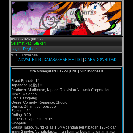
09-08-2026 (08:57)
Selamat Pagi Stalker!
Login
|
Register
ogol.us - Terimakasih
JADWAL RILIS
|
DATABASE ANIME LIST
|
CARA DOWNLOAD
Ore Monogatari 13 - 24 [END] Sub Indonesia
Fixed Episode 14
Japanese: 俺物語!!
Producer: Madhouse, Nippon Television Network Corporation
Type: TV Series
Status: Ongoing
Genre: Comedy, Romance, Shoujo
Durasi: 24 min. per episode
Episode: 24
Rating: 8.20
Added On: April 9th, 2015
Sinopsis
Gouda Takeo, murid kelas 1 SMA dengan berat badan 120kg dan
tinggi 2 meter. Menghabiskan hari-harinya bersama teman masa