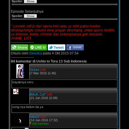
Spoiler
:
Episode Selanjutnya
Spoiler
:
* Lewatin adf.ly dari opera mini atau uc mini pakai modus
desktop/single column view jangan dicentang. untuk opera mobile,
uc browser, baidu, chrome dan sebangsanya gak masalah.
ANIME_LIST
--------------------
Ditulis oleh
Devoicy
pada 4 Okt 2015 07:54
--------------------
84 komentar di Ushio to Tora 13 Sub Indonesia
Vicktor
[off]
(7 Mar 2016 11:46)
kayaknya seru
BlAcK_CaT
[off]
(21 Jan 2016 11:09)
song nya belum da ya
roby12
[off]
(14 Jan 2016 17:32)
*
Old member