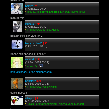
Kamito
[off]
(4 Okt 2015 09:04)
*
[blue][ex][][TERMINUS EST DAISUKI][][/ex][/blue]
mantap min
mugetsu
[off]
(3 Okt 2015 15:47)
*
[img]http://wq.lt/FYSXH[/img]
koment dulu biar Varokah...
fandyuchiha05
[off]
(1 Okt 2015 18:33)
Kapan min episode 14 keluar?
network
[off]
(29 Sep 2015 03:22)
*
jarang OL
http://09inggris2crian.blogspot.com
Debitterz
[off]
(28 Sep 2015 03:33)
*
[img]http://v.ht/u5YH[/img]
ushio mbolang
adwipra
[off]
(27 Sep 2015 22:52)
*
Selalu Berimajinasi Walau Tak Ada yang Mengerti