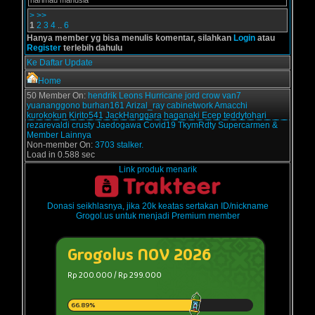
harimau manusia
>
>>
1
2
3
4
..
6
Hanya member yg bisa menulis komentar, silahkan
Login
atau
Register
terlebih dahulu
Ke Daftar Update
Home
50 Member On:
hendrik
Leons
Hurricane
jord
crow
van7
yuananggono
burhan161
Arizal_ray
cabinetwork
Amacchi
kurokokun
Kirito541
JackHanggara
haganaki
Ecep
teddytohari
rezarevaldi
crusty
Jaedogawa
Covid19
TkymRdty
Supercarmen
&
Member Lainnya
Non-member On:
3703 stalker.
Load in 0.588 sec
Link produk menarik
Donasi seikhlasnya, jika 20k keatas sertakan ID/nickname
Grogol.us untuk menjadi Premium member