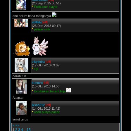
(25 Sep 2025 06:51)
*
Fullbuster slayer
ane belum baca manganya
abilfida
[off]
(26 Des 2013 09:17)
*
pelajar smk
:)
vikyindra
[off]
(17 Okt 2013 09:09)
*
sgl
parah tuh
kuntoro
[off]
(15 Okt 2013 14:50)
*
toro bukan berarti tinja
Apapap
iksan212
[off]
(14 Okt 2013 11:42)
*
udah punya pacar
lanjut terus
>
>>
1
2
3
4
..
15