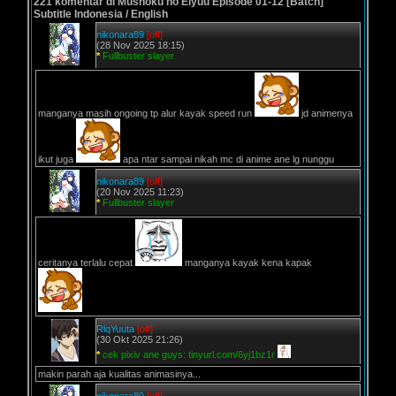
221 komentar di Mushoku no Eiyuu Episode 01-12 [Batch]
Subtitle Indonesia / English
nikonara89
[off]
(28 Nov 2025 18:15)
*
Fullbuster slayer
manganya masih ongoing tp alur kayak speed run
jd animenya
ikut juga
apa ntar sampai nikah mc di anime ane lg nunggu
nikonara89
[off]
(20 Nov 2025 11:23)
*
Fullbuster slayer
ceritanya terlalu cepat
manganya kayak kena kapak
RlqYuuta
[off]
(30 Okt 2025 21:26)
*
cek pixiv ane guys: tinyurl.com/6yj1bz1r
makin parah aja kualitas animasinya...