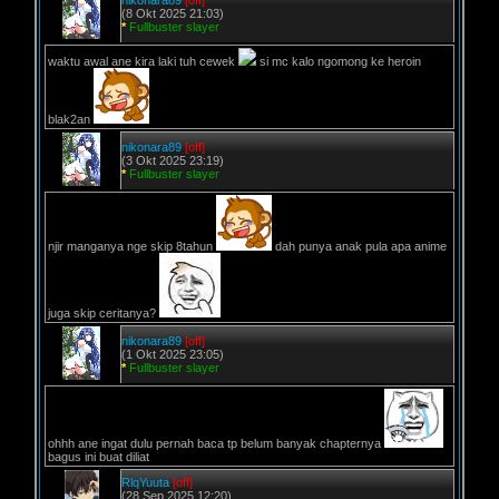
nikonara89
[off]
(8 Okt 2025 21:03)
*
Fullbuster slayer
waktu awal ane kira laki tuh cewek
si mc kalo ngomong ke heroin
blak2an
nikonara89
[off]
(3 Okt 2025 23:19)
*
Fullbuster slayer
njir manganya nge skip 8tahun
dah punya anak pula apa anime
juga skip ceritanya?
nikonara89
[off]
(1 Okt 2025 23:05)
*
Fullbuster slayer
ohhh ane ingat dulu pernah baca tp belum banyak chapternya
bagus ini buat diliat
RlqYuuta
[off]
(28 Sep 2025 12:20)