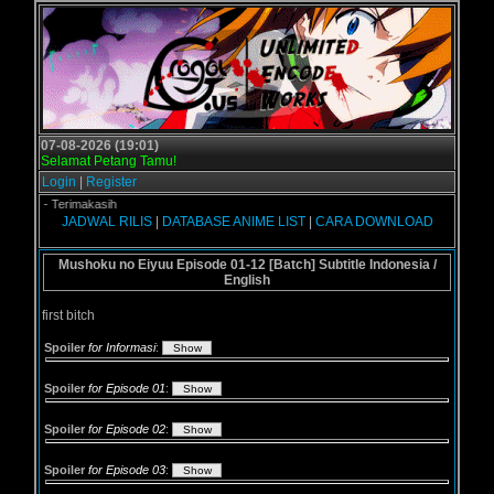
07-08-2026 (19:01)
Selamat Petang Tamu!
Login
|
Register
.us - Terimakasih
JADWAL RILIS
|
DATABASE ANIME LIST
|
CARA DOWNLOAD
Mushoku no Eiyuu Episode 01-12 [Batch] Subtitle Indonesia /
English
first bitch
Spoiler
for Informasi
:
Spoiler
for Episode 01
:
Spoiler
for Episode 02
:
Spoiler
for Episode 03
: