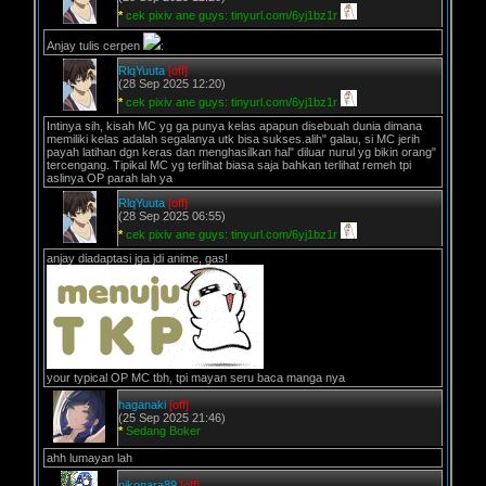
*
cek pixiv ane guys: tinyurl.com/6yj1bz1r
Anjay tulis cerpen
:
RlqYuuta
[off]
(28 Sep 2025 12:20)
*
cek pixiv ane guys: tinyurl.com/6yj1bz1r
Intinya sih, kisah MC yg ga punya kelas apapun disebuah dunia dimana
memiliki kelas adalah segalanya utk bisa sukses.alih" galau, si MC jerih
payah latihan dgn keras dan menghasilkan hal" diluar nurul yg bikin orang"
tercengang. Tipikal MC yg terlihat biasa saja bahkan terlihat remeh tpi
aslinya OP parah lah ya
RlqYuuta
[off]
(28 Sep 2025 06:55)
*
cek pixiv ane guys: tinyurl.com/6yj1bz1r
anjay diadaptasi jga jdi anime, gas!
your typical OP MC tbh, tpi mayan seru baca manga nya
haganaki
[off]
(25 Sep 2025 21:46)
*
Sedang Boker
ahh lumayan lah
nikonara89
[off]