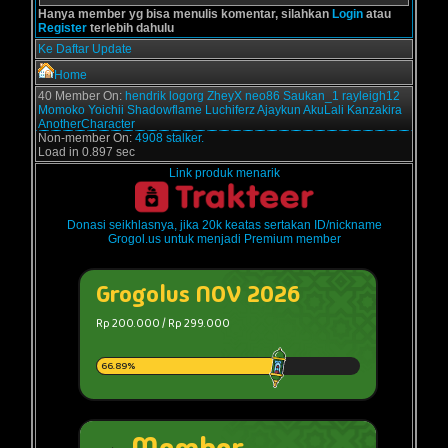
Hanya member yg bisa menulis komentar, silahkan
Login
atau
Register
terlebih dahulu
Ke Daftar Update
Home
40 Member On:
hendrik
logorg
ZheyX
neo86
Saukan_1
rayleigh12
Momoko
Yoichii
Shadowflame
Luchiferz
Ajaykun
AkuLali
Kanzakira
AnotherCharacter
Non-member On:
4908 stalker.
Load in 0.897 sec
Link produk menarik
Donasi seikhlasnya, jika 20k keatas sertakan ID/nickname
Grogol.us untuk menjadi Premium member