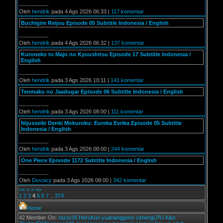
---------------
Oleh
hendrik
pada 4 Ags 2026 06:33 |
117 komentar
Buchigire Reijou Episode 05 Subtitle Indonesia / English
---------------
Oleh
hendrik
pada 4 Ags 2026 06:32 |
137 komentar
Kuroneko to Majo no Kyoushitsu Episode 17 Subtitle Indonesia /
English
---------------
Oleh
hendrik
pada 3 Ags 2026 10:11 |
141 komentar
Tenmaku no Jaadugar Episode 06 Subtitle Indonesia / English
---------------
Oleh
hendrik
pada 3 Ags 2026 08:00 |
111 komentar
Nijusseiki Denki Mokuroku: Eureka Evrika Episode 05 Subtitle
Indonesia / English
---------------
Oleh
hendrik
pada 3 Ags 2026 08:00 |
244 komentar
One Piece Episode 1172 Subtitle Indonesia / English
---------------
Oleh
Devoicy
pada 3 Ags 2026 08:00 |
342 komentar
<<
<
>
>>
1
2
3
4
5
6
7
..
374
Home
42 Member On:
razor26
HeruKun
yuananggono
cimengLPU
Kilut