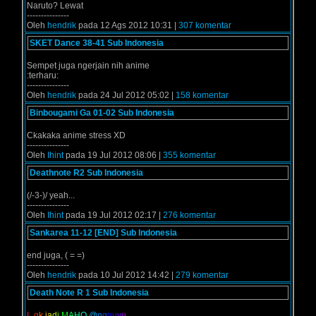
Naruto? Lewat
---------------
Oleh
hendrik
pada 12 Ags 2012 10:31 |
307 komentar
SKET Dance 38-41 Sub Indonesia
Sempet juga ngerjain nih anime
:terharu:
---------------
Oleh
hendrik
pada 24 Jul 2012 05:02 |
158 komentar
Binbougami Ga 01-02 Sub Indonesia
Ckakaka anime stress XD
---------------
Oleh
Ihint
pada 19 Jul 2012 08:06 |
355 komentar
Deathnote R2 Sub Indonesia
(/-3-)/ yeah...
---------------
Oleh
Ihint
pada 19 Jul 2012 02:17 |
276 komentar
Sankarea 11-12 [END] Sub Indonesia
end juga, ( = =)
---------------
Oleh
hendrik
pada 10 Jul 2012 14:42 |
279 komentar
Death Note R 1 Sub Indonesia
L
g
k
j
a
d
i
M
A
H
O
@
n
g
g
u
y
u