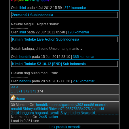
---------------
Oleh
Ihint
pada 4 Jul 2012 15:59 |
372 komentar
Zetman 01 Sub Indonesia
Newbie Megui... Ngetes :haha:
---------------
Oleh
Ihint
pada 22 Jun 2012 05:48 |
198 komentar
Kimi ni Todoke Live Action Sub Indonesia
Sudah kuduga, dri sono Ume emang manis :v
---------------
Oleh
hendrik
pada 15 Jun 2012 23:10 |
385 komentar
Kimi ni Todoke S2 10-12 [END] Sub Indonesia
Diakhiri dng bulan madu *run*
---------------
Oleh
hendrik
pada 28 Mei 2012 00:28 |
237 komentar
<<
<
1
..
371
372
373
374
Home
30 Member On:
hendrik
Leons
utgardndoy393
neo86
mamets
renaldi
ShinryuuShintei
Ridwan71
085756384275
Amacchi
JackHanggara
haganaki
tavaili
SayurLodeh
Nearueki
Non-member On:
2445 stalker.
Load in 0.861 sec
Link produk menarik