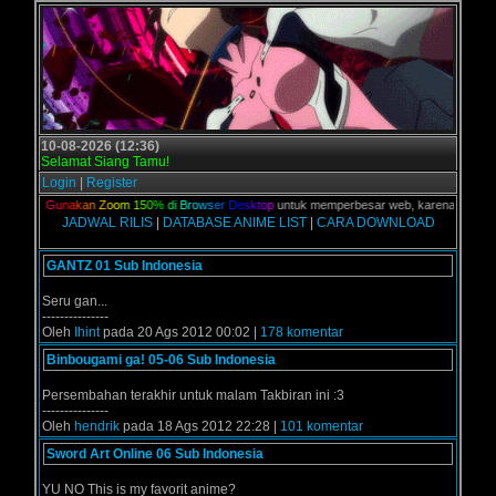
10-08-2026 (12:36)
Selamat Siang Tamu!
Login
|
Register
alian,
G
u
n
a
k
a
n
Z
o
o
m
1
5
0
%
d
i
B
r
o
w
s
e
r
D
e
s
k
t
o
p
untuk memperbesar web, karena aslinya web
JADWAL RILIS
|
DATABASE ANIME LIST
|
CARA DOWNLOAD
GANTZ 01 Sub Indonesia
Seru gan...
---------------
Oleh
Ihint
pada 20 Ags 2012 00:02 |
178 komentar
Binbougami ga! 05-06 Sub Indonesia
Persembahan terakhir untuk malam Takbiran ini :3
---------------
Oleh
hendrik
pada 18 Ags 2012 22:28 |
101 komentar
Sword Art Online 06 Sub Indonesia
YU NO This is my favorit anime?