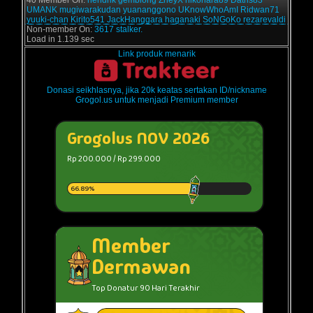
UMANK
mugiwarakudan
yuananggono
UKnowWhoAmI
Ridwan71
yuuki-chan
Kirito541
JackHanggara
haganaki
SoNGoKo
rezarevaldi
Non-member On:
3617 stalker.
Load in 1.139 sec
Link produk menarik
Donasi seikhlasnya, jika 20k keatas sertakan ID/nickname
Grogol.us untuk menjadi Premium member