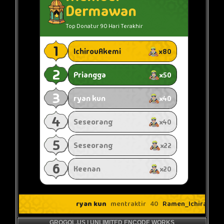
GROGOL.US | UNLIMITED ENCODE WORKS