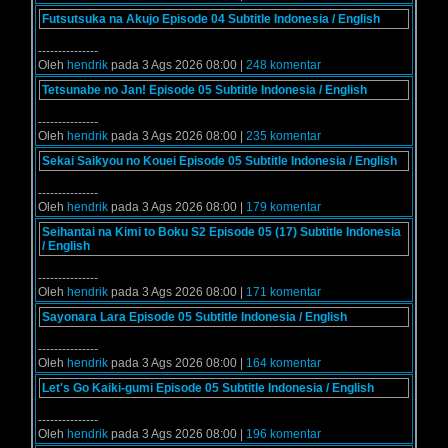
Futsutsuka na Akujo Episode 04 Subtitle Indonesia / English
---------------
Oleh
hendrik
pada 3 Ags 2026 08:00 |
248 komentar
Tetsunabe no Jan! Episode 05 Subtitle Indonesia / English
---------------
Oleh
hendrik
pada 3 Ags 2026 08:00 |
235 komentar
Sekai Saikyou no Kouei Episode 05 Subtitle Indonesia / English
---------------
Oleh
hendrik
pada 3 Ags 2026 08:00 |
179 komentar
Seihantai na Kimi to Boku S2 Episode 05 (17) Subtitle Indonesia
/ English
---------------
Oleh
hendrik
pada 3 Ags 2026 08:00 |
171 komentar
Sayonara Lara Episode 05 Subtitle Indonesia / English
---------------
Oleh
hendrik
pada 3 Ags 2026 08:00 |
164 komentar
Let's Go Kaiki-gumi Episode 05 Subtitle Indonesia / English
---------------
Oleh
hendrik
pada 3 Ags 2026 08:00 |
196 komentar