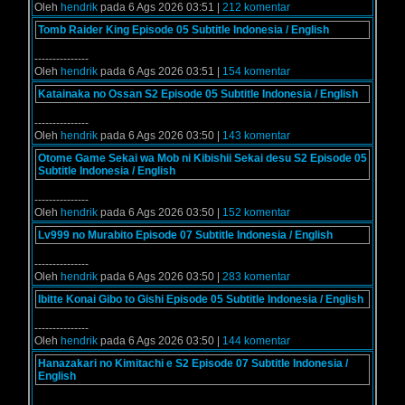
Oleh
hendrik
pada 6 Ags 2026 03:51 |
212 komentar
Tomb Raider King Episode 05 Subtitle Indonesia / English
---------------
Oleh
hendrik
pada 6 Ags 2026 03:51 |
154 komentar
Katainaka no Ossan S2 Episode 05 Subtitle Indonesia / English
---------------
Oleh
hendrik
pada 6 Ags 2026 03:50 |
143 komentar
Otome Game Sekai wa Mob ni Kibishii Sekai desu S2 Episode 05
Subtitle Indonesia / English
---------------
Oleh
hendrik
pada 6 Ags 2026 03:50 |
152 komentar
Lv999 no Murabito Episode 07 Subtitle Indonesia / English
---------------
Oleh
hendrik
pada 6 Ags 2026 03:50 |
283 komentar
Ibitte Konai Gibo to Gishi Episode 05 Subtitle Indonesia / English
---------------
Oleh
hendrik
pada 6 Ags 2026 03:50 |
144 komentar
Hanazakari no Kimitachi e S2 Episode 07 Subtitle Indonesia /
English