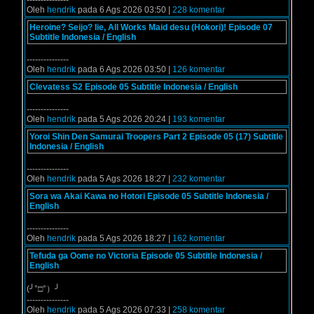
---------------
Oleh
hendrik
pada 6 Ags 2026 03:50 |
228 komentar
Heroine? Seijo? Iie, All Works Maid desu (Hokori)! Episode 07
Subtitle Indonesia / English
---------------
Oleh
hendrik
pada 6 Ags 2026 03:50 |
126 komentar
Clevatess S2 Episode 05 Subtitle Indonesia / English
---------------
Oleh
hendrik
pada 5 Ags 2026 20:24 |
193 komentar
Yoroi Shin Den Samurai Troopers Part 2 Episode 05 (17) Subtitle
Indonesia / English
---------------
Oleh
hendrik
pada 5 Ags 2026 18:27 |
232 komentar
Sora wa Akai Kawa no Hotori Episode 05 Subtitle Indonesia /
English
---------------
Oleh
hendrik
pada 5 Ags 2026 18:27 |
162 komentar
Tefuda ga Oome no Victoria Episode 05 Subtitle Indonesia /
English
(╯°□°）╯
---------------
Oleh
hendrik
pada 5 Ags 2026 07:33 |
258 komentar