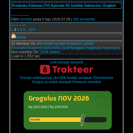
Koukaku Kidoutai (TV) Episode 05 Subtitle Indonesia / English
---------------
Oleh
hendrik
pada 5 Ags 2026 07:28 |
392 komentar
<<
<
>
>>
1
2
3
4
5
..
374
Home
32 Member On:
Bkt
neo86
renaldi
Ridwan71
gin69
KiriusakiDdragneel
katsuchiha
JackHanggara
haganaki
rioperdana
Non-member On:
3349 stalker.
Load in 1.052 sec
Link produk menarik
Donasi seikhlasnya, jika 20k keatas sertakan ID/nickname
Grogol.us untuk menjadi Premium member