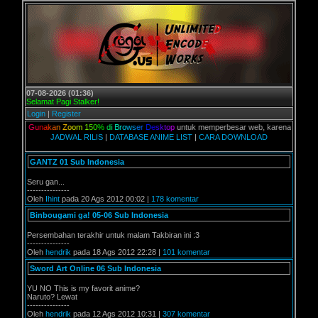
07-08-2026 (01:36)
Selamat Pagi Stalker!
Login
|
Register
an,
G
u
n
a
k
a
n
Z
o
o
m
1
5
0
%
d
i
B
r
o
w
s
e
r
D
e
s
k
t
o
p
untuk memperbesar web, karena aslinya web in
JADWAL RILIS
|
DATABASE ANIME LIST
|
CARA DOWNLOAD
GANTZ 01 Sub Indonesia
Seru gan...
---------------
Oleh
Ihint
pada 20 Ags 2012 00:02 |
178 komentar
Binbougami ga! 05-06 Sub Indonesia
Persembahan terakhir untuk malam Takbiran ini :3
---------------
Oleh
hendrik
pada 18 Ags 2012 22:28 |
101 komentar
Sword Art Online 06 Sub Indonesia
YU NO This is my favorit anime?
Naruto? Lewat
---------------
Oleh
hendrik
pada 12 Ags 2012 10:31 |
307 komentar