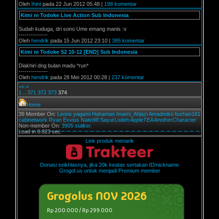
Oleh
Ihint
pada 22 Jun 2012 05:48 |
198 komentar
Kimi ni Todoke Live Action Sub Indonesia
Sudah kuduga, dri sono Ume emang manis :v
---------------
Oleh
hendrik
pada 15 Jun 2012 23:10 |
385 komentar
Kimi ni Todoke S2 10-12 [END] Sub Indonesia
Diakhiri dng bulan madu *run*
---------------
Oleh
hendrik
pada 28 Mei 2012 00:28 |
237 komentar
<<
<
1
..
371
372
373
374
Home
39 Member On:
Leons
yagami
Hahaman
Imami_Ahjazi
Amadmiko
burhan161
cabinetwork
Ryan Exvius
Naito98
SayurLodeh
AppleTEA
AnotherCharacter
Non-member On:
3905 stalker.
Load in 0.823 sec
Link produk menarik
Donasi seikhlasnya, jika 20k keatas sertakan ID/nickname
Grogol.us untuk menjadi Premium member