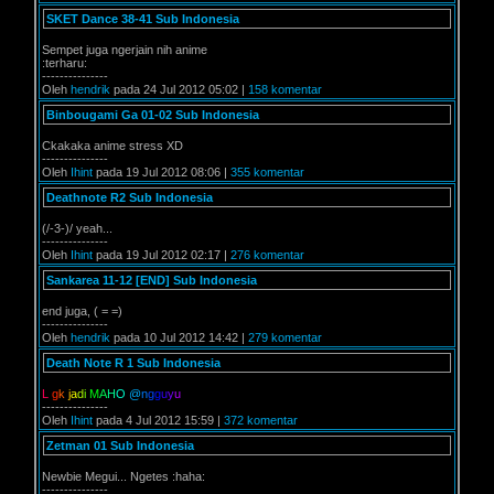
SKET Dance 38-41 Sub Indonesia
Sempet juga ngerjain nih anime
:terharu:
---------------
Oleh
hendrik
pada 24 Jul 2012 05:02 |
158 komentar
Binbougami Ga 01-02 Sub Indonesia
Ckakaka anime stress XD
---------------
Oleh
Ihint
pada 19 Jul 2012 08:06 |
355 komentar
Deathnote R2 Sub Indonesia
(/-3-)/ yeah...
---------------
Oleh
Ihint
pada 19 Jul 2012 02:17 |
276 komentar
Sankarea 11-12 [END] Sub Indonesia
end juga, ( = =)
---------------
Oleh
hendrik
pada 10 Jul 2012 14:42 |
279 komentar
Death Note R 1 Sub Indonesia
L
g
k
j
a
d
i
M
A
H
O
@
n
g
g
u
y
u
---------------
Oleh
Ihint
pada 4 Jul 2012 15:59 |
372 komentar
Zetman 01 Sub Indonesia
Newbie Megui... Ngetes :haha:
---------------