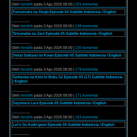
---------------
Oleh
hendrik
pada 3 Ags 2026 08:00 |
201 komentar
Futsutsuka na Akujo Episode 04 Subtitle Indonesia / English
---------------
Oleh
hendrik
pada 3 Ags 2026 08:00 |
248 komentar
Tetsunabe no Jan! Episode 05 Subtitle Indonesia / English
---------------
Oleh
hendrik
pada 3 Ags 2026 08:00 |
235 komentar
Sekai Saikyou no Kouei Episode 05 Subtitle Indonesia / English
---------------
Oleh
hendrik
pada 3 Ags 2026 08:00 |
179 komentar
Seihantai na Kimi to Boku S2 Episode 05 (17) Subtitle Indonesia
/ English
---------------
Oleh
hendrik
pada 3 Ags 2026 08:00 |
171 komentar
Sayonara Lara Episode 05 Subtitle Indonesia / English
---------------
Oleh
hendrik
pada 3 Ags 2026 08:00 |
164 komentar
Let's Go Kaiki-gumi Episode 05 Subtitle Indonesia / English
---------------