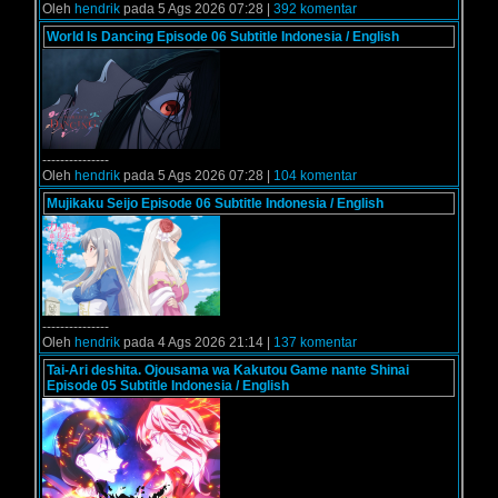
Oleh
hendrik
pada 5 Ags 2026 07:28 |
392 komentar
World Is Dancing Episode 06 Subtitle Indonesia / English
---------------
Oleh
hendrik
pada 5 Ags 2026 07:28 |
104 komentar
Mujikaku Seijo Episode 06 Subtitle Indonesia / English
---------------
Oleh
hendrik
pada 4 Ags 2026 21:14 |
137 komentar
Tai-Ari deshita. Ojousama wa Kakutou Game nante Shinai
Episode 05 Subtitle Indonesia / English