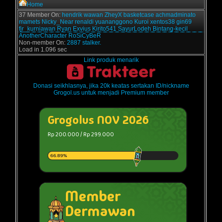
Home
37 Member On:
hendrik
wawan
ZheyX
basketcase
achmadminato
mamets
Nicky_Near
renaldi
yuananggono
Kuroi
xentos38
gin69
fjr_kurniawan
Ryan Exvius
Kirito541
SayurLodeh
Bintang-kecil
AnotherCharacter
RoSiCyBeR
Non-member On:
2887 stalker.
Load in 1.096 sec
Link produk menarik
Donasi seikhlasnya, jika 20k keatas sertakan ID/nickname
Grogol.us untuk menjadi Premium member