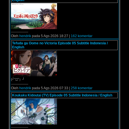
English
---------------
Oleh
hendrik
pada 5 Ags 2026 18:27 |
162 komentar
Tefuda ga Oome no Victoria Episode 05 Subtitle Indonesia /
English
(╯°□°）╯
---------------
Oleh
hendrik
pada 5 Ags 2026 07:33 |
258 komentar
Koukaku Kidoutai (TV) Episode 05 Subtitle Indonesia / English
---------------