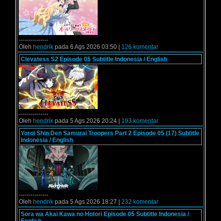
---------------
Oleh
hendrik
pada 6 Ags 2026 03:50 |
126 komentar
Clevatess S2 Episode 05 Subtitle Indonesia / English
---------------
Oleh
hendrik
pada 5 Ags 2026 20:24 |
193 komentar
Yoroi Shin Den Samurai Troopers Part 2 Episode 05 (17) Subtitle
Indonesia / English
---------------
Oleh
hendrik
pada 5 Ags 2026 18:27 |
232 komentar
Sora wa Akai Kawa no Hotori Episode 05 Subtitle Indonesia /