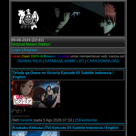
09-08-2026 (22:41)
Selamat Malam Stalker!
Login
|
Register
G
u
n
a
k
a
n
Z
o
o
m
1
5
0
%
d
i
B
r
o
w
s
e
r
D
e
s
k
t
o
p
untuk memperbesar web, karena aslinya web ini d
JADWAL RILIS
|
DATABASE ANIME LIST
|
CARA DOWNLOAD
Tefuda ga Oome no Victoria Episode 05 Subtitle Indonesia /
English
(╯°□°）╯
---------------
Oleh
hendrik
pada 5 Ags 2026 07:33 |
258 komentar
Koukaku Kidoutai (TV) Episode 05 Subtitle Indonesia / English