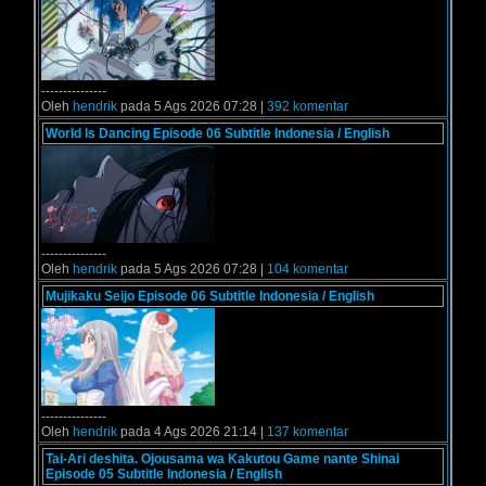
---------------
Oleh
hendrik
pada 5 Ags 2026 07:28 |
392 komentar
World Is Dancing Episode 06 Subtitle Indonesia / English
---------------
Oleh
hendrik
pada 5 Ags 2026 07:28 |
104 komentar
Mujikaku Seijo Episode 06 Subtitle Indonesia / English
---------------
Oleh
hendrik
pada 4 Ags 2026 21:14 |
137 komentar
Tai-Ari deshita. Ojousama wa Kakutou Game nante Shinai
Episode 05 Subtitle Indonesia / English