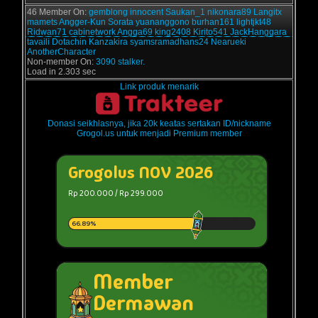
46 Member On:
gemblong
innocent
Saukan_1
nikonara89
Langitx
mamets
Angger-Kun
Sorata
yuananggono
burhan161
lightjkt48
Ridwan71
cabinetwork
Angga69
king2408
Kirito541
JackHanggara
tavaili
Dotachin
Kanzakira
syamsramadhans24
Nearueki
AnotherCharacter
Non-member On:
3090 stalker.
Load in 2.303 sec
Link produk menarik
Donasi seikhlasnya, jika 20k keatas sertakan ID/nickname
Grogol.us untuk menjadi Premium member