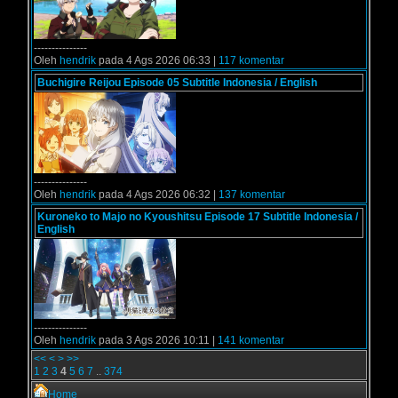
---------------
Oleh
hendrik
pada 4 Ags 2026 06:33 |
117 komentar
Buchigire Reijou Episode 05 Subtitle Indonesia / English
---------------
Oleh
hendrik
pada 4 Ags 2026 06:32 |
137 komentar
Kuroneko to Majo no Kyoushitsu Episode 17 Subtitle Indonesia /
English
---------------
Oleh
hendrik
pada 3 Ags 2026 10:11 |
141 komentar
<<
<
>
>>
1
2
3
4
5
6
7
..
374
Home