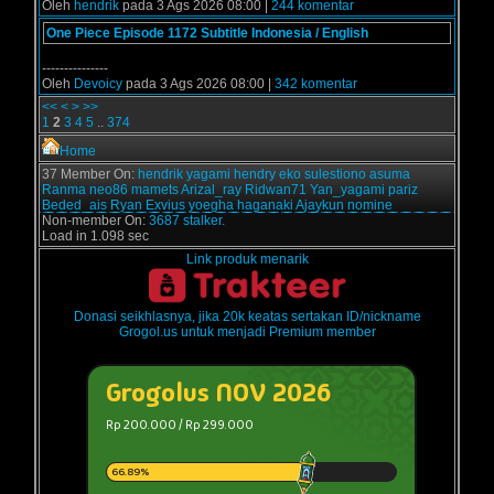
Oleh
hendrik
pada 3 Ags 2026 08:00 |
244 komentar
One Piece Episode 1172 Subtitle Indonesia / English
---------------
Oleh
Devoicy
pada 3 Ags 2026 08:00 |
342 komentar
<<
<
>
>>
1
2
3
4
5
..
374
Home
37 Member On:
hendrik
yagami
hendry
eko sulestiono
asuma
Ranma
neo86
mamets
Arizal_ray
Ridwan71
Yan_yagami
pariz
Beded_ais
Ryan Exvius
yoegha
haganaki
Ajaykun
nomine
Non-member On:
3687 stalker.
Load in 1.098 sec
Link produk menarik
Donasi seikhlasnya, jika 20k keatas sertakan ID/nickname
Grogol.us untuk menjadi Premium member