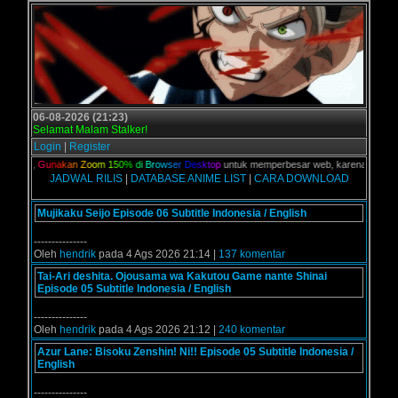
06-08-2026 (21:23)
Selamat Malam Stalker!
Login
|
Register
alian,
G
u
n
a
k
a
n
Z
o
o
m
1
5
0
%
d
i
B
r
o
w
s
e
r
D
e
s
k
t
o
p
untuk memperbesar web, karena aslinya web
JADWAL RILIS
|
DATABASE ANIME LIST
|
CARA DOWNLOAD
Mujikaku Seijo Episode 06 Subtitle Indonesia / English
---------------
Oleh
hendrik
pada 4 Ags 2026 21:14 |
137 komentar
Tai-Ari deshita. Ojousama wa Kakutou Game nante Shinai
Episode 05 Subtitle Indonesia / English
---------------
Oleh
hendrik
pada 4 Ags 2026 21:12 |
240 komentar
Azur Lane: Bisoku Zenshin! Ni!! Episode 05 Subtitle Indonesia /
English
---------------