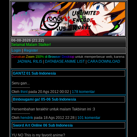
06-08-2026 (21:22)
Selamat Malam Stalker!
Login
|
Register
lian,
G
u
n
a
k
a
n
Z
o
o
m
1
5
0
%
d
i
B
r
o
w
s
e
r
D
e
s
k
t
o
p
untuk memperbesar web, karena aslinya web 
JADWAL RILIS
|
DATABASE ANIME LIST
|
CARA DOWNLOAD
GANTZ 01 Sub Indonesia
Seru gan...
---------------
Oleh
Ihint
pada 20 Ags 2012 00:02 |
178 komentar
Binbougami ga! 05-06 Sub Indonesia
Persembahan terakhir untuk malam Takbiran ini :3
---------------
Oleh
hendrik
pada 18 Ags 2012 22:28 |
101 komentar
Sword Art Online 06 Sub Indonesia
YU NO This is my favorit anime?