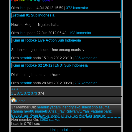
---------------
Oleh
Ihint
pada 4 Jul 2012 15:59 |
372 komentar
Zetman 01 Sub Indonesia
Newbie Megui... Ngetes :haha:
---------------
Oleh
Ihint
pada 22 Jun 2012 05:48 |
198 komentar
Kimi ni Todoke Live Action Sub Indonesia
Sudah kuduga, dri sono Ume emang manis :v
---------------
Oleh
hendrik
pada 15 Jun 2012 23:10 |
385 komentar
Kimi ni Todoke S2 10-12 [END] Sub Indonesia
Diakhiri dng bulan madu *run*
---------------
Oleh
hendrik
pada 28 Mei 2012 00:28 |
237 komentar
<<
<
1
..
371
372
373
374
Home
37 Member On:
hendrik
yagami
hendry
eko sulestiono
asuma
Ranma
neo86
mamets
Arizal_ray
Ridwan71
Yan_yagami
pariz
Beded_ais
Ryan Exvius
yoegha
haganaki
Ajaykun
nomine
Non-member On:
3683 stalker.
Load in 0.791 sec
Link produk menarik