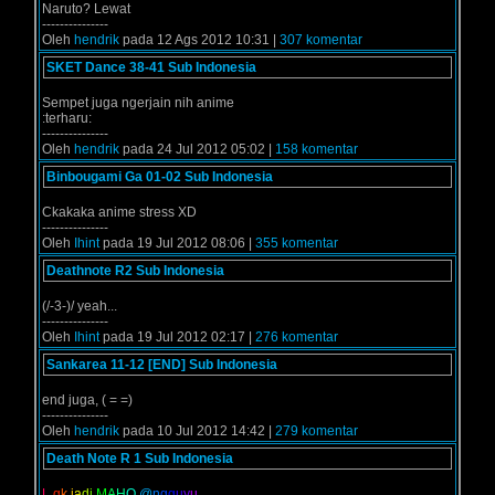
Naruto? Lewat
---------------
Oleh
hendrik
pada 12 Ags 2012 10:31 |
307 komentar
SKET Dance 38-41 Sub Indonesia
Sempet juga ngerjain nih anime
:terharu:
---------------
Oleh
hendrik
pada 24 Jul 2012 05:02 |
158 komentar
Binbougami Ga 01-02 Sub Indonesia
Ckakaka anime stress XD
---------------
Oleh
Ihint
pada 19 Jul 2012 08:06 |
355 komentar
Deathnote R2 Sub Indonesia
(/-3-)/ yeah...
---------------
Oleh
Ihint
pada 19 Jul 2012 02:17 |
276 komentar
Sankarea 11-12 [END] Sub Indonesia
end juga, ( = =)
---------------
Oleh
hendrik
pada 10 Jul 2012 14:42 |
279 komentar
Death Note R 1 Sub Indonesia
L
g
k
j
a
d
i
M
A
H
O
@
n
g
g
u
y
u