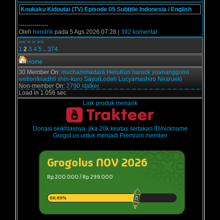
Koukaku Kidoutai (TV) Episode 05 Subtitle Indonesia / English
---------------
Oleh
hendrik
pada 5 Ags 2026 07:28 |
392 komentar
<<
<
>
>>
1
2
3
4
5
..
374
Home
30 Member On:
muchammadara
HeruKun
harack
yuananggono
wetionfeiadhil
shin-kuro
SayurLodeh
Lucyamashiro
Nearueki
Non-member On:
2790 stalker.
Load in 1.056 sec
Link produk menarik
Donasi seikhlasnya, jika 20k keatas sertakan ID/nickname
Grogol.us untuk menjadi Premium member