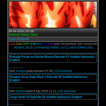
08-08-2026 (18:39)
Selamat Petang Tamu!
Login
|
Register
,
G
u
n
a
k
a
n
Z
o
o
m
1
5
0
%
d
i
B
r
o
w
s
e
r
D
e
s
k
t
o
p
untuk memperbesar web, karena aslinya web ini
JADWAL RILIS
|
DATABASE ANIME LIST
|
CARA DOWNLOAD
Rakudai Kenja no Gakuin Musou Episode 07 Subtitle Indonesia /
English
---------------
Oleh
hendrik
pada Kemarin 07:46 |
129 komentar
Bungou Stray Dogs Wan! 2 Episode 06 Subtitle Indonesia /
English
---------------
Oleh
hendrik
pada 6 Ags 2026 21:21 |
235 komentar
Youjo Senki S2 Episode 05 Subtitle Indonesia / English
---------------