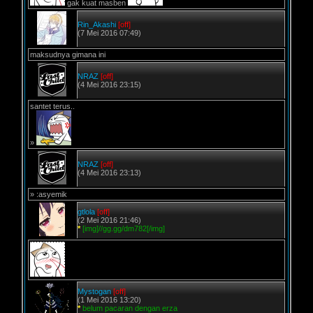
gak kuat masben
Rin_Akashi
[off]
(7 Mei 2016 07:49)
maksudnya gimana ini
NRAZ
[off]
(4 Mei 2016 23:15)
santet terus..
»
NRAZ
[off]
(4 Mei 2016 23:13)
» :asyemik
gtlola
[off]
(2 Mei 2016 21:46)
*
[img]//gg.gg/dm782[/img]
Mystogan
[off]
(1 Mei 2016 13:20)
*
belum pacaran dengan erza