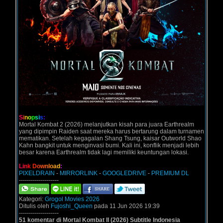
S
i
n
o
p
s
i
s
:
Mortal Kombat 2 (2026) melanjutkan kisah para juara Earthrealm
yang dipimpin Raiden saat mereka harus bertarung dalam turnamen
mematikan. Setelah kegagalan Shang Tsung, kaisar Outworld Shao
Kahn bangkit untuk menginvasi bumi. Kali ini, konflik menjadi lebih
besar karena Earthrealm tidak lagi memiliki keuntungan lokasi.
L
i
n
k
D
o
w
n
l
o
a
d
:
PIXELDRAIN
-
MIRRORLINK
-
GOOGLEDRIVE
-
PREMIUM DL
--------------------
Kategori:
Grogol Movies 2026
Ditulis oleh
Fujoshi_Queen
pada 11 Jun 2026 19:39
--------------------
51 komentar di Mortal Kombat II (2026) Subtitle Indonesia