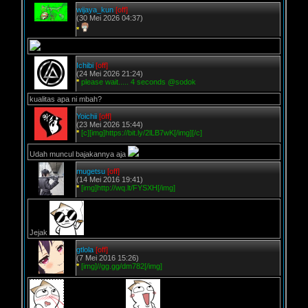
wijaya_kun
[off]
(30 Mei 2026 04:37)
*
Ichibi
[off]
(24 Mei 2026 21:24)
*
please wait..... 4 seconds @sodok
kualitas apa ni mbah?
Yoichii
[off]
(23 Mei 2026 15:44)
*
[c][img]https://bit.ly/2lLB7wK[/img][/c]
Udah muncul bajakannya aja
mugetsu
[off]
(14 Mei 2016 19:41)
*
[img]http://wq.lt/FYSXH[/img]
Jejak
gtlola
[off]
(7 Mei 2016 15:26)
*
[img]//gg.gg/dm782[/img]