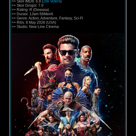
>> Skor IMDb: 6.8 (
28k Voters
)
>> Skor Grogol: 7.0
>> Rating: R (Dewasa)
>> Durasi: 1Jam 56Menit.
>> Genre: Action, Adventure, Fantasy, Sci-Fi
>> Rilis: 8 May 2026 (USA)
>> Studio: New Line CInema