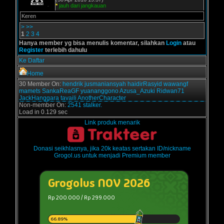
*
jauh dari jangkauan
Keren
>
>>
1
2
3
4
Hanya member yg bisa menulis komentar, silahkan
Login
atau
Register
terlebih dahulu
Ke Daftar
Home
30 Member On:
hendrik
jusmaniansyah
haidirRasyid
wawangf
mamets
SankaReaGF
yuananggono
Azusa_Azuki
Ridwan71
JackHanggara
tavaili
AnotherCharacter
Non-member On:
2541 stalker.
Load in 0.129 sec
Link produk menarik
Donasi seikhlasnya, jika 20k keatas sertakan ID/nickname
Grogol.us untuk menjadi Premium member