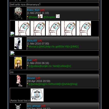
beli artis nya dimananya?
Raku_Kun
[off]
(1 Mei 2016 11:10)
*
@tobat
@2koplok
Rizky69
[off]
(1 Mei 2016 07:00)
*
Mortal [c][IMG]http://is.gd/BSlsY6[/c][/IMG]
Eve
[off]
(1 Mei 2016 06:16)
*
[c][yellow]Konjiki no Yami[/yellow][/c]
ea
Rinslet
[off]
(30 Apr 2016 20:59)
*
[c][white][img]//v.ht/HomW[/c][/white][/img]
Awas buat bacol
aro_ahmad
[off]
(30 Apr 2016 19:37)