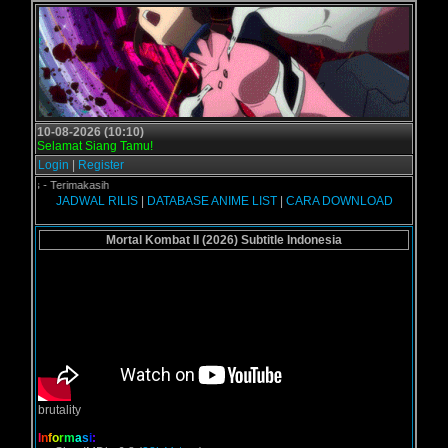
10-08-2026 (10:10)
Selamat Siang Tamu!
Login
|
Register
us - Terimakasih
JADWAL RILIS
|
DATABASE ANIME LIST
|
CARA DOWNLOAD
Mortal Kombat II (2026) Subtitle Indonesia
brutality
I
n
f
o
r
m
a
s
i
: