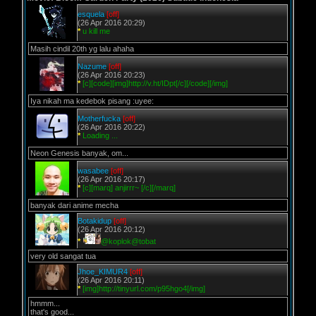
esquela
[off]
(26 Apr 2016 20:29)
*
u kill me
Masih cindil 20th yg lalu ahaha
Nazume
[off]
(26 Apr 2016 20:23)
*
[c][code][img]http://v.ht/IDpt[/c][/code][/img]
Iya nikah ma kedebok pisang :uyee:
Motherfucka
[off]
(26 Apr 2016 20:22)
*
Loading ...
Neon Genesis banyak, om...
wasabee
[off]
(26 Apr 2016 20:17)
*
[c][marq] anjirrr~ [/c][/marq]
banyak dari anime mecha
Botakidup
[off]
(26 Apr 2016 20:12)
*
@koplok@tobat
very old sangat tua
Jhoe_KIMUR4
[off]
(26 Apr 2016 20:11)
*
[img]http://tinyurl.com/p95hgo4[/img]
hmmm...
that's good...