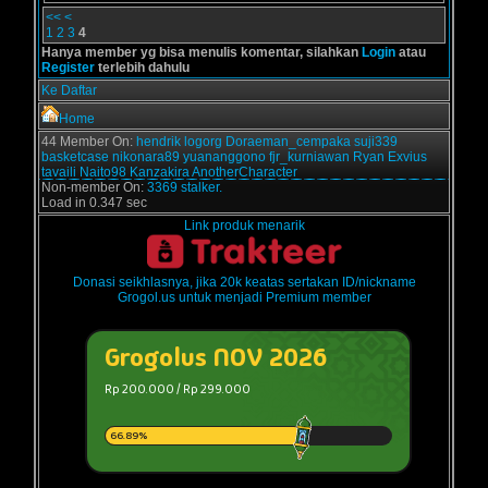
<<
<
1
2
3
4
Hanya member yg bisa menulis komentar, silahkan
Login
atau
Register
terlebih dahulu
Ke Daftar
Home
44 Member On:
hendrik
logorg
Doraeman_cempaka
suji339
basketcase
nikonara89
yuananggono
fjr_kurniawan
Ryan Exvius
tavaili
Naito98
Kanzakira
AnotherCharacter
Non-member On:
3369 stalker.
Load in 0.347 sec
Link produk menarik
Donasi seikhlasnya, jika 20k keatas sertakan ID/nickname
Grogol.us untuk menjadi Premium member