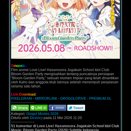
S
i
n
o
p
s
i
s
:
Film anime Love Live! Hasunosora Jogakuin School Idol Club:
Bloom Garden Party mengisahkan tentang puncaknya persiapan
"Bloom Garden Party," sebuah momen impian yang telah dinantikan
oleh Kaho dan anggota klub lainnya setelah menempuh perjalanan
selama satu tahun.
L
i
n
k
D
o
w
n
l
o
a
d
:
PIXELDRAIN
-
MIRRORLINK
-
GROGOLDRIVE
-
PREMIUM DL
--------------------
Kategori:
Grogol Movies 2026
Ditulis oleh
Devoicy
pada 11 Mei 2026 11:20
--------------------
51 komentar di Love Live! Hasunosora Jogakuin School Idol Club
Movie: Bloom Garden Party (2026) Subtitle Indonesia