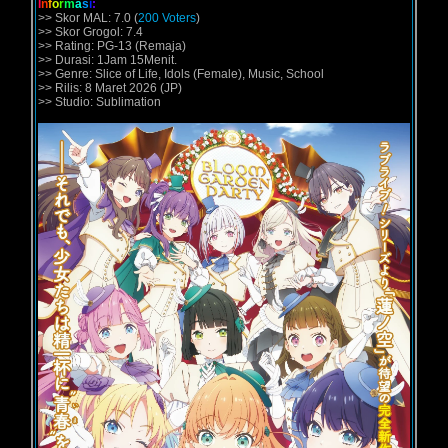
I
n
f
o
r
m
a
s
i
:
>> Skor MAL: 7.0 (
200 Voters
)
>> Skor Grogol: 7.4
>> Rating: PG-13 (Remaja)
>> Durasi: 1Jam 15Menit.
>> Genre: Slice of Life, Idols (Female), Music, School
>> Rilis: 8 Maret 2026 (JP)
>> Studio: Sublimation