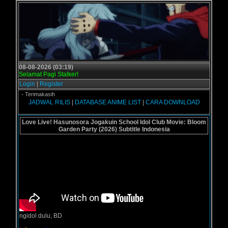
08-08-2026 (03:19)
Selamat Pagi Stalker!
Login
|
Register
.us - Terimakasih
JADWAL RILIS
|
DATABASE ANIME LIST
|
CARA DOWNLOAD
Love Live! Hasunosora Jogakuin School Idol Club Movie: Bloom
Garden Party (2026) Subtitle Indonesia
ngidol dulu, BD