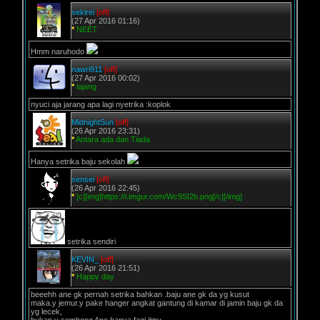
sekirei
[off]
(27 Apr 2016 01:16)
*
NEET
Hmm naruhodo
nawri911
[off]
(27 Apr 2016 00:02)
*
lajang
nyuci aja jarang apa lagi nyetrika :koplok
MidnightSun
[off]
(26 Apr 2016 23:31)
*
Antara ada dan Tiada
Hanya setrika baju sekolah
sensei
[off]
(26 Apr 2016 22:45)
*
[c][img]https://i.imgur.com/Wc9SI2b.png[/c][/img]
setrika sendiri
KEVIN_
[off]
(26 Apr 2016 21:51)
*
Happy day
beeehh ane gk pernah setrika bahkan .baju ane gk da yg kusut
maka.y jemur.y pake hanger angkat gantung di kamar di jamin baju gk da
yg lecek,