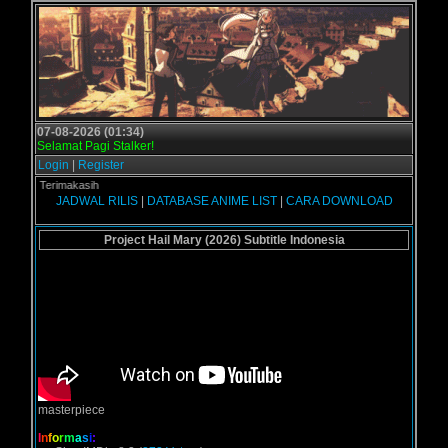
07-08-2026 (01:34)
Selamat Pagi Stalker!
Login
|
Register
 - Terimakasih
JADWAL RILIS
|
DATABASE ANIME LIST
|
CARA DOWNLOAD
Project Hail Mary (2026) Subtitle Indonesia
masterpiece
I
n
f
o
r
m
a
s
i
: