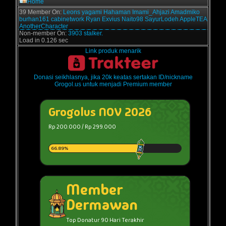
Home
39 Member On:
Leons
yagami
Hahaman
Imami_Ahjazi
Amadmiko
burhan161
cabinetwork
Ryan Exvius
Naito98
SayurLodeh
AppleTEA
AnotherCharacter
Non-member On:
3903 stalker.
Load in 0.126 sec
Link produk menarik
Donasi seikhlasnya, jika 20k keatas sertakan ID/nickname
Grogol.us untuk menjadi Premium member