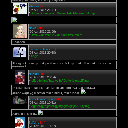
bukan.y sombong Ane hanya fagi ilmu
adwipra
[off]
(26 Apr 2016 21:41)
*
Selalu Berimajinasi Walau Tak Ada yang Mengerti
Navis
[off]
(26 Apr 2016 21:36)
*
i love you even if you don't love me to
Haaaaaa
motivator_boys
[off]
(26 Apr 2016 20:50)
*
single
Klo yg pake cakep mskipun bajux lecek te2p enak dlihat pak bt cuci mata
wkwkwk?
Nazume
[off]
(26 Apr 2016 20:34)
*
[c][code][img]http://v.ht/IDpt[/c][/code][/img]
Di japan baju kusut gk masalah disana org nya pada terawat
di indo wajib yg di strika muka kusut, muke lecek
:
AnimeLoverTatung
[off]
(26 Apr 2016 19:51)
*
[c][marq][/c][/marq][img]goo.gl/fjmZ6Q[/img]
Sama dah kek gw
Saiful_ti
[off]
(26 Apr 2016 19:37)