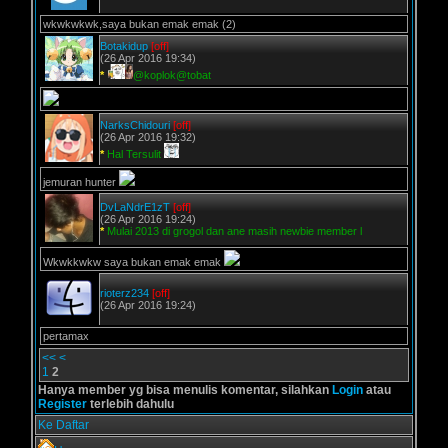
wkwkwkwk,saya bukan emak emak (2)
Botakidup
[off]
(26 Apr 2016 19:34)
*
@koplok@tobat
NarksChidouri
[off]
(26 Apr 2016 19:32)
*
Hal Tersulit
jemuran hunter
DvLaNdrE1zT
[off]
(26 Apr 2016 19:24)
*
Mulai 2013 di grogol dan ane masih newbie member l
Wkwkkwkw saya bukan emak emak
rioterz234
[off]
(26 Apr 2016 19:24)
pertamax
<<
<
1
2
Hanya member yg bisa menulis komentar, silahkan
Login
atau
Register
terlebih dahulu
Ke Daftar