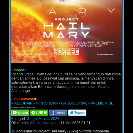
S
i
n
o
p
s
i
s
:
Ryland Grace (Ryan Gosling), guru sains yang terbangun dari koma
dengan amnesia di pesawat luar angkasa. Ia menyadari dirinya
satu-satunya kru yang selamat dalam misi bunuh diri untuk
menyelamatkan Bumi dari mikroorganisme pemakan Matahari,
Astrophage.
L
i
n
k
D
o
w
n
l
o
a
d
:
PIXELDRAIN
-
MIRRORLINK
-
GROGOLDRIVE
-
PREMIUM DL
--------------------
Kategori:
Grogol Movies 2026
Ditulis oleh
Admin_chan
pada 11 Mei 2026 01:21
--------------------
30 komentar di Project Hail Mary (2026) Subtitle Indonesia