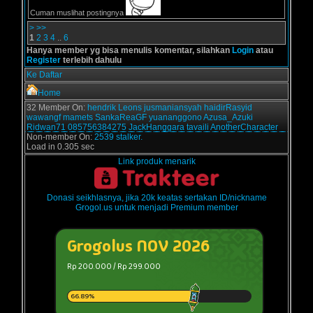
Cuman muslihat postingnya
>
>>
1
2
3
4
..
6
Hanya member yg bisa menulis komentar, silahkan
Login
atau
Register
terlebih dahulu
Ke Daftar
Home
32 Member On:
hendrik
Leons
jusmaniansyah
haidirRasyid
wawangf
mamets
SankaReaGF
yuananggono
Azusa_Azuki
Ridwan71
085756384275
JackHanggara
tavaili
AnotherCharacter
Non-member On:
2539 stalker.
Load in 0.305 sec
Link produk menarik
Donasi seikhlasnya, jika 20k keatas sertakan ID/nickname
Grogol.us untuk menjadi Premium member