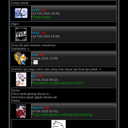
coeg sekali
kuririn
[off]
(12 Feb 2016 18:34)
*
selalu happy
Njirrr
NRAZ
[off]
(10 Feb 2016 14:34)
mau lah jadi sewaan cowoknya
hahahaha :v
Issai
[off]
(8 Feb 2016 13:09)
*
hohoho gw kaga yakin ada yang mau bayar gw buat gw peluk :v
fluz
[off]
(8 Feb 2016 06:52)
*
PACARAN CUMAN BONDO KONT**
Hoho
Para tante girang doyan tu....
And buka lapak gigolo disana ah
Haha
Nazume
[off]
(8 Feb 2016 02:41)
*
[c][code][img]http://v.ht/IDpt[/c][/code][/img]