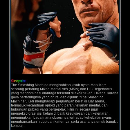
S
i
n
o
p
s
i
s
:
The Smashing Machine mengisahkan kisah nyata Mark Kerr,
seorang petarung Mixed Martial Arts (MMA) dan UFC legendaris
yang mendominasi olahraga tersebut di akhir 90-an. Dikenal karena
gaya bertarungnya yang brutal dan dijuluki "The Smashing
Machine", Kerr menghadapi perjuangan berat di luar arena,
termasuk kecanduan opioid yang parah, tekanan mental, dan
hubungan pribadi yang bergejolak. Film ini secara jujur
mengeksplorasi sisi kelam di balik kesuksesan dan ketenaran,
menunjukkan bagaimana obsesinya terhadap kehebatan nyaris
menghancurkan hidup dan kariernya, serta usahanya untuk bangkit
kembali.