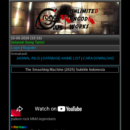
10-08-2026 (10:16)
Selamat Siang Tamu!
Login
|
Register
- Terimakasih
JADWAL RILIS
|
DATABASE ANIME LIST
|
CARA DOWNLOAD
The Smashing Machine (2025) Subtitle Indonesia
palkon rock MMA legendaris
I
n
f
o
r
m
a
s
i
: