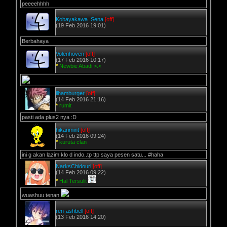
peeeehhhh
Kobayakawa_Sena
[off]
(19 Feb 2016 19:01)
Berbahaya
Volenhoven
[off]
(17 Feb 2016 10:17)
*
Newbie Abadi >.<
ilhamburger
[off]
(14 Feb 2016 21:16)
*
rumit
pasti ada plus2 nya :D
hikarimint
[off]
(14 Feb 2016 09:24)
*
kuruta clan
ini g akan lazim klo d indo..tp ttp saya pesen satu... #haha
NarksChidouri
[off]
(14 Feb 2016 09:22)
*
Hal Tersulit
wuashuu tenan
ren-ashbell
[off]
(13 Feb 2016 14:20)