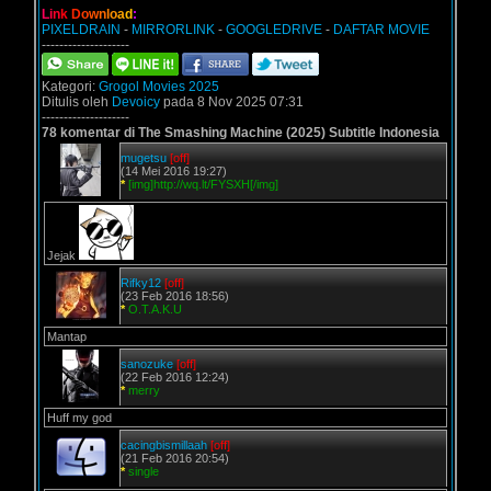
L
i
n
k
D
o
w
n
l
o
a
d
:
PIXELDRAIN
-
MIRRORLINK
-
GOOGLEDRIVE
-
DAFTAR MOVIE
--------------------
Kategori:
Grogol Movies 2025
Ditulis oleh
Devoicy
pada 8 Nov 2025 07:31
--------------------
78 komentar di The Smashing Machine (2025) Subtitle Indonesia
mugetsu
[off]
(14 Mei 2016 19:27)
*
[img]http://wq.lt/FYSXH[/img]
Jejak
Rifky12
[off]
(23 Feb 2016 18:56)
*
O.T.A.K.U
Mantap
sanozuke
[off]
(22 Feb 2016 12:24)
*
merry
Huff my god
cacingbismillaah
[off]
(21 Feb 2016 20:54)
*
single