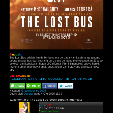
S
i
n
o
p
s
i
s
:
The Lost Bus adalah film thriller bencana berdasarkan kisah nyata tentang
seorang sopir bus dan seorang guru yang berjuang menyelamatkan 22 anak
sekolah dari kebakaran hutan di California. Film ini mengikuti upaya heroik
mereka untuk membawa anak-anak keluar dari kota yang dilanda amukan
api.
L
i
n
k
D
o
w
n
l
o
a
d
:
PIXELDRAIN
-
MIRRORLINK
-
GOOGLEDRIVE
-
DAFTAR MOVIE
--------------------
Kategori:
Grogol Movies 2025
Ditulis oleh
Devoicy
pada 4 Okt 2025 11:39
--------------------
91 komentar di The Lost Bus (2025) Subtitle Indonesia
jazbul
[off]
(13 Jan 2016 21:24)
*
Welcome here