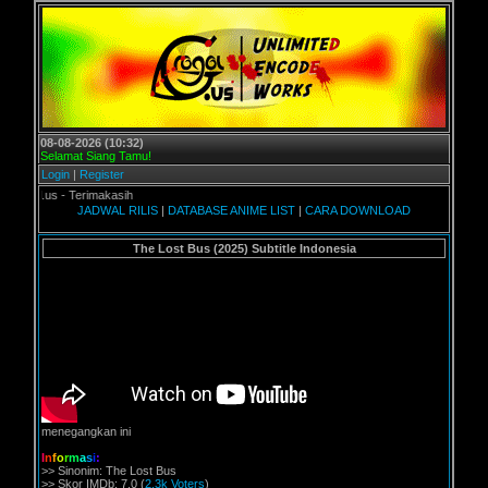
08-08-2026 (10:32)
Selamat Siang Tamu!
Login
|
Register
.us - Terimakasih
JADWAL RILIS
|
DATABASE ANIME LIST
|
CARA DOWNLOAD
The Lost Bus (2025) Subtitle Indonesia
menegangkan ini
I
n
f
o
r
m
a
s
i
:
>> Sinonim: The Lost Bus
>> Skor IMDb: 7.0 (
2.3k Voters
)