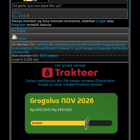
Ini game nya rurn base bkn ya?
<<
<
1
..
4
5
6
7
Hanya member yg bisa menulis komentar, silahkan
Login
atau
Register
terlebih dahulu
Ke Daftar
Home
34 Member On:
hendrik
Bkt
gemblong
nikonara89
Datris83
mugiwarakudan
yuananggono
UKnowWhoAmI
Ridwan71
JackHanggara
haganaki
SoNGoKo
rezarevaldi
Non-member On:
3670 stalker.
Load in 0.206 sec
Link produk menarik
Donasi seikhlasnya, jika 20k keatas sertakan ID/nickname
Grogol.us untuk menjadi Premium member