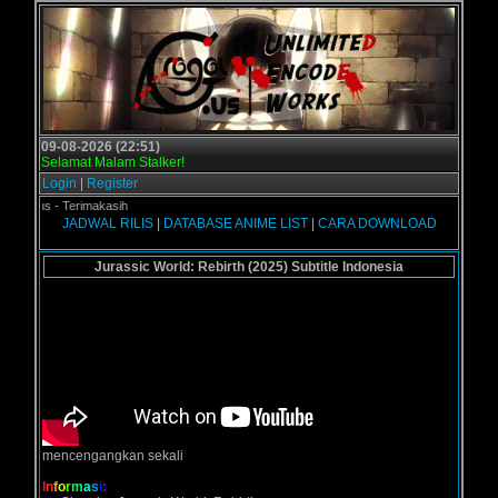
09-08-2026 (22:51)
Selamat Malam Stalker!
Login
|
Register
.us - Terimakasih
JADWAL RILIS
|
DATABASE ANIME LIST
|
CARA DOWNLOAD
Jurassic World: Rebirth (2025) Subtitle Indonesia
mencengangkan sekali
I
n
f
o
r
m
a
s
i
: