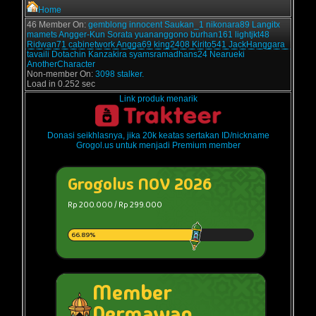
Home
46 Member On:
gemblong
innocent
Saukan_1
nikonara89
Langitx
mamets
Angger-Kun
Sorata
yuananggono
burhan161
lightjkt48
Ridwan71
cabinetwork
Angga69
king2408
Kirito541
JackHanggara
tavaili
Dotachin
Kanzakira
syamsramadhans24
Nearueki
AnotherCharacter
Non-member On:
3098 stalker.
Load in 0.252 sec
Link produk menarik
Donasi seikhlasnya, jika 20k keatas sertakan ID/nickname
Grogol.us untuk menjadi Premium member