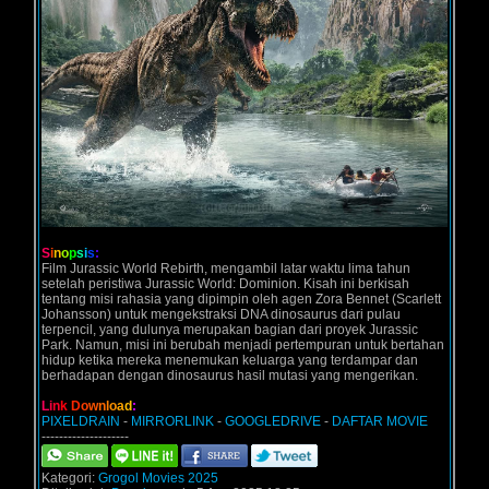
S
i
n
o
p
s
i
s
:
Film Jurassic World Rebirth, mengambil latar waktu lima tahun
setelah peristiwa Jurassic World: Dominion. Kisah ini berkisah
tentang misi rahasia yang dipimpin oleh agen Zora Bennet (Scarlett
Johansson) untuk mengekstraksi DNA dinosaurus dari pulau
terpencil, yang dulunya merupakan bagian dari proyek Jurassic
Park. Namun, misi ini berubah menjadi pertempuran untuk bertahan
hidup ketika mereka menemukan keluarga yang terdampar dan
berhadapan dengan dinosaurus hasil mutasi yang mengerikan.
L
i
n
k
D
o
w
n
l
o
a
d
:
PIXELDRAIN
-
MIRRORLINK
-
GOOGLEDRIVE
-
DAFTAR MOVIE
--------------------
Kategori:
Grogol Movies 2025