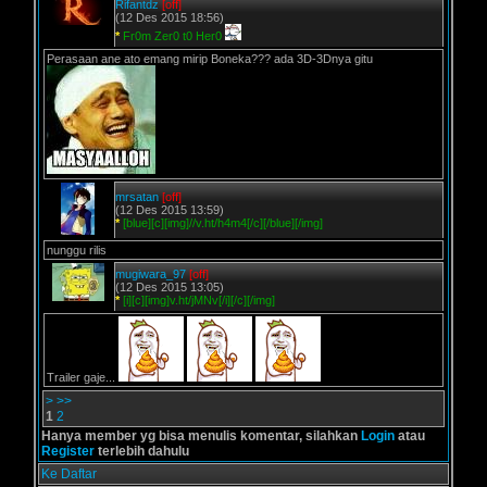
Rifantdz
[off]
(12 Des 2015 18:56)
*
Fr0m Zer0 t0 Her0
Perasaan ane ato emang mirip Boneka??? ada 3D-3Dnya gitu
mrsatan
[off]
(12 Des 2015 13:59)
*
[blue][c][img]//v.ht/h4m4[/c][/blue][/img]
nunggu rilis
mugiwara_97
[off]
(12 Des 2015 13:05)
*
[i][c][img]v.ht/jMNv[/i][/c][/img]
Trailer gaje...
>
>>
1
2
Hanya member yg bisa menulis komentar, silahkan
Login
atau
Register
terlebih dahulu
Ke Daftar