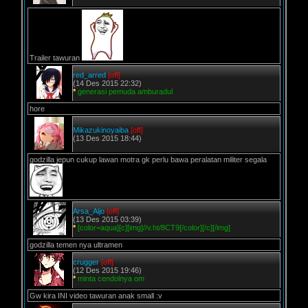
Trailer tawuran
red_arred
[off]
(14 Des 2015 22:32)
*
generasi pemuda amburadul
hore
Mikazukinoyaiba
[off]
(13 Des 2015 18:44)
godzilla jepun cukup lawan motra gk perlu bawa peralatan militer segala
Arsa_Aijo
[off]
(13 Des 2015 03:39)
*
[color=aqua][c][img]//v.ht/8CT9[/color][/c][/img]
godzilla temen nya ultramen
crugger
[off]
(12 Des 2015 19:46)
*
minta cendolnya om
Gw kira INI video tawuran anak small :v