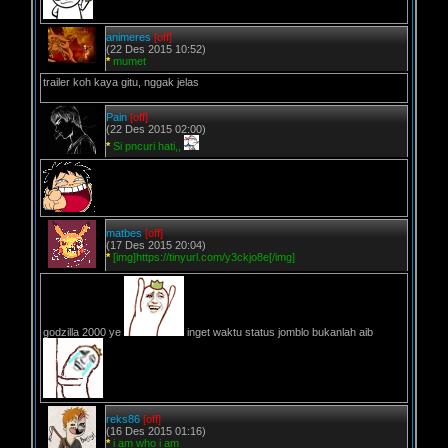
animeres
[off]
(22 Des 2015 10:52)
*
mumet
trailer koh kaya gitu, nggak jelas
Pain
[off]
(22 Des 2015 02:00)
*
Si pncuri hati,,
:
matbes
[off]
(17 Des 2015 20:04)
*
[img]https://tinyurl.com/y3ckjo8e[/img]
godzilla 2000 ye
inget waktu status jomblo bukanlah aib
reks86
[off]
(16 Des 2015 01:16)
*
i am who i am