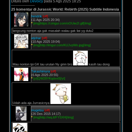
Ditulis oleh
Devoicy
pada 5 Ags 2025 18:25
--------------------
25 komentar di Jurassic World: Rebirth (2025) Subtitle Indonesia
hendrik
[off]
(11 Ags 2025 20:34)
*
[img]https://i.imgur.com/oOUiw2I.gif[/img]
langsung nonton aja gak masalah walau gak liat yg dulu2
atjohar
[off]
(10 Ags 2025 19:04)
*
[img]http://imgur.com/KUJvpWo.jpg[/img]
Mau nonton tpi GK tau urutan Ny gmn bro
kasih tau dong
Takashimura
[off]
(6 Ags 2025 20:55)
*
[yt]QW28YKqdxe0[/yt]
Udah ada aja Jurrasicnya
mugetsu
[off]
(26 Des 2015 14:17)
*
[img]http://wq.lt/FYSXH[/img]