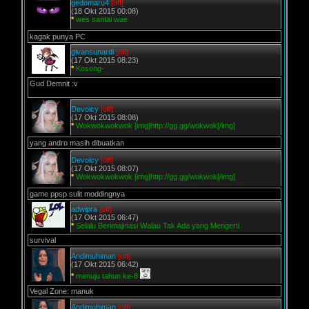
gedomaru4
[off]
(18 Okt 2015 00:08)
*
wes santai wae
kagak punya PC
givansunardi
[off]
(17 Okt 2015 08:23)
*
Kosong-
Gud Demnit :v
Devoicy
[off]
(17 Okt 2015 08:08)
*
Wokwokwokwok [img]http://gg.gg/wokwok[/img]
yang andro masih dibuatkan
Devoicy
[off]
(17 Okt 2015 08:07)
*
Wokwokwokwok [img]http://gg.gg/wokwok[/img]
game ppsp sulit moddingnya
adwipra
[off]
(17 Okt 2015 06:47)
*
Selalu Berimajinasi Walau Tak Ada yang Mengerti
survival
Andimuhiman
[off]
(17 Okt 2015 06:42)
*
menuju tahun ke-8
Vegal Zone: manuk
Andimuhiman
[off]