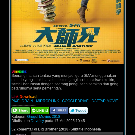
S
i
n
o
p
s
i
s
:
Seorang mantan tentara yang menjadi guru SMA menggunakan
metode yang tidak biasa untuk menjangkau kelas siswa miskin,
sambil berurusan dengan seorang pengusaha serakah dan geng
petarungnya serta pemerintah.
L
i
n
k
D
o
w
n
l
o
a
d
:
PIXELDRAIN
-
MIRRORLINK
-
GOOGLEDRIVE
-
DAFTAR MOVIE
--------------------
Kategori:
Grogol Movies 2018
Ditulis oleh
Devoicy
pada 17 Mei 2025 10:45
--------------------
52 komentar di Big Brother (2018) Subtitle Indonesia