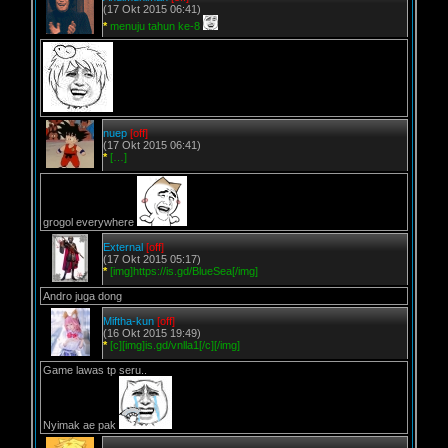
(17 Okt 2015 06:41)
*
menuju tahun ke-8
nuep
[off]
(17 Okt 2015 06:41)
*
[…]
grogol everywhere
External
[off]
(17 Okt 2015 05:17)
*
[img]https://is.gd/BlueSea[/img]
Andro juga dong
Miftha-kun
[off]
(16 Okt 2015 19:49)
*
[c][img]is.gd/vnlla1[/c][/img]
Game lawas tp seru..
Nyimak ae pak