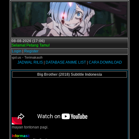
08-08-2026 (17:06)
Selamat Petang Tamu!
Login
|
Register
rogol.us - Terimakasih
JADWAL RILIS
|
DATABASE ANIME LIST
|
CARA DOWNLOAD
Big Brother (2018) Subtitle Indonesia
mayan tontonan pagi.
I
n
f
o
r
m
a
s
i
: