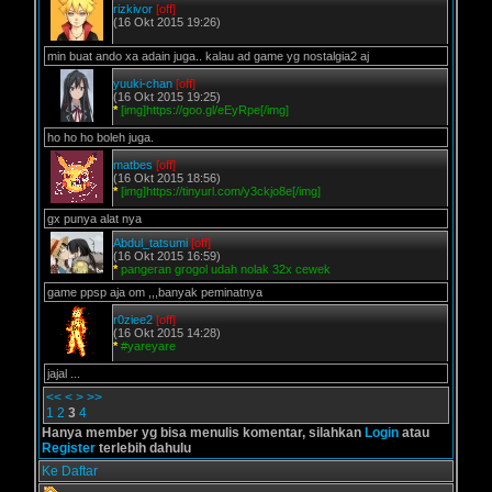
rizkivor
[off]
(16 Okt 2015 19:26)
min buat ando xa adain juga.. kalau ad game yg nostalgia2 aj
yuuki-chan
[off]
(16 Okt 2015 19:25)
*
[img]https://goo.gl/eEyRpe[/img]
ho ho ho boleh juga.
matbes
[off]
(16 Okt 2015 18:56)
*
[img]https://tinyurl.com/y3ckjo8e[/img]
gx punya alat nya
Abdul_tatsumi
[off]
(16 Okt 2015 16:59)
*
pangeran grogol udah nolak 32x cewek
game ppsp aja om ,,,banyak peminatnya
r0ziee2
[off]
(16 Okt 2015 14:28)
*
#yareyare
jajal ...
<<
<
>
>>
1
2
3
4
Hanya member yg bisa menulis komentar, silahkan
Login
atau
Register
terlebih dahulu
Ke Daftar