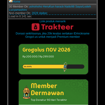
Home
30 Member On:
yohohoho
HeruKun
harack
Naito98
SayurLodeh
Lucyamashiro
Non-member On:
2828 stalker.
Load in 0.141 sec
Link produk menarik
Donasi seikhlasnya, jika 20k keatas sertakan ID/nickname
Grogol.us untuk menjadi Premium member