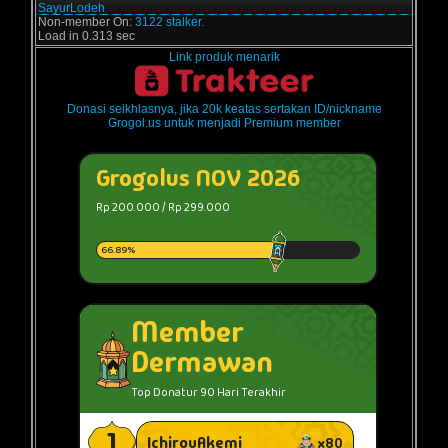
SayurLodeh
Non-member On:
3122 stalker.
Load in 0.313 sec
Link produk menarik
Donasi seikhlasnya, jika 20k keatas sertakan ID/nickname
Grogol.us untuk menjadi Premium member