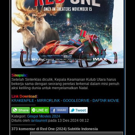
S
i
n
o
p
s
i
s
:
Setelah Sinterklas diculik, Kepala Keamanan Kutub Utara harus
bekerja sama dengan seorang peretas terkenal dalam misi penuh
aksi keliling dunia untuk menyelamatkan Natal.
L
i
n
k
D
o
w
n
l
o
a
d
:
KRAKENFILE
-
MIRRORLINK
-
GOOGLEDRIVE
-
DAFTAR MOVIE
--------------------
Kategori:
Grogol Movies 2024
Ditulis oleh
ianlaurent
pada 13 Des 2024 08:12
--------------------
373 komentar di Red One (2024) Subtitle Indonesia