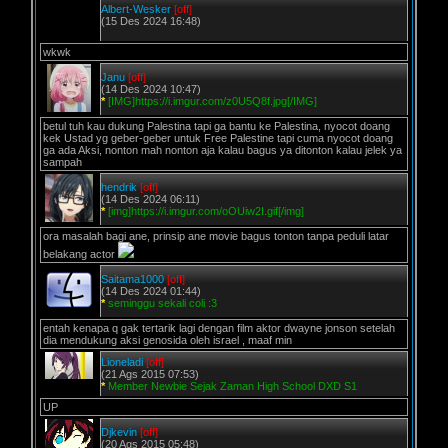
Albert-Wesker
[off]
(15 Des 2024 16:48)
wkwk
Janu
[off]
(14 Des 2024 10:47)
*
[IMG]https://i.imgur.com/z0U5Q8f.jpg[/IMG]
betul tuh kau dukung Palestina tapi ga bantu ke Palestina, nyocot doang
kek Ustad yg geber-geber untuk Free Palestine tapi cuma nyocot doang
ga ada Aksi, nonton mah nonton aja kalau bagus ya ditonton kalau jelek ya
sampah
hendrik
[off]
(14 Des 2024 06:11)
*
[img]https://i.imgur.com/oOUiw2I.gif[/img]
ora masalah bagi ane, prinsip ane movie bagus tonton tanpa peduli latar
belakang actor
Saitama1000
[off]
(14 Des 2024 01:44)
*
seminggu sekali coli :3
entah kenapa q gak tertarik lagi dengan film aktor dwayne jonson setelah
dia mendukung aksi genosida oleh israel , maaf min
Lioneladi
[off]
(21 Ags 2015 07:53)
*
Member Newbie Sejak Zaman High School DXD S1
UP
Djkevin
[off]
(20 Ags 2015 05:48)