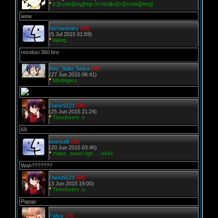
*
[c][code][img]http://v.ht/djkn[/c][/code][/img]
wew
faizhanizaky
[off]
(5 Jul 2015 01:59)
*
lajang
resolusi 360 bro
Rey_Slalu_Setya
[off]
(27 Jun 2015 06:41)
*
Modingers
Danshi123
[off]
(25 Jun 2015 21:24)
*
Tirexlovers :v
69
iwansafii
[off]
(20 Jun 2015 03:46)
*
matur.. swun nge......kkkk
Wah???????
Danshi123
[off]
(3 Jun 2015 19:00)
*
Tirexlovers :v
Papap
Faliya
[off]