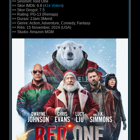
>> Sinonim: Red One
>> Skor IMDb: 6.8 (
41k Voters
)
>> Skor Grogol: 7.5
>> Rating: PG-13 (Remaja)
>> Durasi: 2Jam 3Menit
>> Genre: Action, Adventure, Comedy, Fantasy
>> Rilis: 15 November, 2024 (USA)
>> Studio: Amazon MGM