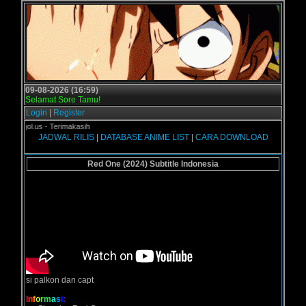
09-08-2026 (16:59)
Selamat Sore Tamu!
Login
|
Register
ogol.us - Terimakasih
JADWAL RILIS
|
DATABASE ANIME LIST
|
CARA DOWNLOAD
Red One (2024) Subtitle Indonesia
si palkon dan capt
I
n
f
o
r
m
a
s
i
: