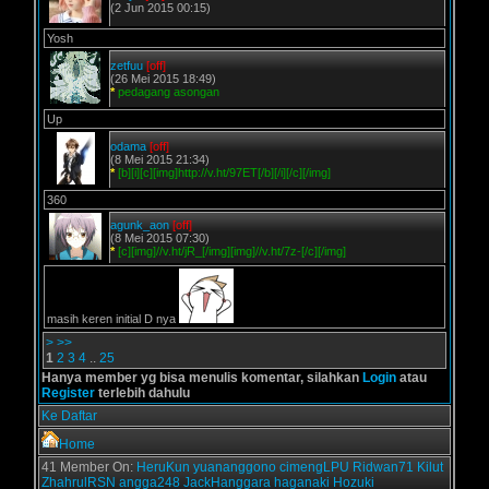
(2 Jun 2015 00:15)
Yosh
zetfuu
[off]
(26 Mei 2015 18:49)
*
pedagang asongan
Up
odama
[off]
(8 Mei 2015 21:34)
*
[b][i][c][img]http://v.ht/97ET[/b][/i][/c][/img]
360
agunk_aon
[off]
(8 Mei 2015 07:30)
*
[c][img]//v.ht/jR_[/img][img]//v.ht/7z-[/c][/img]
masih keren initial D nya
>
>>
1
2
3
4
..
25
Hanya member yg bisa menulis komentar, silahkan
Login
atau
Register
terlebih dahulu
Ke Daftar
Home
41 Member On:
HeruKun
yuananggono
cimengLPU
Ridwan71
Kilut
ZhahrulRSN
angga248
JackHanggara
haganaki
Hozuki