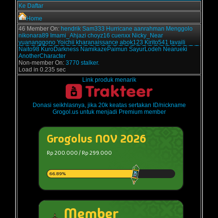
Ke Daftar
Home
46 Member On:
hendrik
Sam333
Hurricane
aanrahman
Menggolo
nikonara89
Imami_Ahjazi
choyz16
cuenxx
Nicky_Near
yuananggono
Yoichii
kharanaissance
abok123
Kirito541
tavaili
Naito98
KuroDarkness
NamikazePaimun
SayurLodeh
Nearueki
AnotherCharacter
Non-member On:
3770 stalker.
Load in 0.235 sec
Link produk menarik
Donasi seikhlasnya, jika 20k keatas sertakan ID/nickname
Grogol.us untuk menjadi Premium member