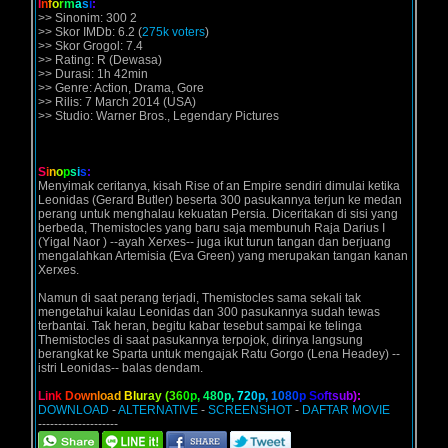
I
n
f
o
r
m
a
s
i
:
>> Sinonim: 300 2
>> Skor IMDb: 6.2 (
275k voters
)
>> Skor Grogol: 7.4
>> Rating: R (Dewasa)
>> Durasi: 1h 42min
>> Genre: Action, Drama, Gore
>> Rilis: 7 March 2014 (USA)
>> Studio: Warner Bros., Legendary Pictures
S
i
n
o
p
s
i
s
:
Menyimak ceritanya, kisah Rise of an Empire sendiri dimulai ketika
Leonidas (Gerard Butler) beserta 300 pasukannya terjun ke medan
perang untuk menghalau kekuatan Persia. Diceritakan di sisi yang
berbeda, Themistocles yang baru saja membunuh Raja Darius I
(Yigal Naor ) --ayah Xerxes-- juga ikut turun tangan dan berjuang
mengalahkan Artemisia (Eva Green) yang merupakan tangan kanan
Xerxes.
Namun di saat perang terjadi, Themistocles sama sekali tak
mengetahui kalau Leonidas dan 300 pasukannya sudah tewas
terbantai. Tak heran, begitu kabar tesebut sampai ke telinga
Themistocles di saat pasukannya terpojok, dirinya langsung
berangkat ke Sparta untuk mengajak Ratu Gorgo (Lena Headey) --
istri Leonidas-- balas dendam.
L
i
n
k
D
o
w
n
l
o
a
d
B
l
u
r
a
y
(
3
6
0
p
,
4
8
0
p
,
7
2
0
p
,
1
0
8
0
p
S
o
f
t
s
u
b
)
:
DOWNLOAD
-
ALTERNATIVE
-
SCREENSHOT
-
DAFTAR MOVIE
--------------------