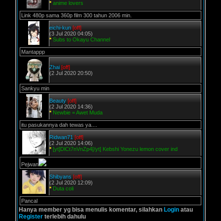
*
anime lovers
Link 480p sama 360p film 300 tahun 2006 min.
eichi-kun
[off]
(3 Jul 2020 04:05)
*
Subs to Okayu Channel
Mantappp
Zhai
[off]
(2 Jul 2020 20:50)
Sankyu min
Beauty
[off]
(2 Jul 2020 14:36)
*
Newbie = Awet Muda
itu pasukannya dah tewas ya....
Ridwan71
[off]
(2 Jul 2020 14:06)
*
[yt]DlCt7nVnZp4[/yt] Kebshi Yonezu lemon cover ind
Pejwan
Shibyans
[off]
(2 Jul 2020 12:09)
*
Duta coli
Pancal
Hanya member yg bisa menulis komentar, silahkan
Login
atau
Register
terlebih dahulu