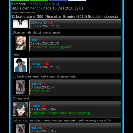
Kategori:
Grogol Movies 2014
Ditulis oleh
hendrik
pada 16 Des 2020 12:01
--------------------
11 komentar di 300: Rise of an Empire (2014) Subtitle Indonesia
DSAriyan11
[off]
(18 Des 2020 12:39)
Blom pernah nih, izin comot mbah
billher
[off]
(17 Des 2020 22:04)
*
Ipo chan x Fakk'un @yare2
lanjut
hatihitam
[off]
(16 Des 2020 21:56)
Jd kelibngan jaman suka main d warnet dulu,
kiraland
[off]
(3 Jul 2020 11:47)
*
anime lovers
Ok my lord !
hendrik
[off]
(3 Jul 2020 07:39)
*
[img]https://i.imgur.com/oOUiw2I.gif[/img]
gak itu cuman salah nama nya aja. lupa gak ganti. videonya yg 2014
kiraland
[off]
(3 Jul 2020 05:37)